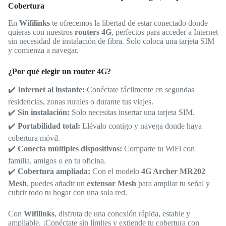
Cobertura
En
Wifilinks
te ofrecemos la libertad de estar conectado donde
quieras con nuestros
routers 4G
, perfectos para acceder a Internet
sin necesidad de instalación de fibra. Solo coloca una tarjeta SIM
y comienza a navegar.
¿Por qué elegir un router 4G?
✔️
Internet al instante:
Conéctate fácilmente en segundas
residencias, zonas rurales o durante tus viajes.
✔️
Sin instalación:
Solo necesitas insertar una tarjeta SIM.
✔️
Portabilidad total:
Llévalo contigo y navega donde haya
cobertura móvil.
✔️
Conecta múltiples dispositivos:
Comparte tu WiFi con
familia, amigos o en tu oficina.
✔️
Cobertura ampliada:
Con el modelo
4G Archer MR202
Mesh
, puedes añadir un
extensor Mesh
para ampliar tu señal y
cubrir todo tu hogar con una sola red.
Con
Wifilinks
, disfruta de una conexión rápida, estable y
ampliable. ¡Conéctate sin límites y extiende tu cobertura con