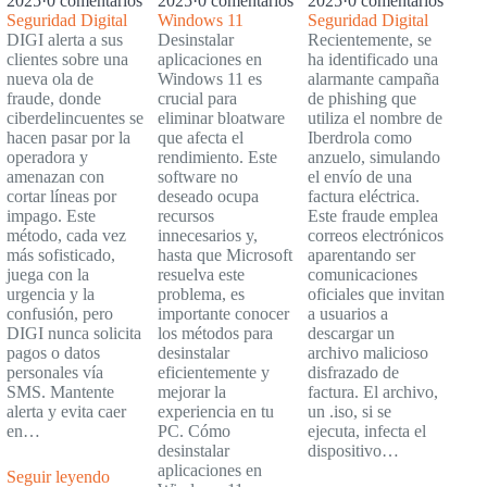
2025
·
0 comentarios
2025
·
0 comentarios
2025
·
0 comentarios
DIGI
Seguridad Digital
Windows 11
Seguridad Digital
DIGI alerta a sus
Desinstalar
Recientemente, se
clientes sobre una
aplicaciones en
ha identificado una
nueva ola de
Windows 11 es
alarmante campaña
fraude, donde
crucial para
de phishing que
ciberdelincuentes se
eliminar bloatware
utiliza el nombre de
hacen pasar por la
que afecta el
Iberdrola como
operadora y
rendimiento. Este
anzuelo, simulando
amenazan con
software no
el envío de una
cortar líneas por
deseado ocupa
factura eléctrica.
impago. Este
recursos
Este fraude emplea
método, cada vez
innecesarios y,
correos electrónicos
más sofisticado,
hasta que Microsoft
aparentando ser
juega con la
resuelva este
comunicaciones
urgencia y la
problema, es
oficiales que invitan
confusión, pero
importante conocer
a usuarios a
DIGI nunca solicita
los métodos para
descargar un
pagos o datos
desinstalar
archivo malicioso
personales vía
eficientemente y
disfrazado de
SMS. Mantente
mejorar la
factura. El archivo,
alerta y evita caer
experiencia en tu
un .iso, si se
en…
PC. Cómo
ejecuta, infecta el
desinstalar
dispositivo…
aplicaciones en
Seguir leyendo