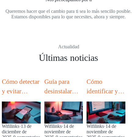
Queremos hacer que el cambio para ti sea lo más sencillo posible.
Estamos disponibles para lo que necesites, ahora y siempre.
Actualidad
Últimas noticias
Cómo detectar
Guía para
Cómo
y evitar
desinstalar
identificar y
llamadas y
aplicaciones y
evitar el
mensajes de
bloatware en
phishing que
fraude en
Windows 11
suplanta a
Wifilinks
·
13 de
Wifilinks
·
14 de
Wifilinks
·
14 de
nombre de
Iberdrola
diciembre de
noviembre de
noviembre de