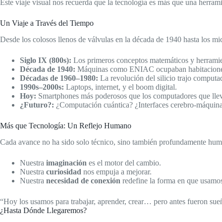
Este viaje visual nos recuerda que la tecnología es más que una herra
Un Viaje a Través del Tiempo
Desde los colosos llenos de válvulas en la década de 1940 hasta los mi
Siglo IX (800s):
Los primeros conceptos matemáticos y herrami
Década de 1940:
Máquinas como ENIAC ocupaban habitaciones e
Décadas de 1960–1980:
La revolución del silicio trajo comput
1990s–2000s:
Laptops, internet, y el boom digital.
Hoy:
Smartphones más poderosos que los computadores que llev
¿Futuro?:
¿Computación cuántica? ¿Interfaces cerebro-máquin
Más que Tecnología: Un Reflejo Humano
Cada avance no ha sido solo técnico, sino también profundamente hu
Nuestra
imaginación
es el motor del cambio.
Nuestra
curiosidad
nos empuja a mejorar.
Nuestra
necesidad de conexión
redefine la forma en que usamos
“Hoy los usamos para trabajar, aprender, crear… pero antes fueron sueñ
¿Hasta Dónde Llegaremos?