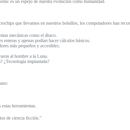
mienta: es un espejo de nuestra evolución como humanidad.
crochips que llevamos en nuestros bolsillos, los computadores han reco
entas mecánicas como el ábaco.
nteras y apenas podían hacer cálculos básicos.
adores más pequeños y accesibles.
aron al hombre a la Luna.
a? ¿Tecnología implantada?
mano:
 estas herramientas.
os de ciencia ficción.”