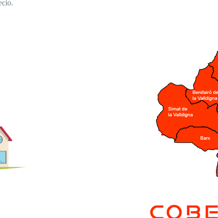
ecio.