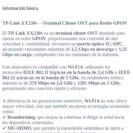
Información básica
TP-Link XX230v – Terminal Cliente ONT para Redes GPON
El
TP-Link XX230v
es un
terminal cliente ONT
diseñado para
operar en redes
GPON
, proporcionando una conexión de alta
velocidad y confiabilidad. Incorpora un
puerto óptico SC/APC
,
alcanzando velocidades máximas de
2,5 Gbps en descarga
y
1,25
Gbps en carga
, cumpliendo con los estándares de la industria.
Este dispositivo es compatible con
Wi-Fi 6
, utilizando los
protocolos
IEEE 802.11 b/g/n/ax en la banda de 2,4 GHz
y
IEEE
802.11 a/n/ac/ax en la banda de 5 GHz
. Su rendimiento teórico
máximo es de
574 Mbps en 2,4 GHz
y
1201 Mbps en 5 GHz
,
garantizando una conexión rápida y eficiente.
A diferencia de las generaciones anteriores,
Wi-Fi 6
no solo ofrece
mayor velocidad, sino que también incorpora tecnologías avanzadas
como:
✔
Beamforming
, que mejora la cobertura al dirigir la señal hacia
los dispositivos conectados.
✔
MU-MIMO
, que permite la transmisión simultánea de datos a