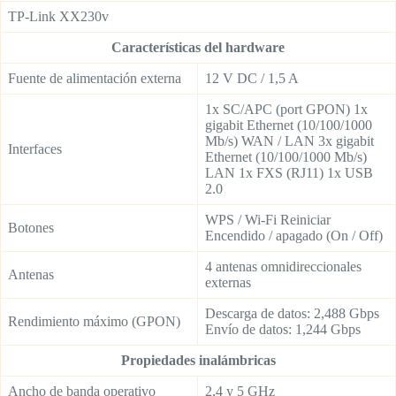
TP-Link XX230v
Características del hardware
Fuente de alimentación externa
12 V DC / 1,5 A
1x SC/APC (port GPON) 1x
gigabit Ethernet (10/100/1000
Mb/s) WAN / LAN 3x gigabit
Interfaces
Ethernet (10/100/1000 Mb/s)
LAN 1x FXS (RJ11) 1x USB
2.0
WPS / Wi-Fi Reiniciar
Botones
Encendido / apagado (On / Off)
4 antenas omnidireccionales
Antenas
externas
Descarga de datos: 2,488 Gbps
Rendimiento máximo (GPON)
Envío de datos: 1,244 Gbps
Propiedades inalámbricas
Ancho de banda operativo
2,4 y 5 GHz