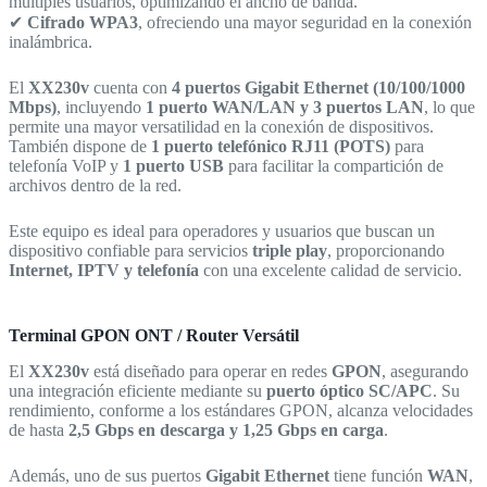
múltiples usuarios, optimizando el ancho de banda.
✔
Cifrado WPA3
, ofreciendo una mayor seguridad en la conexión
inalámbrica.
El
XX230v
cuenta con
4 puertos Gigabit Ethernet (10/100/1000
Mbps)
, incluyendo
1 puerto WAN/LAN y 3 puertos LAN
, lo que
permite una mayor versatilidad en la conexión de dispositivos.
También dispone de
1 puerto telefónico RJ11 (POTS)
para
telefonía VoIP y
1 puerto USB
para facilitar la compartición de
archivos dentro de la red.
Este equipo es ideal para operadores y usuarios que buscan un
dispositivo confiable para servicios
triple play
, proporcionando
Internet, IPTV y telefonía
con una excelente calidad de servicio.
Terminal GPON ONT / Router Versátil
El
XX230v
está diseñado para operar en redes
GPON
, asegurando
una integración eficiente mediante su
puerto óptico SC/APC
. Su
rendimiento, conforme a los estándares GPON, alcanza velocidades
de hasta
2,5 Gbps en descarga y 1,25 Gbps en carga
.
Además, uno de sus puertos
Gigabit Ethernet
tiene función
WAN
,