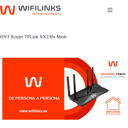
Saltar
al
contenido
ONT Router TPLink XX230v Mesh