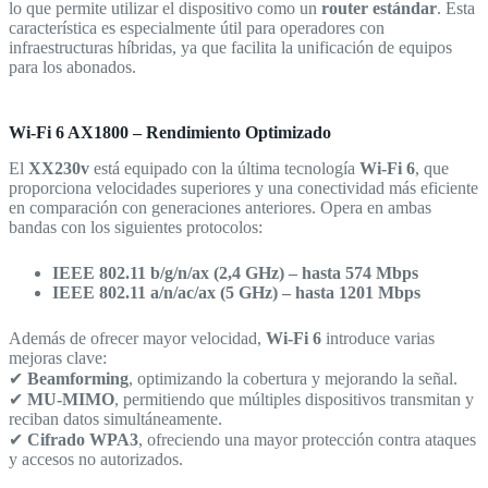
lo que permite utilizar el dispositivo como un
router estándar
. Esta
característica es especialmente útil para operadores con
infraestructuras híbridas, ya que facilita la unificación de equipos
para los abonados.
Wi-Fi 6 AX1800 – Rendimiento Optimizado
El
XX230v
está equipado con la última tecnología
Wi-Fi 6
, que
proporciona velocidades superiores y una conectividad más eficiente
en comparación con generaciones anteriores. Opera en ambas
bandas con los siguientes protocolos:
IEEE 802.11 b/g/n/ax (2,4 GHz) – hasta 574 Mbps
IEEE 802.11 a/n/ac/ax (5 GHz) – hasta 1201 Mbps
Además de ofrecer mayor velocidad,
Wi-Fi 6
introduce varias
mejoras clave:
✔
Beamforming
, optimizando la cobertura y mejorando la señal.
✔
MU-MIMO
, permitiendo que múltiples dispositivos transmitan y
reciban datos simultáneamente.
✔
Cifrado WPA3
, ofreciendo una mayor protección contra ataques
y accesos no autorizados.