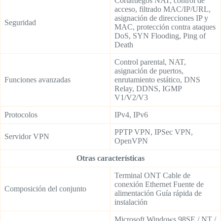
Cortafuegos NAT, control de
acceso, filtrado MAC/IP/URL,
asignación de direcciones IP y
Seguridad
MAC, protección contra ataques
DoS, SYN Flooding, Ping of
Death
Control parental, NAT,
asignación de puertos,
Funciones avanzadas
enrutamiento estático, DNS
Relay, DDNS, IGMP
V1/V2/V3
Protocolos
IPv4, IPv6
PPTP VPN, IPSec VPN,
Servidor VPN
OpenVPN
Otras características
Terminal ONT Cable de
conexión Ethernet Fuente de
Composición del conjunto
alimentación Guía rápida de
instalación
Microsoft Windows 98SE / NT /