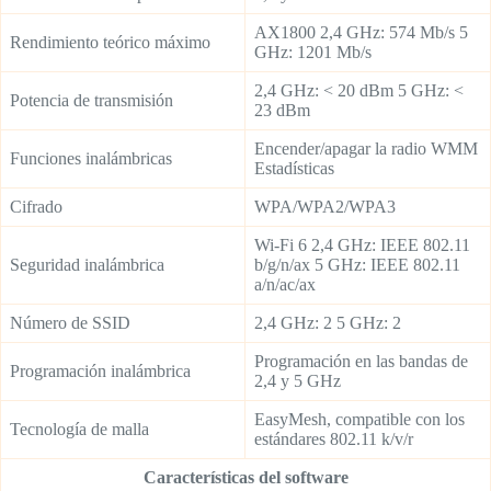
AX1800 2,4 GHz: 574 Mb/s 5
Rendimiento teórico máximo
GHz: 1201 Mb/s
2,4 GHz: < 20 dBm 5 GHz: <
Potencia de transmisión
23 dBm
Encender/apagar la radio WMM
Funciones inalámbricas
Estadísticas
Cifrado
WPA/WPA2/WPA3
Wi-Fi 6 2,4 GHz: IEEE 802.11
Seguridad inalámbrica
b/g/n/ax 5 GHz: IEEE 802.11
a/n/ac/ax
Número de SSID
2,4 GHz: 2 5 GHz: 2
Programación en las bandas de
Programación inalámbrica
2,4 y 5 GHz
EasyMesh, compatible con los
Tecnología de malla
estándares 802.11 k/v/r
Características del software