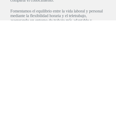
compartir el conocimiento.
Fomentamos el equilibrio entre la vida laboral y personal
mediante la flexibilidad horaria y el teletrabajo,
asegurando un entorno de trabajo más adaptable y
sostenible.