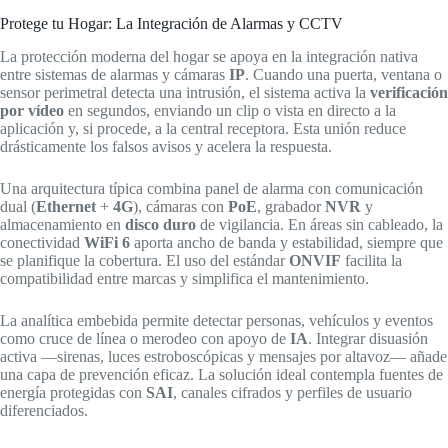
Protege tu Hogar: La Integración de Alarmas y CCTV
La protección moderna del hogar se apoya en la integración nativa
entre sistemas de alarmas y cámaras
IP
. Cuando una puerta, ventana o
sensor perimetral detecta una intrusión, el sistema activa la
verificación
por vídeo
en segundos, enviando un clip o vista en directo a la
aplicación y, si procede, a la central receptora. Esta unión reduce
drásticamente los falsos avisos y acelera la respuesta.
Una arquitectura típica combina panel de alarma con comunicación
dual (
Ethernet
+
4G
), cámaras con
PoE
, grabador
NVR
y
almacenamiento en
disco duro
de vigilancia. En áreas sin cableado, la
conectividad
WiFi 6
aporta ancho de banda y estabilidad, siempre que
se planifique la cobertura. El uso del estándar
ONVIF
facilita la
compatibilidad entre marcas y simplifica el mantenimiento.
La analítica embebida permite detectar personas, vehículos y eventos
como cruce de línea o merodeo con apoyo de
IA
. Integrar disuasión
activa —sirenas, luces estroboscópicas y mensajes por altavoz— añade
una capa de prevención eficaz. La solución ideal contempla fuentes de
energía protegidas con
SAI
, canales cifrados y perfiles de usuario
diferenciados.