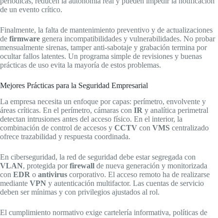
periódicas, reducen la autonomía real y pueden impedir la notificación
de un evento crítico.
Finalmente, la falta de mantenimiento preventivo y de actualizaciones
de
firmware
genera incompatibilidades y vulnerabilidades. No probar
mensualmente sirenas, tamper anti-sabotaje y grabación termina por
ocultar fallos latentes. Un programa simple de revisiones y buenas
prácticas de uso evita la mayoría de estos problemas.
Mejores Prácticas para la Seguridad Empresarial
La empresa necesita un enfoque por capas: perímetro, envolvente y
áreas críticas. En el perímetro, cámaras con
IR
y analítica perimetral
detectan intrusiones antes del acceso físico. En el interior, la
combinación de control de accesos y
CCTV
con
VMS
centralizado
ofrece trazabilidad y respuesta coordinada.
En ciberseguridad, la red de seguridad debe estar segregada con
VLAN
, protegida por
firewall
de nueva generación y monitorizada
con
EDR
o
antivirus
corporativo. El acceso remoto ha de realizarse
mediante
VPN
y autenticación multifactor. Las cuentas de servicio
deben ser mínimas y con privilegios ajustados al rol.
El cumplimiento normativo exige cartelería informativa, políticas de