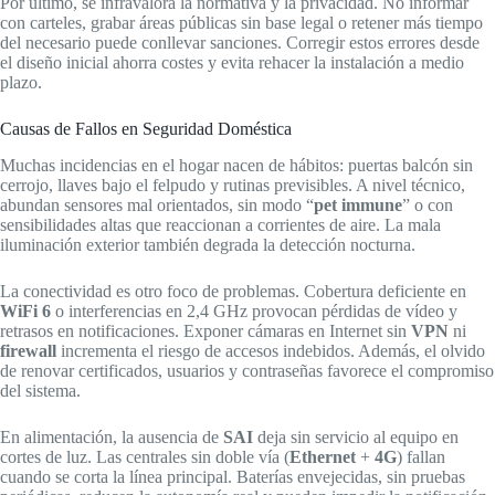
Por último, se infravalora la normativa y la privacidad. No informar
con carteles, grabar áreas públicas sin base legal o retener más tiempo
del necesario puede conllevar sanciones. Corregir estos errores desde
el diseño inicial ahorra costes y evita rehacer la instalación a medio
plazo.
Causas de Fallos en Seguridad Doméstica
Muchas incidencias en el hogar nacen de hábitos: puertas balcón sin
cerrojo, llaves bajo el felpudo y rutinas previsibles. A nivel técnico,
abundan sensores mal orientados, sin modo “
pet immune
” o con
sensibilidades altas que reaccionan a corrientes de aire. La mala
iluminación exterior también degrada la detección nocturna.
La conectividad es otro foco de problemas. Cobertura deficiente en
WiFi 6
o interferencias en 2,4 GHz provocan pérdidas de vídeo y
retrasos en notificaciones. Exponer cámaras en Internet sin
VPN
ni
firewall
incrementa el riesgo de accesos indebidos. Además, el olvido
de renovar certificados, usuarios y contraseñas favorece el compromiso
del sistema.
En alimentación, la ausencia de
SAI
deja sin servicio al equipo en
cortes de luz. Las centrales sin doble vía (
Ethernet
+
4G
) fallan
cuando se corta la línea principal. Baterías envejecidas, sin pruebas