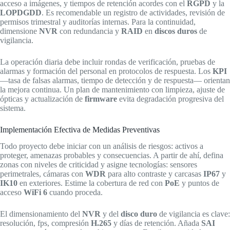
acceso a imágenes, y tiempos de retención acordes con el
RGPD
y la
LOPDGDD
. Es recomendable un registro de actividades, revisión de
permisos trimestral y auditorías internas. Para la continuidad,
dimensione
NVR
con redundancia y
RAID
en
discos duros
de
vigilancia.
La operación diaria debe incluir rondas de verificación, pruebas de
alarmas y formación del personal en protocolos de respuesta. Los
KPI
—tasa de falsas alarmas, tiempo de detección y de respuesta— orientan
la mejora continua. Un plan de mantenimiento con limpieza, ajuste de
ópticas y actualización de
firmware
evita degradación progresiva del
sistema.
Implementación Efectiva de Medidas Preventivas
Todo proyecto debe iniciar con un análisis de riesgos: activos a
proteger, amenazas probables y consecuencias. A partir de ahí, defina
zonas con niveles de criticidad y asigne tecnologías: sensores
perimetrales, cámaras con
WDR
para alto contraste y carcasas
IP67
y
IK10
en exteriores. Estime la cobertura de red con
PoE
y puntos de
acceso
WiFi 6
cuando proceda.
El dimensionamiento del
NVR
y del
disco duro
de vigilancia es clave:
resolución, fps, compresión
H.265
y días de retención. Añada
SAI