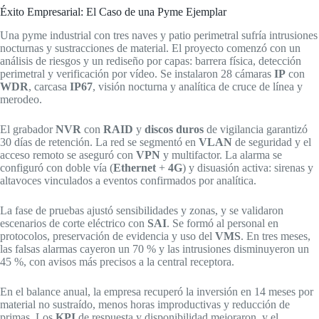
Éxito Empresarial: El Caso de una Pyme Ejemplar
Una pyme industrial con tres naves y patio perimetral sufría intrusiones
nocturnas y sustracciones de material. El proyecto comenzó con un
análisis de riesgos y un rediseño por capas: barrera física, detección
perimetral y verificación por vídeo. Se instalaron 28 cámaras
IP
con
WDR
, carcasa
IP67
, visión nocturna y analítica de cruce de línea y
merodeo.
El grabador
NVR
con
RAID
y
discos duros
de vigilancia garantizó
30 días de retención. La red se segmentó en
VLAN
de seguridad y el
acceso remoto se aseguró con
VPN
y multifactor. La alarma se
configuró con doble vía (
Ethernet
+
4G
) y disuasión activa: sirenas y
altavoces vinculados a eventos confirmados por analítica.
La fase de pruebas ajustó sensibilidades y zonas, y se validaron
escenarios de corte eléctrico con
SAI
. Se formó al personal en
protocolos, preservación de evidencia y uso del
VMS
. En tres meses,
las falsas alarmas cayeron un 70 % y las intrusiones disminuyeron un
45 %, con avisos más precisos a la central receptora.
En el balance anual, la empresa recuperó la inversión en 14 meses por
material no sustraído, menos horas improductivas y reducción de
primas. Los
KPI
de respuesta y disponibilidad mejoraron, y el