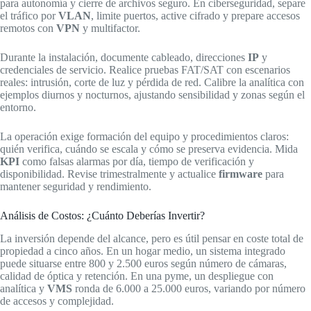
para autonomía y cierre de archivos seguro. En ciberseguridad, separe
el tráfico por
VLAN
, limite puertos, active cifrado y prepare accesos
remotos con
VPN
y multifactor.
Durante la instalación, documente cableado, direcciones
IP
y
credenciales de servicio. Realice pruebas FAT/SAT con escenarios
reales: intrusión, corte de luz y pérdida de red. Calibre la analítica con
ejemplos diurnos y nocturnos, ajustando sensibilidad y zonas según el
entorno.
La operación exige formación del equipo y procedimientos claros:
quién verifica, cuándo se escala y cómo se preserva evidencia. Mida
KPI
como falsas alarmas por día, tiempo de verificación y
disponibilidad. Revise trimestralmente y actualice
firmware
para
mantener seguridad y rendimiento.
Análisis de Costos: ¿Cuánto Deberías Invertir?
La inversión depende del alcance, pero es útil pensar en coste total de
propiedad a cinco años. En un hogar medio, un sistema integrado
puede situarse entre 800 y 2.500 euros según número de cámaras,
calidad de óptica y retención. En una pyme, un despliegue con
analítica y
VMS
ronda de 6.000 a 25.000 euros, variando por número
de accesos y complejidad.