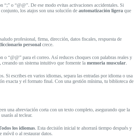
con “;” o “@@”. De ese modo evitas activaciones accidentales. Si
 conjunto, los atajos son una solución de
automatización ligera
que
 saludo profesional, firma, dirección, datos fiscales, respuesta de
diccionario personal
crece.
ción o “@@” para el correo. Así reduces choques con palabras reales y
, creando un sistema intuitivo que fomente la
memoria muscular
.
. Si escribes en varios idiomas, separa las entradas por idioma o usa
ón exacta y el formato final. Con una gestión mínima, tu biblioteca de
een una abreviación corta con un texto completo, asegurando que la
sarás al teclear.
Todos los idiomas
. Esta decisión inicial te ahorrará tiempo después y
 móvil o al restaurar datos.