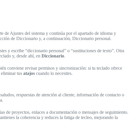
arte de Ajustes del sistema y continúa por el apartado de idioma y
ción de Diccionario y, a continuación, Diccionario personal.
tes y escribe “diccionario personal” o “sustituciones de texto”. Otra
teclado y, desde ahí, en
Diccionario
.
bién conviene revisar permisos y sincronización: si tu teclado ofrece
o eliminar tus
atajos
cuando lo necesites.
aludos, respuestas de atención al cliente, información de contacto o
a.
encias de proyectos, enlaces a documentación o mensajes de seguimiento.
mantienes la coherencia y reduces la fatiga de tecleo, mejorando la