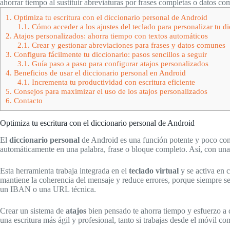
ahorrar tiempo al sustituir abreviaturas por frases completas o datos co
1.
Optimiza tu escritura con el diccionario personal de Android
1.1.
Cómo acceder a los ajustes del teclado para personalizar tu di
2.
Atajos personalizados: ahorra tiempo con textos automáticos
2.1.
Crear y gestionar abreviaciones para frases y datos comunes
3.
Configura fácilmente tu diccionario: pasos sencillos a seguir
3.1.
Guía paso a paso para configurar atajos personalizados
4.
Beneficios de usar el diccionario personal en Android
4.1.
Incrementa tu productividad con escritura eficiente
5.
Consejos para maximizar el uso de los atajos personalizados
6.
Contacto
Optimiza tu escritura con el diccionario personal de Android
El
diccionario personal
de Android es una función potente y poco cono
automáticamente en una palabra, frase o bloque completo. Así, con unas 
Esta herramienta trabaja integrada en el
teclado virtual
y se activa en 
mantiene la coherencia del mensaje y reduce errores, porque siempre se
un IBAN o una URL técnica.
Crear un sistema de
atajos
bien pensado te ahorra tiempo y esfuerzo a d
una escritura más ágil y profesional, tanto si trabajas desde el móvil c