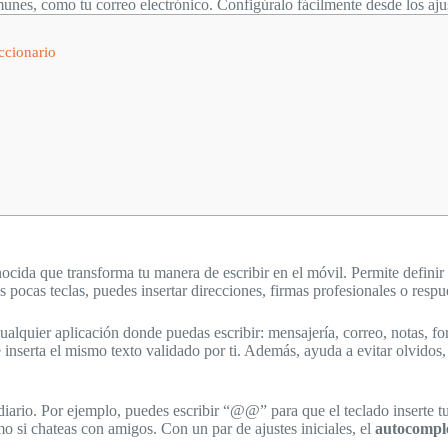
munes, como tu correo electrónico. Configúralo fácilmente desde los ajus
ccionario
cida que transforma tu manera de escribir en el móvil. Permite definir
pocas teclas, puedes insertar direcciones, firmas profesionales o respu
cualquier aplicación donde puedas escribir: mensajería, correo, notas, 
 inserta el mismo texto validado por ti. Además, ayuda a evitar olvido
iario. Por ejemplo, puedes escribir “@@” para que el teclado inserte tu 
omo si chateas con amigos. Con un par de ajustes iniciales, el
autocompl