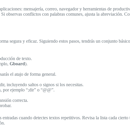
aplicaciones: mensajería, correo, navegador y herramientas de productiv
 Si observas conflictos con palabras comunes, ajusta la abreviación. Co
 forma segura y eficaz. Siguiendo estos pasos, tendrás un conjunto básic
oducción de texto.
emplo,
Gboard
).
sarás el atajo de forma general.
r, incluyendo saltos o signos si los necesitas.
, por ejemplo “;dir” o “@@”.
ansión correcta.
probar.
s entradas cuando detectes textos repetitivos. Revisa la lista cada cier
ón.