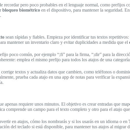
 de recordar pero poco probables en el lenguaje normal, como prefijos 
ar
bloqueo biométrico
en el dispositivo, para mantener la seguridad. En
.
xto
sean rápidas y fiables. Empieza por identificar tus textos repetitivos:
ara mantener un inventario claro y evitar duplicidades a medida que el
efijo poco común, por ejemplo “;fi” para la firma, “;dir” para la direc
erente: emplea el mismo prefijo para todos los atajos de una categoría
corrige textos y actualiza datos que cambien, como teléfonos o dominios
lmente, prueba cada atajo en una app de notas para verificar la expansi
a.
e apenas requiere unos minutos. El objetivo es crear entradas que map
ca comprende un campo para el texto completo y otro para el atajo que u
vertir en atajos, cómo los nombrarás y si los usarás en un idioma o en
ón del teclado si está disponible, para mantener tus atajos al migrar de