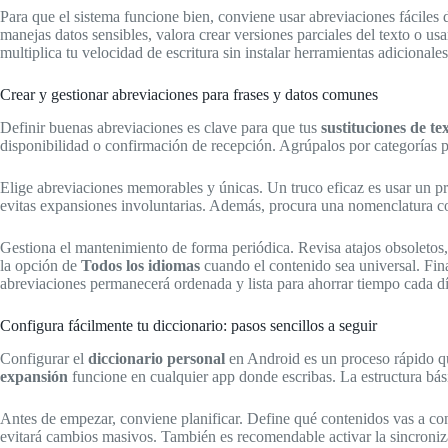
Para que el sistema funcione bien, conviene usar abreviaciones fáciles
manejas datos sensibles, valora crear versiones parciales del texto o us
multiplica tu velocidad de escritura sin instalar herramientas adicionales
Crear y gestionar abreviaciones para frases y datos comunes
Definir buenas abreviaciones es clave para que tus
sustituciones de te
disponibilidad o confirmación de recepción. Agrúpalos por categorías p
Elige abreviaciones memorables y únicas. Un truco eficaz es usar un pr
evitas expansiones involuntarias. Además, procura una nomenclatura coh
Gestiona el mantenimiento de forma periódica. Revisa atajos obsoletos, 
la opción de
Todos los idiomas
cuando el contenido sea universal. Fina
abreviaciones permanecerá ordenada y lista para ahorrar tiempo cada dí
Configura fácilmente tu diccionario: pasos sencillos a seguir
Configurar el
diccionario personal
en Android es un proceso rápido qu
expansión
funcione en cualquier app donde escribas. La estructura bási
Antes de empezar, conviene planificar. Define qué contenidos vas a con
evitará cambios masivos. También es recomendable activar la sincronizaci