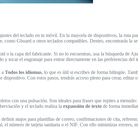
ajustes del teclado en tu móvil. En la mayoría de dispositivos, la ruta p
, como Gboard u otros teclados compatibles. Dentro, encontrarás la sec
d o la capa del fabricante. Si no lo encuentras, usa la búsqueda de Ajus
do y tocar el engranaje para entrar directamente en las preferencias del 
o a
Todos los idiomas
, lo que es útil si escribes de forma bilingüe. Tam
de dispositivo. Con estos pasos, tendrás acceso pleno para crear, editar 
letos con una pulsación. Son ideales para frases que repites a menudo: s
breviación y el teclado realiza la
expansión de texto
de forma inmediat
definir atajos para plantillas de correo, confirmaciones de cita, refer
al, el número de tarjeta sanitaria o el NIF. Con ello minimizas errores, 