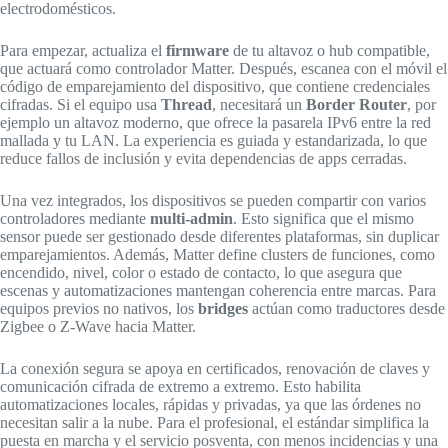
electrodomésticos.
Para empezar, actualiza el
firmware
de tu altavoz o hub compatible,
que actuará como controlador Matter. Después, escanea con el móvil el
código de emparejamiento del dispositivo, que contiene credenciales
cifradas. Si el equipo usa
Thread
, necesitará un
Border Router
, por
ejemplo un altavoz moderno, que ofrece la pasarela IPv6 entre la red
mallada y tu LAN. La experiencia es guiada y estandarizada, lo que
reduce fallos de inclusión y evita dependencias de apps cerradas.
Una vez integrados, los dispositivos se pueden compartir con varios
controladores mediante
multi‑admin
. Esto significa que el mismo
sensor puede ser gestionado desde diferentes plataformas, sin duplicar
emparejamientos. Además, Matter define clusters de funciones, como
encendido, nivel, color o estado de contacto, lo que asegura que
escenas y automatizaciones mantengan coherencia entre marcas. Para
equipos previos no nativos, los
bridges
actúan como traductores desde
Zigbee o Z‑Wave hacia Matter.
La conexión segura se apoya en certificados, renovación de claves y
comunicación cifrada de extremo a extremo. Esto habilita
automatizaciones locales, rápidas y privadas, ya que las órdenes no
necesitan salir a la nube. Para el profesional, el estándar simplifica la
puesta en marcha y el servicio posventa, con menos incidencias y una