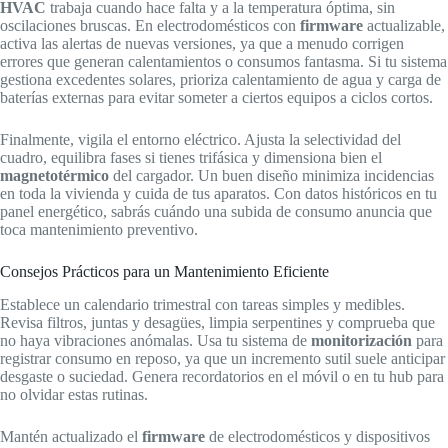
HVAC
trabaja cuando hace falta y a la temperatura óptima, sin
oscilaciones bruscas. En electrodomésticos con
firmware
actualizable,
activa las alertas de nuevas versiones, ya que a menudo corrigen
errores que generan calentamientos o consumos fantasma. Si tu sistema
gestiona excedentes solares, prioriza calentamiento de agua y carga de
baterías externas para evitar someter a ciertos equipos a ciclos cortos.
Finalmente, vigila el entorno eléctrico. Ajusta la selectividad del
cuadro, equilibra fases si tienes trifásica y dimensiona bien el
magnetotérmico
del cargador. Un buen diseño minimiza incidencias
en toda la vivienda y cuida de tus aparatos. Con datos históricos en tu
panel energético, sabrás cuándo una subida de consumo anuncia que
toca mantenimiento preventivo.
Consejos Prácticos para un Mantenimiento Eficiente
Establece un calendario trimestral con tareas simples y medibles.
Revisa filtros, juntas y desagües, limpia serpentines y comprueba que
no haya vibraciones anómalas. Usa tu sistema de
monitorización
para
registrar consumo en reposo, ya que un incremento sutil suele anticipar
desgaste o suciedad. Genera recordatorios en el móvil o en tu hub para
no olvidar estas rutinas.
Mantén actualizado el
firmware
de electrodomésticos y dispositivos