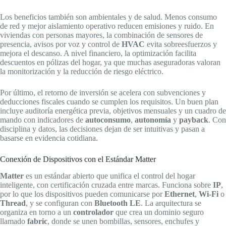
Los beneficios también son ambientales y de salud. Menos consumo
de red y mejor aislamiento operativo reducen emisiones y ruido. En
viviendas con personas mayores, la combinación de sensores de
presencia, avisos por voz y control de
HVAC
evita sobreesfuerzos y
mejora el descanso. A nivel financiero, la optimización facilita
descuentos en pólizas del hogar, ya que muchas aseguradoras valoran
la monitorización y la reducción de riesgo eléctrico.
Por último, el retorno de inversión se acelera con subvenciones y
deducciones fiscales cuando se cumplen los requisitos. Un buen plan
incluye auditoría energética previa, objetivos mensuales y un cuadro de
mando con indicadores de
autoconsumo
,
autonomía
y
payback
. Con
disciplina y datos, las decisiones dejan de ser intuitivas y pasan a
basarse en evidencia cotidiana.
Conexión de Dispositivos con el Estándar Matter
Matter
es un estándar abierto que unifica el control del hogar
inteligente, con certificación cruzada entre marcas. Funciona sobre
IP
,
por lo que los dispositivos pueden comunicarse por
Ethernet
,
Wi‑Fi
o
Thread
, y se configuran con
Bluetooth LE
. La arquitectura se
organiza en torno a un
controlador
que crea un dominio seguro
llamado
fabric
, donde se unen bombillas, sensores, enchufes y