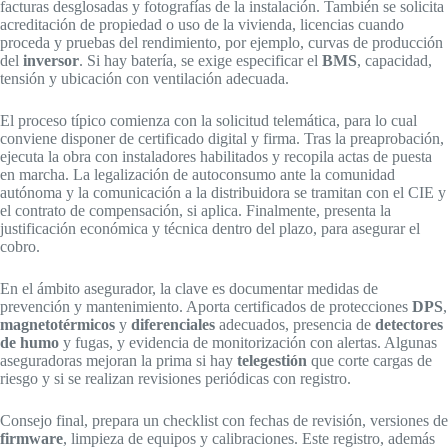
facturas desglosadas y fotografías de la instalación. También se solicita
acreditación de propiedad o uso de la vivienda, licencias cuando
proceda y pruebas del rendimiento, por ejemplo, curvas de producción
del
inversor
. Si hay batería, se exige especificar el
BMS
, capacidad,
tensión y ubicación con ventilación adecuada.
El proceso típico comienza con la solicitud telemática, para lo cual
conviene disponer de certificado digital y firma. Tras la preaprobación,
ejecuta la obra con instaladores habilitados y recopila actas de puesta
en marcha. La legalización de autoconsumo ante la comunidad
autónoma y la comunicación a la distribuidora se tramitan con el CIE y
el contrato de compensación, si aplica. Finalmente, presenta la
justificación económica y técnica dentro del plazo, para asegurar el
cobro.
En el ámbito asegurador, la clave es documentar medidas de
prevención y mantenimiento. Aporta certificados de protecciones
DPS
,
magnetotérmicos
y
diferenciales
adecuados, presencia de
detectores
de humo
y fugas, y evidencia de monitorización con alertas. Algunas
aseguradoras mejoran la prima si hay
telegestión
que corte cargas de
riesgo y si se realizan revisiones periódicas con registro.
Consejo final, prepara un checklist con fechas de revisión, versiones de
firmware
, limpieza de equipos y calibraciones. Este registro, además