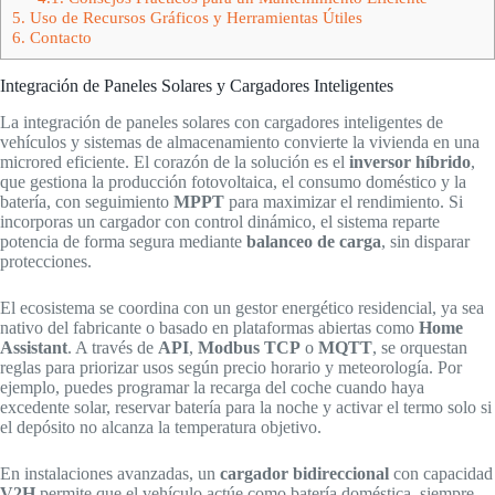
5.
Uso de Recursos Gráficos y Herramientas Útiles
6.
Contacto
Integración de Paneles Solares y Cargadores Inteligentes
La integración de paneles solares con cargadores inteligentes de
vehículos y sistemas de almacenamiento convierte la vivienda en una
microred eficiente. El corazón de la solución es el
inversor híbrido
,
que gestiona la producción fotovoltaica, el consumo doméstico y la
batería, con seguimiento
MPPT
para maximizar el rendimiento. Si
incorporas un cargador con control dinámico, el sistema reparte
potencia de forma segura mediante
balanceo de carga
, sin disparar
protecciones.
El ecosistema se coordina con un gestor energético residencial, ya sea
nativo del fabricante o basado en plataformas abiertas como
Home
Assistant
. A través de
API
,
Modbus TCP
o
MQTT
, se orquestan
reglas para priorizar usos según precio horario y meteorología. Por
ejemplo, puedes programar la recarga del coche cuando haya
excedente solar, reservar batería para la noche y activar el termo solo si
el depósito no alcanza la temperatura objetivo.
En instalaciones avanzadas, un
cargador bidireccional
con capacidad
V2H
permite que el vehículo actúe como batería doméstica, siempre