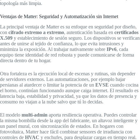
topología más limpia.
Ventajas de Matter: Seguridad y Automatización sin Internet
La principal ventaja de Matter es su enfoque en seguridad por diseño,
con
cifrado extremo a extremo
, autenticación basada en
certificados
X.509
y establecimiento de sesión seguro. Los dispositivos se verifican
antes de unirse al tejido de confianza, lo que evita intrusiones y
minimiza la exposición. Al trabajar nativamente sobre
IPv6
, cada
equipo tiene identidad de red robusta y puede comunicarse de forma
directa dentro de tu hogar.
Otra fortaleza es la ejecución local de escenas y rutinas, sin depender
de servidores externos. Las automatizaciones, por ejemplo bajar
persianas al atardecer o limitar la potencia de un
EVSE
cuando cocina
el horno, continúan funcionando aunque caiga internet. El resultado es
latencia baja, estabilidad y privacidad, ya que los datos de presencia y
consumo no viajan a la nube salvo que tú lo decidas.
El modelo
multi‑admin
aporta resiliencia operativa. Puedes controlar
la misma bombilla desde la app del fabricante, un altavoz inteligente y
un panel mural, con sincronización de estados. En hogares con
fotovoltaica, Matter hace fácil combinar sensores de irradiancia con
controles de
HVAC
y enchufes, para desplazar cargas en tiempo real.