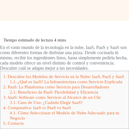
En el vasto mundo de la tecnología en la nube, IaaS, PaaS y SaaS son
como diferentes formas de disfrutar una pizza. Desde cocinarla tú
mismo, recibir los ingredientes listos, hasta simplemente pedirla hecha,
cada modelo ofrece un nivel distinto de control y conveniencia.
Descubre cuál se adapta mejor a tus necesidades.
1.
Descubre los Modelos de Servicio en la Nube: IaaS, PaaS y SaaS
1.1.
¿Qué es IaaS? La Infraestructura como Servicio Explicada
2.
PaaS: La Plataforma como Servicio para Desarrolladores
2.1.
Beneficios de PaaS: Flexibilidad y Eficiencia
3.
SaaS: Software como Servicio al Alcance de un Clic
3.1.
Caso de Uso: ¿Cuándo Elegir SaaS?
4.
Comparativa: IaaS vs PaaS vs SaaS
4.1.
Cómo Seleccionar el Modelo de Nube Adecuado para tu
Negocio
5.
Contacto