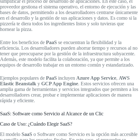
simplificar el proceso de desarrollo de aplicaciones. En este caso, el
proveedor gestiona el sistema operativo, el entorno de ejecución y las
bases de datos, permitiendo a los desarrolladores centrarse únicamente
en el desarrollo y la gestión de sus aplicaciones y datos. Es como si la
pizzería te diera todos los ingredientes listos y solo tuvieras que
hornear la pizza.
Entre los beneficios de
PaaS
se encuentran la flexibilidad y la
eficiencia. Los desarrolladores pueden ahorrar tiempo y recursos al no
tener que preocuparse por la gestión de la infraestructura subyacente.
Además, este modelo facilita la colaboración, ya que permite a los
equipos de desarrollo trabajar en un entorno común y estandarizado.
Ejemplos populares de
PaaS
incluyen
Azure App Service
,
AWS
Elastic Beanstalk
y
GCP App Engine
. Estos servicios ofrecen una
amplia gama de herramientas y servicios integrados que permiten a los
desarrolladores crear, probar e implementar aplicaciones de manera
rápida y eficiente.
SaaS: Software como Servicio al Alcance de un Clic
Caso de Uso: ¿Cuándo Elegir SaaS?
El modelo
SaaS
o Software como Servicio es la opción más accesible
y sencilla para los usuarios finales. En este caso, el proveedor se