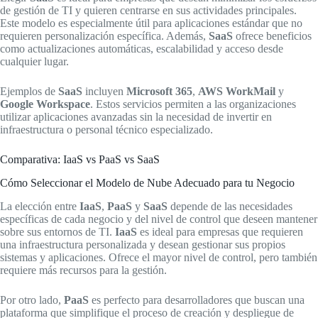
de gestión de TI y quieren centrarse en sus actividades principales.
Este modelo es especialmente útil para aplicaciones estándar que no
requieren personalización específica. Además,
SaaS
ofrece beneficios
como actualizaciones automáticas, escalabilidad y acceso desde
cualquier lugar.
Ejemplos de
SaaS
incluyen
Microsoft 365
,
AWS WorkMail
y
Google Workspace
. Estos servicios permiten a las organizaciones
utilizar aplicaciones avanzadas sin la necesidad de invertir en
infraestructura o personal técnico especializado.
Comparativa: IaaS vs PaaS vs SaaS
Cómo Seleccionar el Modelo de Nube Adecuado para tu Negocio
La elección entre
IaaS
,
PaaS
y
SaaS
depende de las necesidades
específicas de cada negocio y del nivel de control que deseen mantener
sobre sus entornos de TI.
IaaS
es ideal para empresas que requieren
una infraestructura personalizada y desean gestionar sus propios
sistemas y aplicaciones. Ofrece el mayor nivel de control, pero también
requiere más recursos para la gestión.
Por otro lado,
PaaS
es perfecto para desarrolladores que buscan una
plataforma que simplifique el proceso de creación y despliegue de