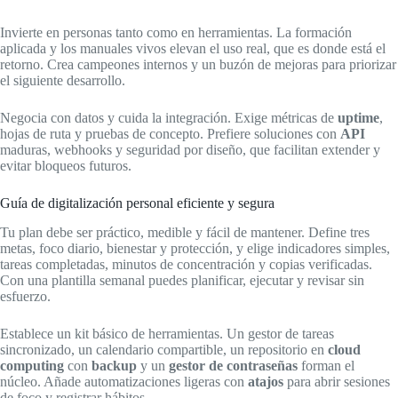
Invierte en personas tanto como en herramientas. La formación
aplicada y los manuales vivos elevan el uso real, que es donde está el
retorno. Crea campeones internos y un buzón de mejoras para priorizar
el siguiente desarrollo.
Negocia con datos y cuida la integración. Exige métricas de
uptime
,
hojas de ruta y pruebas de concepto. Prefiere soluciones con
API
maduras, webhooks y seguridad por diseño, que facilitan extender y
evitar bloqueos futuros.
Guía de digitalización personal eficiente y segura
Tu plan debe ser práctico, medible y fácil de mantener. Define tres
metas, foco diario, bienestar y protección, y elige indicadores simples,
tareas completadas, minutos de concentración y copias verificadas.
Con una plantilla semanal puedes planificar, ejecutar y revisar sin
esfuerzo.
Establece un kit básico de herramientas. Un gestor de tareas
sincronizado, un calendario compartible, un repositorio en
cloud
computing
con
backup
y un
gestor de contraseñas
forman el
núcleo. Añade automatizaciones ligeras con
atajos
para abrir sesiones
de foco y registrar hábitos.