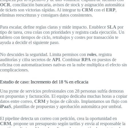
OCR
, conciliación bancaria, avisos de stock y asignación automática
de tickets son victorias rápidas. Al integrar tu
CRM
con el
ERP
,
eliminas reescrituras y consigues datos consistentes.
Para escalar, define reglas claras y mide impacto. Establece
SLA
por
tipo de tarea, crea colas con prioridades y registra cada ejecución. Un
tablero con tiempos de ciclo, retrabajos y costes por transacción te
ayuda a decidir el siguiente paso.
No descuides la seguridad. Limita permisos con
roles
, registra
auditorías y cifra secretos de
API
. Combinar
RPA
en puestos de
oficina con automatizaciones nativas en la nube multiplica el efecto sin
complicaciones.
Estudio de caso: Incremento del 18 % en eficacia
Una pyme de servicios profesionales con 28 personas sufría demoras
en propuestas y facturación. El equipo dedicaba muchas horas a copiar
datos entre correo,
CRM
y hojas de cálculo. Implantamos un flujo con
iPaaS
, plantillas de propuestas y aprobación automática por umbral.
El pipeline detecta un correo con petición, crea la oportunidad en
CRM
, propone un presupuesto según tarifas y envía al responsable la