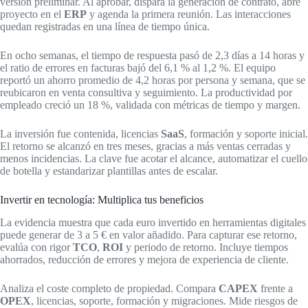
versión preliminar. Al aprobar, dispara la generación de contrato, abre
proyecto en el
ERP
y agenda la primera reunión. Las interacciones
quedan registradas en una línea de tiempo única.
En ocho semanas, el tiempo de respuesta pasó de 2,3 días a 14 horas y
el ratio de errores en facturas bajó del 6,1 % al 1,2 %. El equipo
reportó un ahorro promedio de 4,2 horas por persona y semana, que se
reubicaron en venta consultiva y seguimiento. La productividad por
empleado creció un 18 %, validada con métricas de tiempo y margen.
La inversión fue contenida, licencias
SaaS
, formación y soporte inicial.
El retorno se alcanzó en tres meses, gracias a más ventas cerradas y
menos incidencias. La clave fue acotar el alcance, automatizar el cuello
de botella y estandarizar plantillas antes de escalar.
Invertir en tecnología: Multiplica tus beneficios
La evidencia muestra que cada euro invertido en herramientas digitales
puede generar de 3 a 5 € en valor añadido. Para capturar ese retorno,
evalúa con rigor
TCO
,
ROI
y periodo de retorno. Incluye tiempos
ahorrados, reducción de errores y mejora de experiencia de cliente.
Analiza el coste completo de propiedad. Compara
CAPEX
frente a
OPEX
, licencias, soporte, formación y migraciones. Mide riesgos de