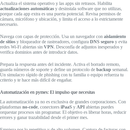
Actualiza el sistema operativo y las apps sin retrasos. Habilita
actualizaciones automáticas
y desinstala software que no utilizas,
porque cada app extra es una puerta potencial. Revisa permisos de
cámara, micrófono y ubicación, y limita el acceso a lo estrictamente
necesario.
Navega con capas de protección. Usa un navegador con
aislamiento
de sitios
y bloqueador de rastreadores, configura
DNS seguro
y evita
redes Wi-Fi abiertas sin
VPN
. Desconfía de adjuntos inesperados y
verifica dominios antes de introducir datos.
Prepara la respuesta antes del incidente. Activa el borrado remoto,
guarda números de soporte y define un protocolo de
backup
semanal.
Un simulacro rápido de phishing con tu familia o equipo refuerza tu
criterio y te hace más difícil de engañar.
Automatización en pymes: El impulso que necesitas
La automatización ya no es exclusiva de grandes corporaciones. Con
plataformas
no-code
, conectores
iPaaS
y
API
abiertas puedes
orquestar procesos sin programar. El objetivo es liberar horas, reducir
errores y ganar trazabilidad desde el primer mes.
Empieza por lo repetitivo y de alto volumen. Captura de facturas con