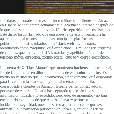
Los datos personales de más de cinco millones de clientes de Amazon
en España se encuentran actualmente a la venta en internet, después de
lo que se describe como una
violación de seguridad
en sus sistemas.
Este diario ha confirmado que una muestra de esta información ha
aparecido en, al menos, una de las principales plataformas de
publicación de datos robados en la
‘dark web’
. Un usuario,
identificado como ‘vaquilla’, está ofreciendo 5,1 millones de registros
de clientes, que incluyen el
DNI
, nombre y apellidos, número de
teléfono móvil, dirección, código postal, ciudad y correo electrónico.
La cuenta de X ‘HackManac’, que monitorea
hackeos
en tiempo real,
fue de las primeras en difundir la noticia de este
robo de datos
. Este
medio ha verificado que la información, efectivamente, está disponible
para la venta en la ‘dark web’ y que, al menos parte de ella,
corresponde a clientes de Amazon España. Al ser contactado, un
portavoz de Amazon España ha asegurado que están investigando la
información filtrada y lo sucedido, pero que, de momento, «no han
encontrado evidencia de que Amazon haya experimentado un
incidente de seguridad; nuestros sistemas permanecen seguros»,
afirman. La información publicada en línea sugiere que los datos
fueron «exfiltrados de Amazon España» entre finales de 2024 y