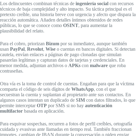
Los delincuentes combinan técnicas de
ingeniería social
con recursos
técnicos de baja complejidad y alto impacto. Su táctica principal es el
pretexto creíble, una historia breve con urgencia y afecto que dispara la
reacción automática. Añaden detalles íntimos obtenidos de redes
públicas, lo que se conoce como
OSINT
, para aumentar la
plausibilidad del relato.
Para el cobro, priorizan
Bizum
por su inmediatez, aunque también
usan
PayPal
,
Revolut
,
Wise
o cuentas en bancos digitales. Si detectan
cautela, envían enlaces a páginas de pago clonadas que simulan
pasarelas legítimas y capturan datos de tarjetas y credenciales. En
menor medida, adjuntan archivos o
APKs
con
malware
que roba
contraseñas.
Otra vía es la toma de control de cuentas. Engañan para que la víctima
comparta el código de seis dígitos de
WhatsApp
, con el que
secuestran la cuenta y suplantan al propietario ante sus contactos. En
algunos casos intentan un duplicado de
SIM
con datos filtrados, lo que
permite interceptar
OTP
por SMS si no hay
autenticación
multifactor
basada en aplicación.
Para esquivar sospechas, recurren a fotos de perfil creíbles, ortografía
cuidada y evasivas ante llamadas en tiempo real. También fraccionan
importes, cambian de IBAN durante la conversación o piden enviar