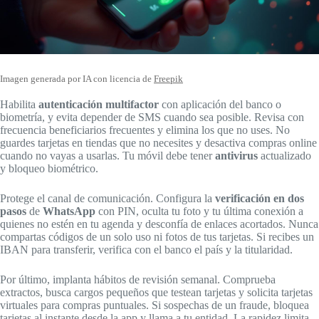
Imagen generada por IA con licencia de
Freepik
Habilita
autenticación multifactor
con aplicación del banco o
biometría, y evita depender de SMS cuando sea posible. Revisa con
frecuencia beneficiarios frecuentes y elimina los que no uses. No
guardes tarjetas en tiendas que no necesites y desactiva compras online
cuando no vayas a usarlas. Tu móvil debe tener
antivirus
actualizado
y bloqueo biométrico.
Protege el canal de comunicación. Configura la
verificación en dos
pasos
de
WhatsApp
con PIN, oculta tu foto y tu última conexión a
quienes no estén en tu agenda y desconfía de enlaces acortados. Nunca
compartas códigos de un solo uso ni fotos de tus tarjetas. Si recibes un
IBAN para transferir, verifica con el banco el país y la titularidad.
Por último, implanta hábitos de revisión semanal. Comprueba
extractos, busca cargos pequeños que testean tarjetas y solicita tarjetas
virtuales para compras puntuales. Si sospechas de un fraude, bloquea
tarjetas al instante desde la app y llama a tu entidad. La rapidez limita