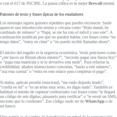
o con el 017 de INCIBE. La pausa crítica es tu mejor
firewall
mental.
Patrones de texto y frases típicas de los estafadores
Los mensajes siguen guiones repetidos que puedes reconocer. Suele
aparecer una introducción neutra y cercana como “Hola mamá, he
cambiado de número” o “Papá, se me ha roto el móvil y uso este”. A
continuación justifican por qué no pueden hablar, con frases como “no
tengo datos”, “estoy en clase” o “no puedo recibir llamadas ahora”.
El núcleo del engaño es la urgencia económica. Verás peticiones como
“¿me haces un Bizum ahora mismo?”, “necesito pagar una fianza hoy”
o “paga esta matrícula y te lo devuelvo esta tarde”. Para reforzar la
credibilidad, añaden instrucciones concretas, “hazlo a este número”,
“usa esta cuenta” o “entra en este enlace para completar el pago”.
Si dudas, aplican presión emocional, “me estás dejando tirado”,
“confía en mí” o “es un tema muy serio, no digas nada”. También es
habitual el intento de capturar credenciales con frases como “te llegará
un código de seis dígitos, pásamelo para verificar” o “te envié un SMS,
necesito que lo confirmes”. Ese código suele ser de
WhatsApp
o de
un banco.
Otro patrón es el cambio de beneficiario en mitad de la conversación,