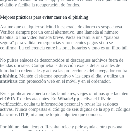
el daño y facilita la recuperación de fondos.
Mejores prácticas para evitar caer en el phishing
Asume que cualquier solicitud inesperada de dinero es sospechosa.
Verifica siempre por un canal alternativo, una llamada al número
habitual o una videollamada breve. Pacta en familia una “palabra
segura” para validar emergencias y no ejecutes pagos si no se
confirma. La coherencia entre historia, horarios y tono es un filtro útil.
No pulses enlaces de desconocidos ni descargues archivos fuera de
tiendas oficiales. Comprueba la dirección exacta del sitio antes de
introducir credenciales y activa las protecciones del navegador contra
phishing
. Mantén el sistema operativo y las apps al día, y utiliza un
antivirus
con protección web en el móvil y en el ordenador.
Evita publicar en abierto datos familiares, viajes o rutinas que faciliten
el
OSINT
de los atacantes. En
WhatsApp
, activa el PIN de
verificación, oculta tu información personal y revisa las sesiones
activas. Nunca compartas el código de seis dígitos de la app ni códigos
bancarios
OTP
, ni aunque lo pida alguien que conoces.
Por último, date tiempo. Respira, relee y pide ayuda a otra persona