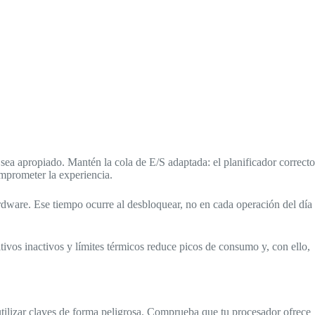
sea apropiado. Mantén la cola de E/S adaptada: el planificador correcto
omprometer la experiencia.
dware. Ese tiempo ocurre al desbloquear, no en cada operación del día
itivos inactivos y límites térmicos reduce picos de consumo y, con ello,
utilizar claves de forma peligrosa. Comprueba que tu procesador ofrece