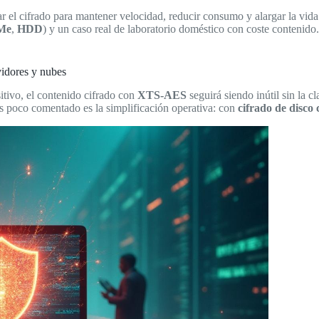
tar el cifrado para mantener velocidad, reducir consumo y alargar la vid
Me
,
HDD
) y un caso real de laboratorio doméstico con coste contenido.
vidores y nubes
sitivo, el contenido cifrado con
XTS-AES
seguirá siendo inútil sin la
us poco comentado es la simplificación operativa: con
cifrado de disco