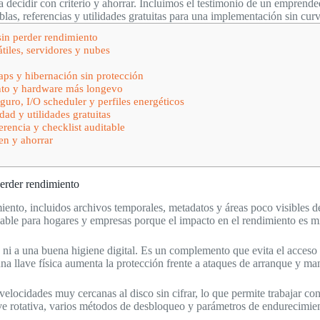
 decidir con criterio y ahorrar. Incluimos el testimonio de un emprend
blas, referencias y utilidades gratuitas para una implementación sin curv
sin perder rendimiento
tiles, servidores y nubes
s y hibernación sin protección
to y hardware más longevo
, I/O scheduler y perfiles energéticos
idad y utilidades gratuitas
rencia y checklist auditable
en y ahorrar
perder rendimiento
ento, incluidos archivos temporales, metadatos y áreas poco visibles d
iable para hogares y empresas porque el impacto en el rendimiento es mí
d ni a una buena higiene digital. Es un complemento que evita el acceso
na llave física aumenta la protección frente a ataques de arranque y ma
velocidades muy cercanas al disco sin cifrar, lo que permite trabajar con
lave rotativa, varios métodos de desbloqueo y parámetros de endurecimie