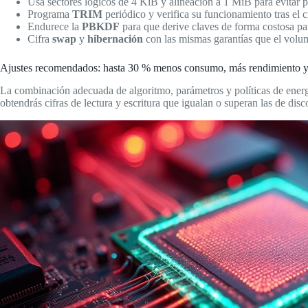
Usa sectores lógicos de 4 KiB y alineación a 1 MiB para evitar p
Programa
TRIM
periódico y verifica su funcionamiento tras el c
Endurece la
PBKDF
para que derive claves de forma costosa pa
Cifra
swap
y
hibernación
con las mismas garantías que el volum
Ajustes recomendados: hasta 30 % menos consumo, más rendimiento 
La combinación adecuada de algoritmo, parámetros y políticas de energ
obtendrás cifras de lectura y escritura que igualan o superan las de di