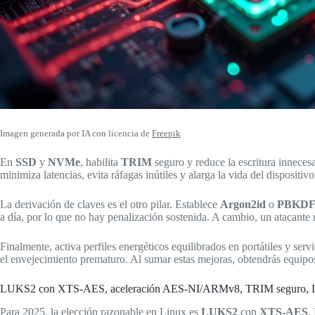
Imagen generada por IA con licencia de
Freepik
En
SSD
y
NVMe
, habilita
TRIM
seguro y reduce la escritura inneces
minimiza latencias, evita ráfagas inútiles y alarga la vida del dispositiv
La derivación de claves es el otro pilar. Establece
Argon2id
o
PBKDF
a día, por lo que no hay penalización sostenida. A cambio, un atacante 
Finalmente, activa perfiles energéticos equilibrados en portátiles y ser
el envejecimiento prematuro. Al sumar estas mejoras, obtendrás equipos
LUKS2 con XTS-AES, aceleración AES-NI/ARMv8, TRIM seguro, I/O s
Para 2025, la elección razonable en Linux es
LUKS2
con
XTS-AES
.