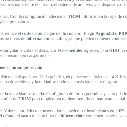
alineaciones entre el cifrado, el sistema de archivos y el dispositivo fís
anza. Con la configuración adecuada,
TRIM
informado a la capa de cif
sgaste prematuro.
da reduce el coste de un ataque de diccionario. Elegir
Argon2id
o
PB
os archivos de
hibernación
sin cifrar, ya que pueden contener contras
estrangular la cola del disco. Un
I/O scheduler
agresivo para
HDD
no 
e el consumo en cargas mixtas.
rnación sin protección
ísico del dispositivo. En la práctica, elegir sectores lógicos de 4 KiB 
istema de archivos y la unidad se traduce en más latencia y desgaste.
r la velocidad sostenida. Configúralo de forma periódica y, si tu pila lo
sconfiar de
TRIM
por completo ya no tiene sentido en hardware actual.
ve. Valores por defecto conservadores pueden ser insuficientes en 2025
el cifrado el
swap
ni el archivo de
hibernación
: contienen material sen