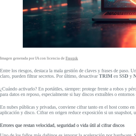
Imagen generada por IA con licencia de
Freepik
Entre los riesgos, destaca la mala gestión de claves y frases de paso. 
claro, pueden filtrar secretos. Por último, desactivar
TRIM
en
SSD
y
¿Cuándo activarlo? En portátiles, siempre: protege frente a robos y pér
para datos en reposo, especialmente si hay discos extraíbles o entorn
En nubes públicas y privadas, conviene cifrar tanto en el host como en
aplicación y disco. Cifrar en origen reduce exposición si un snapshot, 
Errores que restan velocidad, seguridad o vida útil al cifrar discos
Uno de los fallos más dañinos es ignorar la aceleración por hardware. S