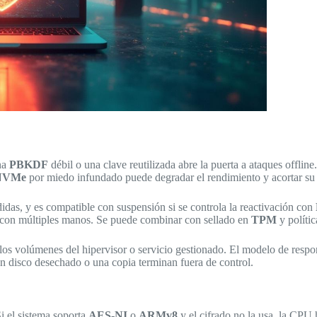
Una
PBKDF
débil o una clave reutilizada abre la puerta a ataques offline.
NVMe
por miedo infundado puede degradar el rendimiento y acortar su v
didas, y es compatible con suspensión si se controla la reactivación con
os con múltiples manos. Se puede combinar con sellado en
TPM
y políti
 los volúmenes del hipervisor o servicio gestionado. El modelo de respo
un disco desechado o una copia terminan fuera de control.
i el sistema soporta
AES-NI
o
ARMv8
y el cifrado no la usa, la CPU h