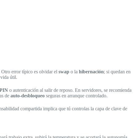
 Otro error típico es olvidar el
swap
o la
hibernación
; si quedan en
ida útil.
PIN
o autenticación al salir de reposo. En servidores, se recomienda
cas de
auto-desbloqueo
seguras en arranque controlado.
nsabilidad compartida implica que tú controlas la capa de clave de
ará trabajo extra, subirá la temperatura y se acortará la autonomía.