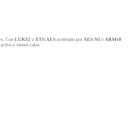
les. Con
LUKS2
y
XTS-AES
acelerado por
AES-NI
o
ARMv8
 activa y menos calor.