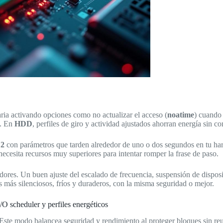
aria activando opciones como no actualizar el acceso (
noatime
) cuando 
o. En
HDD
, perfiles de giro y actividad ajustados ahorran energía sin c
2
con parámetros que tarden alrededor de uno o dos segundos en tu har
necesita recursos muy superiores para intentar romper la frase de paso.
vidores. Un buen ajuste del escalado de frecuencia, suspensión de dispos
 más silenciosos, fríos y duraderos, con la misma seguridad o mejor.
cheduler y perfiles energéticos
 Este modo balancea seguridad y rendimiento al proteger bloques sin re