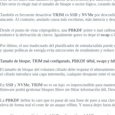
Otro error es elegir mal el tamaño de bloque o sector lógico, creando des
También es frecuente desactivar
TRIM
en
SSD
y
NVMe
por desconfi
atacante. Al contrario, anularlo causa más escrituras, más latencia y de
Desde el punto de vista criptográfico, una
PBKDF
pobre o mal calibra
endurece la derivación de claves. Igualmente grave es dejar el
swap
o l
Por último, el uso inadecuado del planificador de entrada/salida puede 
y ajustar políticas de energía evita microcortes de rendimiento y reduc
Tamaño de bloque, TRIM mal configurado, PBKDF débil, swaps y hibe
El tamaño de bloque del volumen cifrado debe respetar el alineamiento f
el cifrado introduce una capa intermedia, cualquier desajuste entre el s
En
SSD
y
NVMe
,
TRIM
no es un lujo: es imprescindible para mantene
firmware podrá gestionar bloques libres sin filtrar información útil. De
La
PBKDF
define lo caro que es pasar de una frase de paso a una cla
eleva de forma real el coste de un ataque offline. Y nunca dejes fuera d