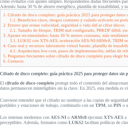
cómo evitarlos con ajustes simples. Respondemos dudas frecuentes para
Además: hasta 30 % de ahorro energético, plantilla de trazabilidad, y ta
1.
Cifrado de disco completo: guía práctica 2025 para proteger datos 
1.1.
Beneficios clave, riesgos comunes y cuándo activarlo en portá
2.
Errores que restan velocidad, seguridad o vida útil al cifrar discos
2.1.
Tamaño de bloque, TRIM mal configurado, PBKDF débil, swap
3.
Ajustes recomendados: hasta 30 % menos consumo, más rendimien
3.1.
LUKS2 con XTS-AES, aceleración AES-NI/ARMv8, TRIM seguro
4.
Caso real y recursos: laboratorio virtual barato, plantilla de trazabil
4.1.
Arquitectura low-cost, pasos de implementación, tablas de refe
5.
Preguntas frecuentes sobre cifrado de disco completo para elegir bi
6.
Contacto
Cifrado de disco completo: guía práctica 2025 para proteger datos sin 
El
cifrado de disco completo
protege todo el contenido del almacenami
datos permanecen ininteligibles sin la clave. En 2025, esta medida es v
Conviene entender que el cifrado no sustituye a las copias de segurida
portátiles y estaciones de trabajo, combinarlo con un
TPM
, un
PIN
o u
Los sistemas modernos con
AES-NI
o
ARMv8
ejecutan
XTS-AES
a 
perceptibles. Además, formatos como
LUKS2
facilitan políticas de c