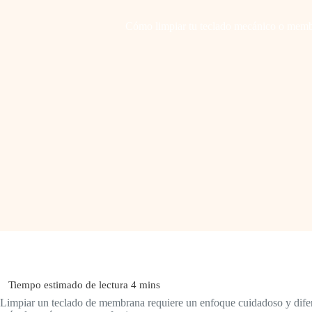
Cómo limpiar tu teclado mecánico o memb
Limpiar un teclado de membrana requiere un enfoque cuidadoso y diferen