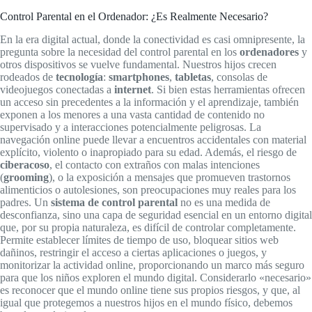
Control Parental en el Ordenador: ¿Es Realmente Necesario?
En la era digital actual, donde la conectividad es casi omnipresente, la
pregunta sobre la necesidad del control parental en los
ordenadores
y
otros dispositivos se vuelve fundamental. Nuestros hijos crecen
rodeados de
tecnología
:
smartphones
,
tabletas
, consolas de
videojuegos conectadas a
internet
. Si bien estas herramientas ofrecen
un acceso sin precedentes a la información y el aprendizaje, también
exponen a los menores a una vasta cantidad de contenido no
supervisado y a interacciones potencialmente peligrosas. La
navegación online puede llevar a encuentros accidentales con material
explícito, violento o inapropiado para su edad. Además, el riesgo de
ciberacoso
, el contacto con extraños con malas intenciones
(
grooming
), o la exposición a mensajes que promueven trastornos
alimenticios o autolesiones, son preocupaciones muy reales para los
padres. Un
sistema de control parental
no es una medida de
desconfianza, sino una capa de seguridad esencial en un entorno digital
que, por su propia naturaleza, es difícil de controlar completamente.
Permite establecer límites de tiempo de uso, bloquear sitios web
dañinos, restringir el acceso a ciertas aplicaciones o juegos, y
monitorizar la actividad online, proporcionando un marco más seguro
para que los niños exploren el mundo digital. Considerarlo «necesario»
es reconocer que el mundo online tiene sus propios riesgos, y que, al
igual que protegemos a nuestros hijos en el mundo físico, debemos