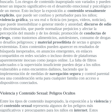
buscarlo. Los riesgos de contenido inapropiado son variados y pueden
tener un impacto significativo en el desarrollo emocional y psicológico
de un menor. Esto incluye la exposición a:
contenido sexualmente
explícito
, que puede ser confuso y perturbador para los niños;
violencia gráfica
, ya sea real o ficticia (en juegos, videos, noticias),
que puede insensibilizar o generar miedo y ansiedad;
discurso de odio
y discriminación, que puede normalizar prejuicios y afectar la
percepción del mundo y de los demás; promoción de
conductas de
riesgo
, como trastornos alimenticios, autolesiones, consumo de drogas
o desafíos peligrosos; y
material proselitista
de sectas o grupos
extremistas. Estos contenidos pueden aparecer en resultados de
búsqueda inesperados, en anuncios emergentes, en enlaces
compartidos en redes sociales o incluso dentro de plataformas
aparentemente inocuas como juegos online. La falta de filtros
adecuados o la supervisión insuficiente pueden dejar a los niños
vulnerables a estos encuentros dañinos, haciendo que la
implementación de medidas de
navegación segura
y control parental
sea una consideración seria para cualquier familia con acceso a
dispositivos conectados.
Violencia y Contenido Sexual: Peligros Ocultos
Entre los tipos de contenido inapropiado, la exposición a la
violencia
y
el
contenido sexual
representa algunos de los peligros más
significativos y preocupantes para los niños en
internet
. Estos