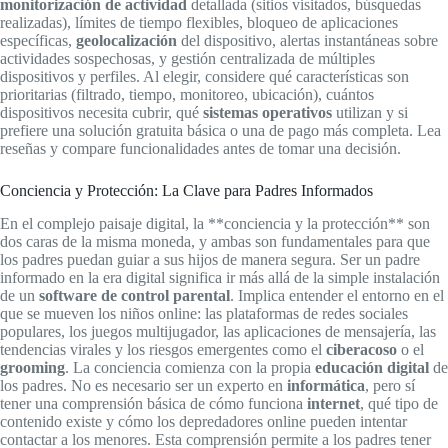
monitorización de actividad
detallada (sitios visitados, búsquedas
realizadas), límites de tiempo flexibles, bloqueo de aplicaciones
específicas,
geolocalización
del dispositivo, alertas instantáneas sobre
actividades sospechosas, y gestión centralizada de múltiples
dispositivos y perfiles. Al elegir, considere qué características son
prioritarias (filtrado, tiempo, monitoreo, ubicación), cuántos
dispositivos necesita cubrir, qué
sistemas operativos
utilizan y si
prefiere una solución gratuita básica o una de pago más completa. Lea
reseñas y compare funcionalidades antes de tomar una decisión.
Conciencia y Protección: La Clave para Padres Informados
En el complejo paisaje digital, la **conciencia y la protección** son
dos caras de la misma moneda, y ambas son fundamentales para que
los padres puedan guiar a sus hijos de manera segura. Ser un padre
informado en la era digital significa ir más allá de la simple instalación
de un
software de control parental
. Implica entender el entorno en el
que se mueven los niños online: las plataformas de redes sociales
populares, los juegos multijugador, las aplicaciones de mensajería, las
tendencias virales y los riesgos emergentes como el
ciberacoso
o el
grooming
. La conciencia comienza con la propia
educación digital
de
los padres. No es necesario ser un experto en
informática
, pero sí
tener una comprensión básica de cómo funciona
internet
, qué tipo de
contenido existe y cómo los depredadores online pueden intentar
contactar a los menores. Esta comprensión permite a los padres tener