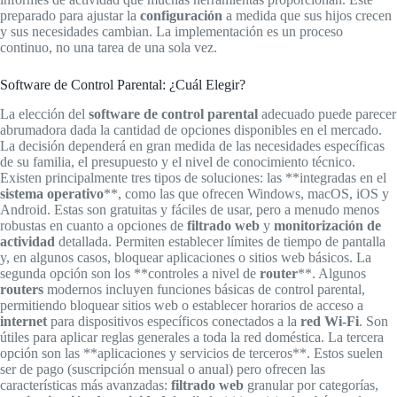
preparado para ajustar la
configuración
a medida que sus hijos crecen
y sus necesidades cambian. La implementación es un proceso
continuo, no una tarea de una sola vez.
Software de Control Parental: ¿Cuál Elegir?
La elección del
software de control parental
adecuado puede parecer
abrumadora dada la cantidad de opciones disponibles en el mercado.
La decisión dependerá en gran medida de las necesidades específicas
de su familia, el presupuesto y el nivel de conocimiento técnico.
Existen principalmente tres tipos de soluciones: las **integradas en el
sistema operativo
**, como las que ofrecen Windows, macOS, iOS y
Android. Estas son gratuitas y fáciles de usar, pero a menudo menos
robustas en cuanto a opciones de
filtrado web
y
monitorización de
actividad
detallada. Permiten establecer límites de tiempo de pantalla
y, en algunos casos, bloquear aplicaciones o sitios web básicos. La
segunda opción son los **controles a nivel de
router
**. Algunos
routers
modernos incluyen funciones básicas de control parental,
permitiendo bloquear sitios web o establecer horarios de acceso a
internet
para dispositivos específicos conectados a la
red Wi-Fi
. Son
útiles para aplicar reglas generales a toda la red doméstica. La tercera
opción son las **aplicaciones y servicios de terceros**. Estos suelen
ser de pago (suscripción mensual o anual) pero ofrecen las
características más avanzadas:
filtrado web
granular por categorías,