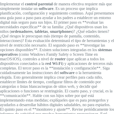
Implementar el
control parental
de manera efectiva requiere más que
simplemente instalar un
software
. Es un proceso que implica
planificación, configuración y seguimiento continuo. Aquí presentamos
una guía paso a paso para ayudar a los padres a establecer un entorno
digital más seguro para sus hijos. El primer paso es **evaluar las
necesidades específicas** de su familia: ¿Qué dispositivos usan los
niños (
ordenadores
,
tabletas
,
smartphones
)? ¿Qué edades tienen?
¿Qué riesgos le preocupan más (tiempo de pantalla, contenido,
interacciones)? Esta evaluación determinará el tipo de herramientas y el
nivel de restricción necesario. El segundo paso es **investigar las
opciones disponibles**. Existen soluciones integradas en los
sistemas
operativos
(como Windows Family Safety o Screen Time en
macOS/iOS), controles a nivel de
router
(que aplican a todos los
dispositivos conectados a la
red Wi-Fi
) y aplicaciones de terceros más
completas. El tercer paso es la **instalación y configuración**. Siga
cuidadosamente las instrucciones del
software
o la herramienta
elegida. Esto generalmente implica crear perfiles para cada niño,
establecer límites de tiempo, configurar filtros de contenido por
categorías o listas blancas/negras de sitios web, y decidir qué
aplicaciones o funciones se restringirán. El cuarto paso, y crucial, es la
**comunicación**. Hable con sus hijos sobre por qué está
implementando estas medidas; explíqueles que es para protegerlos y
ayudarlos a desarrollar hábitos digitales saludables, no para espiarlos.
El quinto paso es el **monitoreo y ajuste**. Revise periódicamente los
informes de actividad que muchas herramientas proporcionan. Esté