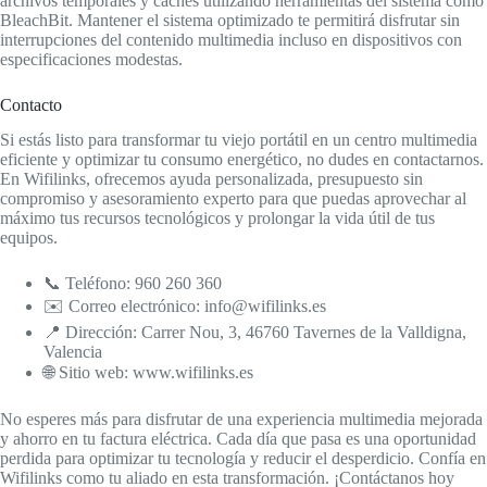
archivos temporales y cachés utilizando herramientas del sistema como
BleachBit. Mantener el sistema optimizado te permitirá disfrutar sin
interrupciones del contenido multimedia incluso en dispositivos con
especificaciones modestas.
Contacto
Si estás listo para transformar tu viejo portátil en un centro multimedia
eficiente y optimizar tu consumo energético, no dudes en contactarnos.
En Wifilinks, ofrecemos ayuda personalizada, presupuesto sin
compromiso y asesoramiento experto para que puedas aprovechar al
máximo tus recursos tecnológicos y prolongar la vida útil de tus
equipos.
📞 Teléfono: 960 260 360
✉️ Correo electrónico: info@wifilinks.es
📍 Dirección: Carrer Nou, 3, 46760 Tavernes de la Valldigna,
Valencia
🌐 Sitio web: www.wifilinks.es
No esperes más para disfrutar de una experiencia multimedia mejorada
y ahorro en tu factura eléctrica. Cada día que pasa es una oportunidad
perdida para optimizar tu tecnología y reducir el desperdicio. Confía en
Wifilinks como tu aliado en esta transformación. ¡Contáctanos hoy