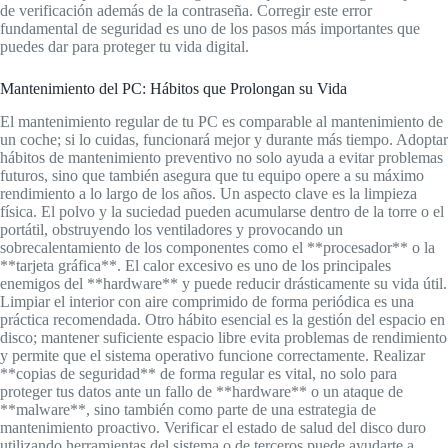
de verificación además de la contraseña. Corregir este error
fundamental de seguridad es uno de los pasos más importantes que
puedes dar para proteger tu vida digital.
Mantenimiento del PC: Hábitos que Prolongan su Vida
El mantenimiento regular de tu PC es comparable al mantenimiento de
un coche; si lo cuidas, funcionará mejor y durante más tiempo. Adoptar
hábitos de mantenimiento preventivo no solo ayuda a evitar problemas
futuros, sino que también asegura que tu equipo opere a su máximo
rendimiento a lo largo de los años. Un aspecto clave es la limpieza
física. El polvo y la suciedad pueden acumularse dentro de la torre o el
portátil, obstruyendo los ventiladores y provocando un
sobrecalentamiento de los componentes como el **procesador** o la
**tarjeta gráfica**. El calor excesivo es uno de los principales
enemigos del **hardware** y puede reducir drásticamente su vida útil.
Limpiar el interior con aire comprimido de forma periódica es una
práctica recomendada. Otro hábito esencial es la gestión del espacio en
disco; mantener suficiente espacio libre evita problemas de rendimiento
y permite que el sistema operativo funcione correctamente. Realizar
**copias de seguridad** de forma regular es vital, no solo para
proteger tus datos ante un fallo de **hardware** o un ataque de
**malware**, sino también como parte de una estrategia de
mantenimiento proactivo. Verificar el estado de salud del disco duro
utilizando herramientas del sistema o de terceros puede ayudarte a