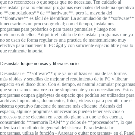
que no reconozcas o que sepas que no necesitas. Ten cuidado al
desinstalar para no eliminar programas esenciales del sistema operativo
o **controladores** de **hardware**, pero la mayoría del
**bloatware** es fácil de identificar. La acumulación de **software**
innecesario es un proceso gradual; con el tiempo, instalamos
programas para probarlos o para tareas puntuales y luego nos
olvidamos de ellos. Adquirir el hábito de desinstalar programas que ya
no se usan de forma regular es una práctica de mantenimiento muy
efectiva para mantener tu PC ágil y con suficiente espacio libre para lo
que realmente importa.
Desinstala lo que no usas y libera espacio
Desinstalar el **software** que ya no utilizas es una de las formas
más rápidas y sencillas de mejorar el rendimiento de tu PC y liberar
espacio en el disco duro. Con el tiempo, es natural acumular programas
que solo usamos una vez o que simplemente ya no necesitamos. Estos
programas ocupan gigabytes de espacio que podrían ser utilizados para
archivos importantes, documentos, fotos, vídeos o para permitir que el
sistema operativo funcione de manera más eficiente. Además del
espacio, algunos programas innecesarios pueden tener servicios o
procesos que se ejecutan en segundo plano sin que te des cuenta,
consumiendo **memoria RAM** y ciclos de **procesador**, lo que
ralentiza el rendimiento general del sistema. Para desinstalar
programas, utiliza la función «Agregar o quitar programas» en el Panel