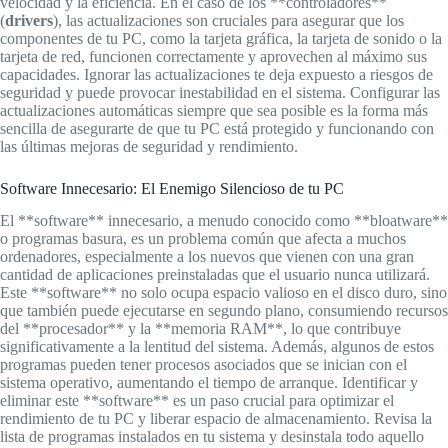
velocidad y la eficiencia. En el caso de los **controladores**
(
drivers
), las actualizaciones son cruciales para asegurar que los
componentes de tu PC, como la tarjeta gráfica, la tarjeta de sonido o la
tarjeta de red, funcionen correctamente y aprovechen al máximo sus
capacidades. Ignorar las actualizaciones te deja expuesto a riesgos de
seguridad y puede provocar inestabilidad en el sistema. Configurar las
actualizaciones automáticas siempre que sea posible es la forma más
sencilla de asegurarte de que tu PC está protegido y funcionando con
las últimas mejoras de seguridad y rendimiento.
Software Innecesario: El Enemigo Silencioso de tu PC
El **software** innecesario, a menudo conocido como **bloatware**
o programas basura, es un problema común que afecta a muchos
ordenadores, especialmente a los nuevos que vienen con una gran
cantidad de aplicaciones preinstaladas que el usuario nunca utilizará.
Este **software** no solo ocupa espacio valioso en el disco duro, sino
que también puede ejecutarse en segundo plano, consumiendo recursos
del **procesador** y la **memoria RAM**, lo que contribuye
significativamente a la lentitud del sistema. Además, algunos de estos
programas pueden tener procesos asociados que se inician con el
sistema operativo, aumentando el tiempo de arranque. Identificar y
eliminar este **software** es un paso crucial para optimizar el
rendimiento de tu PC y liberar espacio de almacenamiento. Revisa la
lista de programas instalados en tu sistema y desinstala todo aquello