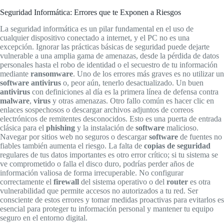
Seguridad Informática: Errores que te Exponen a Riesgos
La seguridad informática es un pilar fundamental en el uso de
cualquier dispositivo conectado a internet, y el PC no es una
excepción. Ignorar las prácticas básicas de seguridad puede dejarte
vulnerable a una amplia gama de amenazas, desde la pérdida de datos
personales hasta el robo de identidad o el secuestro de tu información
mediante
ransomware
. Uno de los errores más graves es no utilizar un
software antivirus
o, peor aún, tenerlo desactualizado. Un buen
antivirus
con definiciones al día es la primera línea de defensa contra
malware
,
virus
y otras amenazas. Otro fallo común es hacer clic en
enlaces sospechosos o descargar archivos adjuntos de correos
electrónicos de remitentes desconocidos. Esto es una puerta de entrada
clásica para el
phishing
y la instalación de
software
malicioso.
Navegar por sitios web no seguros o descargar
software
de fuentes no
fiables también aumenta el riesgo. La falta de
copias de seguridad
regulares de tus datos importantes es otro error crítico; si tu sistema se
ve comprometido o falla el disco duro, podrías perder años de
información valiosa de forma irrecuperable. No configurar
correctamente el
firewall
del sistema operativo o del
router
es otra
vulnerabilidad que permite accesos no autorizados a tu red. Ser
consciente de estos errores y tomar medidas proactivas para evitarlos es
esencial para proteger tu información personal y mantener tu equipo
seguro en el entorno digital.