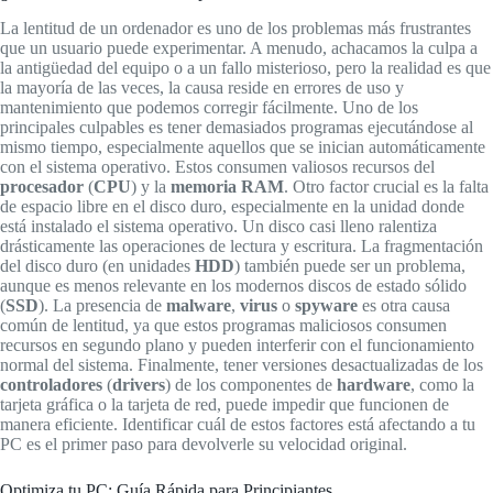
La lentitud de un ordenador es uno de los problemas más frustrantes
que un usuario puede experimentar. A menudo, achacamos la culpa a
la antigüedad del equipo o a un fallo misterioso, pero la realidad es que
la mayoría de las veces, la causa reside en errores de uso y
mantenimiento que podemos corregir fácilmente. Uno de los
principales culpables es tener demasiados programas ejecutándose al
mismo tiempo, especialmente aquellos que se inician automáticamente
con el sistema operativo. Estos consumen valiosos recursos del
procesador
(
CPU
) y la
memoria RAM
. Otro factor crucial es la falta
de espacio libre en el disco duro, especialmente en la unidad donde
está instalado el sistema operativo. Un disco casi lleno ralentiza
drásticamente las operaciones de lectura y escritura. La fragmentación
del disco duro (en unidades
HDD
) también puede ser un problema,
aunque es menos relevante en los modernos discos de estado sólido
(
SSD
). La presencia de
malware
,
virus
o
spyware
es otra causa
común de lentitud, ya que estos programas maliciosos consumen
recursos en segundo plano y pueden interferir con el funcionamiento
normal del sistema. Finalmente, tener versiones desactualizadas de los
controladores
(
drivers
) de los componentes de
hardware
, como la
tarjeta gráfica o la tarjeta de red, puede impedir que funcionen de
manera eficiente. Identificar cuál de estos factores está afectando a tu
PC es el primer paso para devolverle su velocidad original.
Optimiza tu PC: Guía Rápida para Principiantes