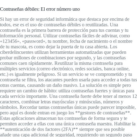
Contraseñas débiles: El error número uno
Si hay un error de seguridad informática que destaca por encima de
todos, ese es el uso de contraseñas débiles o reutilizadas. Una
contraseña es la primera barrera de protección para tus cuentas y tu
información personal. Utilizar contraseñas fáciles de adivinar, como
«123456», «password», tu nombre, fecha de nacimiento o el nombre
de tu mascota, es como dejar la puerta de tu casa abierta. Los
ciberdelincuentes utilizan herramientas automatizadas que pueden
probar millones de combinaciones por segundo, y las contraseñas
comunes caen rápidamente. Reutilizar la misma contraseña para
múltiples servicios (correo electrónico, redes sociales, banca online,
etc.) es igualmente peligroso. Si un servicio se ve comprometido y tu
contraseña se filtra, los atacantes pueden usarla para acceder a todas tus
otras cuentas, causando un daño masivo. La solución es simple pero
requiere un cambio de hábito: utiliza contraseñas fuertes y únicas para
cada servicio importante. Una contraseña fuerte debe tener al menos 12
caracteres, combinar letras mayúsculas y minúsculas, números y
símbolos. Recordar tantas contraseñas únicas puede parecer imposible,
pero aquí es donde entran en juego los **gestores de contraseñas**.
Estas aplicaciones almacenan tus contraseñas de forma segura y te
permiten acceder a ellas con una única contraseña maestra. Habilitar la
**autenticación de dos factores (2FA)** siempre que sea posible
añade una capa adicional de seguridad, requiriendo un segundo paso