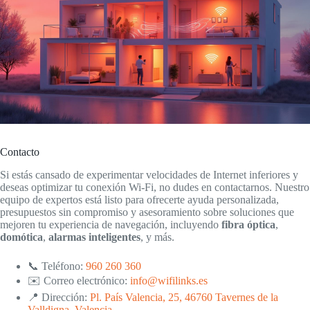
Contacto
Si estás cansado de experimentar velocidades de Internet inferiores y
deseas optimizar tu conexión Wi-Fi, no dudes en contactarnos. Nuestro
equipo de expertos está listo para ofrecerte ayuda personalizada,
presupuestos sin compromiso y asesoramiento sobre soluciones que
mejoren tu experiencia de navegación, incluyendo
fibra óptica
,
domótica
,
alarmas inteligentes
, y más.
📞 Teléfono:
960 260 360
✉️ Correo electrónico:
info@wifilinks.es
📍 Dirección:
Pl. País Valencia, 25, 46760 Tavernes de la
Valldigna, Valencia