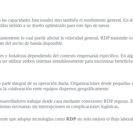
lo las capacidades funcionales sino también el rendimiento general. En 
tidos debido a su diseño optimizado para este tipo de tareas.
nstantemente lo cual puede afectar la velocidad general, RDP transmite s
nte del ancho de banda disponible.
ades y fortalezas dependiendo del contexto empresarial específico. En al
a ser utilizar ambos sistemas simultáneamente para maximizar beneficio
rte integral de su operación diaria. Organizaciones desde pequeñas st
rar la colaboración entre equipos dispersos geográficamente.
arrolladores trabajar desde casa mediante conexiones RDP seguras. Est
ntas necesarias sin interrupciones ni complicaciones logísticas.
idente que adoptar tecnologías como
RDP
no solo mejora el flujo labora