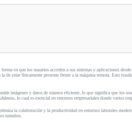
orma en que los usuarios acceden a sus sistemas y aplicaciones desde u
 la de estar físicamente presente frente a la máquina remota. Esto resu
smitir imágenes y datos de manera eficiente, lo que significa que los u
ltáneas, lo cual es esencial en entornos empresariales donde varios em
timiza la colaboración y la productividad en entornos laborales modern
los tamaños.