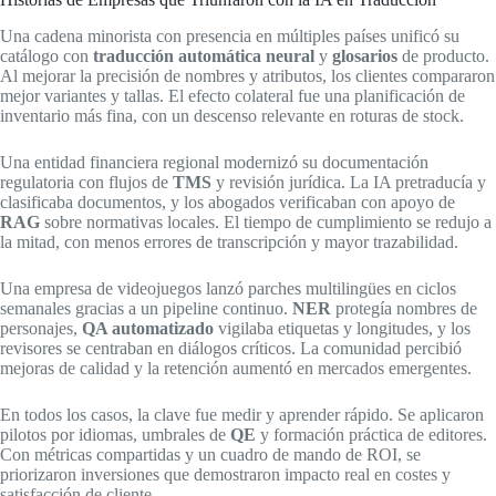
Una cadena minorista con presencia en múltiples países unificó su
catálogo con
traducción automática neural
y
glosarios
de producto.
Al mejorar la precisión de nombres y atributos, los clientes compararon
mejor variantes y tallas. El efecto colateral fue una planificación de
inventario más fina, con un descenso relevante en roturas de stock.
Una entidad financiera regional modernizó su documentación
regulatoria con flujos de
TMS
y revisión jurídica. La IA pretraducía y
clasificaba documentos, y los abogados verificaban con apoyo de
RAG
sobre normativas locales. El tiempo de cumplimiento se redujo a
la mitad, con menos errores de transcripción y mayor trazabilidad.
Una empresa de videojuegos lanzó parches multilingües en ciclos
semanales gracias a un pipeline continuo.
NER
protegía nombres de
personajes,
QA automatizado
vigilaba etiquetas y longitudes, y los
revisores se centraban en diálogos críticos. La comunidad percibió
mejoras de calidad y la retención aumentó en mercados emergentes.
En todos los casos, la clave fue medir y aprender rápido. Se aplicaron
pilotos por idiomas, umbrales de
QE
y formación práctica de editores.
Con métricas compartidas y un cuadro de mando de ROI, se
priorizaron inversiones que demostraron impacto real en costes y
satisfacción de cliente.