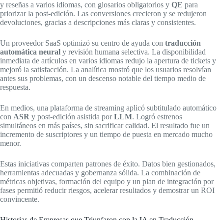
y reseñas a varios idiomas, con glosarios obligatorios y
QE
para
priorizar la post-edición. Las conversiones crecieron y se redujeron
devoluciones, gracias a descripciones más claras y consistentes.
Un proveedor SaaS optimizó su centro de ayuda con
traducción
automática neural
y revisión humana selectiva. La disponibilidad
inmediata de artículos en varios idiomas redujo la apertura de tickets y
mejoró la satisfacción. La analítica mostró que los usuarios resolvían
antes sus problemas, con un descenso notable del tiempo medio de
respuesta.
En medios, una plataforma de streaming aplicó subtitulado automático
con
ASR
y post-edición asistida por
LLM
. Logró estrenos
simultáneos en más países, sin sacrificar calidad. El resultado fue un
incremento de suscriptores y un tiempo de puesta en mercado mucho
menor.
Estas iniciativas comparten patrones de éxito. Datos bien gestionados,
herramientas adecuadas y gobernanza sólida. La combinación de
métricas objetivas, formación del equipo y un plan de integración por
fases permitió reducir riesgos, acelerar resultados y demostrar un ROI
convincente.
Historias de Empresas que Triunfaron con la IA en Traducción