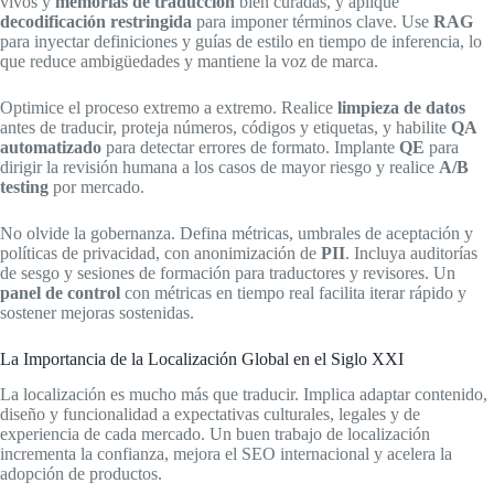
vivos y
memorias de traducción
bien curadas, y aplique
decodificación restringida
para imponer términos clave. Use
RAG
para inyectar definiciones y guías de estilo en tiempo de inferencia, lo
que reduce ambigüedades y mantiene la voz de marca.
Optimice el proceso extremo a extremo. Realice
limpieza de datos
antes de traducir, proteja números, códigos y etiquetas, y habilite
QA
automatizado
para detectar errores de formato. Implante
QE
para
dirigir la revisión humana a los casos de mayor riesgo y realice
A/B
testing
por mercado.
No olvide la gobernanza. Defina métricas, umbrales de aceptación y
políticas de privacidad, con anonimización de
PII
. Incluya auditorías
de sesgo y sesiones de formación para traductores y revisores. Un
panel de control
con métricas en tiempo real facilita iterar rápido y
sostener mejoras sostenidas.
La Importancia de la Localización Global en el Siglo XXI
La localización es mucho más que traducir. Implica adaptar contenido,
diseño y funcionalidad a expectativas culturales, legales y de
experiencia de cada mercado. Un buen trabajo de localización
incrementa la confianza, mejora el SEO internacional y acelera la
adopción de productos.