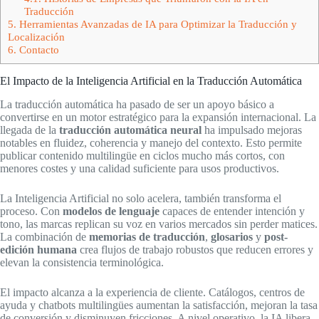
Traducción
5.
Herramientas Avanzadas de IA para Optimizar la Traducción y
Localización
6.
Contacto
El Impacto de la Inteligencia Artificial en la Traducción Automática
La traducción automática ha pasado de ser un apoyo básico a
convertirse en un motor estratégico para la expansión internacional. La
llegada de la
traducción automática neural
ha impulsado mejoras
notables en fluidez, coherencia y manejo del contexto. Esto permite
publicar contenido multilingüe en ciclos mucho más cortos, con
menores costes y una calidad suficiente para usos productivos.
La Inteligencia Artificial no solo acelera, también transforma el
proceso. Con
modelos de lenguaje
capaces de entender intención y
tono, las marcas replican su voz en varios mercados sin perder matices.
La combinación de
memorias de traducción
,
glosarios
y
post-
edición humana
crea flujos de trabajo robustos que reducen errores y
elevan la consistencia terminológica.
El impacto alcanza a la experiencia de cliente. Catálogos, centros de
ayuda y chatbots multilingües aumentan la satisfacción, mejoran la tasa
de conversión y disminuyen fricciones. A nivel operativo, la IA libera