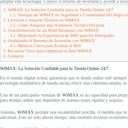
adoptar esta tecnología. Conoce el retorno de inversión y accede a recur
1.
WiMAX: La Solución Confiable para tu Tienda Online 24/7
1.1.
Ventajas de WiMAX en Seguridad y Continuidad del Negocio
2.
Licencias y Soporte Técnico en WiMAX
2.1.
Cómo Asegurar una Asistencia Técnica Eficiente
3.
Transformación de un Hotel Boutique con WiMAX
3.1.
Mejorando la Experiencia de WiFi para los Huéspedes
4.
Analizando el Retorno de Inversión con WiMAX
4.1.
Métricas Clave para Evaluar el ROI
5.
Recursos Clave para Optimizar tu Red WiMAX
6.
Contacto
WiMAX: La Solución Confiable para tu Tienda Online 24/7
En el mundo digital actual, garantizar que tu tienda online esté siempre 
tecnología inalámbrica de banda ancha ofrece una cobertura amplia, lo 
Una de las principales ventajas de
WiMAX
es su capacidad para propor
para tiendas online que dependen de transacciones rápidas y seguras.
Además,
WiMAX
permite una escalabilidad sencilla. A medida que tu
adicional. Esto no solo ahorra tiempo, sino también recursos económic