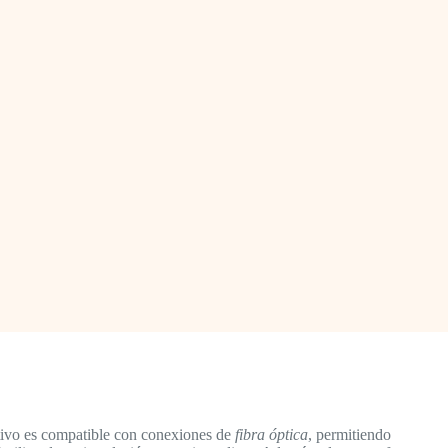
sitivo es compatible con conexiones de
fibra óptica
, permitiendo