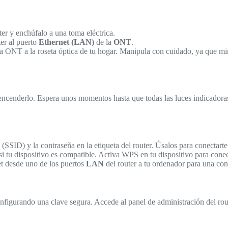
ter y enchúfalo a una toma eléctrica.
er al puerto
Ethernet (LAN)
de la
ONT
.
a ONT a la roseta óptica de tu hogar. Manipula con cuidado, ya que mira
ra encenderlo. Espera unos momentos hasta que todas las luces indicadoras
SSID) y la contraseña en la etiqueta del router. Úsalos para conectarte 
si tu dispositivo es compatible. Activa WPS en tu dispositivo para conec
t desde uno de los puertos
LAN
del router a tu ordenador para una con
nfigurando una clave segura. Accede al panel de administración del ro