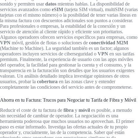
sonido y permiten usar
datos
mientras hablas. La disponibilidad de
servicios avanzados como
eSIM
(tarjeta SIM virtual), multiSIM (varias
tarjetas con el mismo número) o la posibilidad de tener varias líneas en
la misma factura con descuentos adicionales son puntos a considerar.
Para profesionales o empresas, la estabilidad de la conexión y un
servicio de atención al cliente rápido y eficiente son prioritarios.
Algunos operadores ofrecen servicios específicos para empresas, como
VPN
móvil, gestión de flotas o soluciones de
conectividad M2M
(Machine to Machine). La seguridad también es un factor; algunos
operadores incluyen servicios de ciberseguridad o
VPN
en sus tarifas
premium. Finalmente, la experiencia de usuario con las apps móviles
del operador, la facilidad para gestionar la cuenta y el consumo, y la
transparencia en la facturación son detalles que los usuarios exigentes
valoran. Un análisis detallado implica investigar opiniones de otros
usuarios, probar la
cobertura
en las zonas clave y entender
completamente las condiciones del servicio antes de comprometerse.
Ahorra en tu Factura: Trucos para Negociar tu Tarifa de Fibra y Móvil
Reducir el coste de tu factura de
fibra
y
móvil
es posible, a menudo
sin necesidad de cambiar de operador. La negociación es una
herramienta poderosa que muchos usuarios no aprovechan. El primer
paso es estar informado. Investiga las ofertas actuales de tu propio
operador y, crucialmente, las de la competencia. Saber qué están
ofreciendo otros operadores con prestaciones similares te da