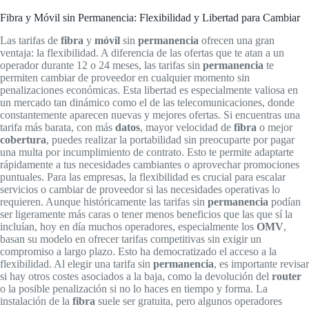
Fibra y Móvil sin Permanencia: Flexibilidad y Libertad para Cambiar
Las tarifas de
fibra
y
móvil
sin
permanencia
ofrecen una gran
ventaja: la flexibilidad. A diferencia de las ofertas que te atan a un
operador durante 12 o 24 meses, las tarifas sin
permanencia
te
permiten cambiar de proveedor en cualquier momento sin
penalizaciones económicas. Esta libertad es especialmente valiosa en
un mercado tan dinámico como el de las telecomunicaciones, donde
constantemente aparecen nuevas y mejores ofertas. Si encuentras una
tarifa más barata, con más
datos
, mayor velocidad de
fibra
o mejor
cobertura
, puedes realizar la portabilidad sin preocuparte por pagar
una multa por incumplimiento de contrato. Esto te permite adaptarte
rápidamente a tus necesidades cambiantes o aprovechar promociones
puntuales. Para las empresas, la flexibilidad es crucial para escalar
servicios o cambiar de proveedor si las necesidades operativas lo
requieren. Aunque históricamente las tarifas sin
permanencia
podían
ser ligeramente más caras o tener menos beneficios que las que sí la
incluían, hoy en día muchos operadores, especialmente los
OMV
,
basan su modelo en ofrecer tarifas competitivas sin exigir un
compromiso a largo plazo. Esto ha democratizado el acceso a la
flexibilidad. Al elegir una tarifa sin
permanencia
, es importante revisar
si hay otros costes asociados a la baja, como la devolución del
router
o la posible penalización si no lo haces en tiempo y forma. La
instalación de la
fibra
suele ser gratuita, pero algunos operadores