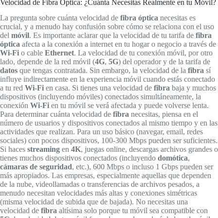
Velocidad de Fibra Óptica: ¿Cuánta Necesitas Realmente en tu Móvil?
La pregunta sobre cuánta velocidad de
fibra óptica
necesitas es
crucial, y a menudo hay confusión sobre cómo se relaciona con el uso
del
móvil
. Es importante aclarar que la velocidad de tu tarifa de
fibra
óptica
afecta a la conexión a internet en tu hogar o negocio a través de
Wi-Fi
o cable
Ethernet
. La velocidad de tu conexión móvil, por otro
lado, depende de la red móvil (
4G
,
5G
) del operador y de la tarifa de
datos
que tengas contratada. Sin embargo, la velocidad de la
fibra
sí
influye indirectamente en la experiencia móvil cuando estás conectado
a tu red
Wi-Fi
en casa. Si tienes una velocidad de
fibra
baja y muchos
dispositivos (incluyendo móviles) conectados simultáneamente, la
conexión
Wi-Fi
en tu móvil se verá afectada y puede volverse lenta.
Para determinar cuánta velocidad de
fibra
necesitas, piensa en el
número de usuarios y dispositivos conectados al mismo tiempo y en las
actividades que realizan. Para un uso básico (navegar, email, redes
sociales) con pocos dispositivos, 100-300 Mbps pueden ser suficientes.
Si haces
streaming
en
4K
, juegas online, descargas archivos grandes o
tienes muchos dispositivos conectados (incluyendo
domótica
,
cámaras de seguridad
, etc.), 600 Mbps o incluso 1 Gbps pueden ser
más apropiados. Las empresas, especialmente aquellas que dependen
de la nube, videollamadas o transferencias de archivos pesados, a
menudo necesitan velocidades más altas y conexiones simétricas
(misma velocidad de subida que de bajada). No necesitas una
velocidad de
fibra
altísima solo porque tu móvil sea compatible con