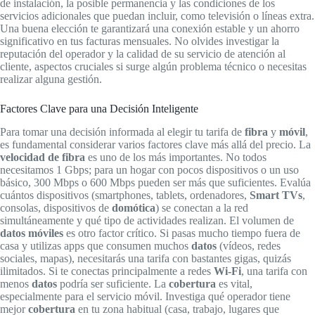
de instalación, la posible permanencia y las condiciones de los
servicios adicionales que puedan incluir, como televisión o líneas extra.
Una buena elección te garantizará una conexión estable y un ahorro
significativo en tus facturas mensuales. No olvides investigar la
reputación del operador y la calidad de su servicio de atención al
cliente, aspectos cruciales si surge algún problema técnico o necesitas
realizar alguna gestión.
Factores Clave para una Decisión Inteligente
Para tomar una decisión informada al elegir tu tarifa de
fibra
y
móvil
,
es fundamental considerar varios factores clave más allá del precio. La
velocidad de fibra
es uno de los más importantes. No todos
necesitamos 1 Gbps; para un hogar con pocos dispositivos o un uso
básico, 300 Mbps o 600 Mbps pueden ser más que suficientes. Evalúa
cuántos dispositivos (smartphones, tablets, ordenadores,
Smart TVs
,
consolas, dispositivos de
domótica
) se conectan a la red
simultáneamente y qué tipo de actividades realizan. El volumen de
datos móviles
es otro factor crítico. Si pasas mucho tiempo fuera de
casa y utilizas apps que consumen muchos
datos
(vídeos, redes
sociales, mapas), necesitarás una tarifa con bastantes gigas, quizás
ilimitados. Si te conectas principalmente a redes
Wi-Fi
, una tarifa con
menos
datos
podría ser suficiente. La
cobertura
es vital,
especialmente para el servicio móvil. Investiga qué operador tiene
mejor
cobertura
en tu zona habitual (casa, trabajo, lugares que