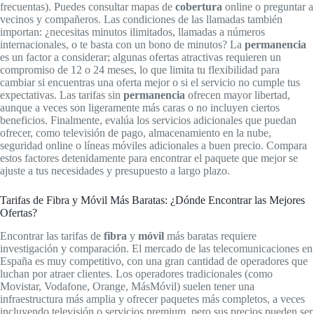
frecuentas). Puedes consultar mapas de
cobertura
online o preguntar a
vecinos y compañeros. Las condiciones de las llamadas también
importan: ¿necesitas minutos ilimitados, llamadas a números
internacionales, o te basta con un bono de minutos? La
permanencia
es un factor a considerar; algunas ofertas atractivas requieren un
compromiso de 12 o 24 meses, lo que limita tu flexibilidad para
cambiar si encuentras una oferta mejor o si el servicio no cumple tus
expectativas. Las tarifas sin
permanencia
ofrecen mayor libertad,
aunque a veces son ligeramente más caras o no incluyen ciertos
beneficios. Finalmente, evalúa los servicios adicionales que puedan
ofrecer, como televisión de pago, almacenamiento en la nube,
seguridad online o líneas móviles adicionales a buen precio. Compara
estos factores detenidamente para encontrar el paquete que mejor se
ajuste a tus necesidades y presupuesto a largo plazo.
Tarifas de Fibra y Móvil Más Baratas: ¿Dónde Encontrar las Mejores
Ofertas?
Encontrar las tarifas de
fibra
y
móvil
más baratas requiere
investigación y comparación. El mercado de las telecomunicaciones en
España es muy competitivo, con una gran cantidad de operadores que
luchan por atraer clientes. Los operadores tradicionales (como
Movistar, Vodafone, Orange, MásMóvil) suelen tener una
infraestructura más amplia y ofrecer paquetes más completos, a veces
incluyendo televisión o servicios premium, pero sus precios pueden ser