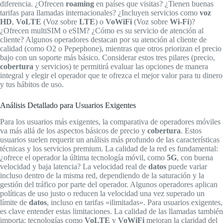
diferencia. ¿Ofrecen
roaming
en países que visitas? ¿Tienen buenas
tarifas para llamadas internacionales? ¿Incluyen servicios como
voz
HD
,
VoLTE
(Voz sobre
LTE
) o
VoWiFi
(Voz sobre
Wi-Fi
)?
¿Ofrecen multiSIM o eSIM? ¿Cómo es su servicio de atención al
cliente? Algunos operadores destacan por su atención al cliente de
calidad (como O2 o Pepephone), mientras que otros priorizan el precio
bajo con un soporte más básico. Considerar estos tres pilares (precio,
cobertura
y servicios) te permitirá evaluar las opciones de manera
integral y elegir el operador que te ofrezca el mejor valor para tu dinero
y tus hábitos de uso.
Análisis Detallado para Usuarios Exigentes
Para los usuarios más exigentes, la comparativa de operadores móviles
va más allá de los aspectos básicos de precio y
cobertura
. Estos
usuarios suelen requerir un análisis más profundo de las características
técnicas y los servicios premium. La calidad de la red es fundamental:
¿ofrece el operador la última tecnología móvil, como
5G
, con buena
velocidad y baja latencia? La velocidad real de
datos
puede variar
incluso dentro de la misma red, dependiendo de la saturación y la
gestión del tráfico por parte del operador. Algunos operadores aplican
políticas de uso justo o reducen la velocidad una vez superado un
límite de
datos
, incluso en tarifas «ilimitadas». Para usuarios exigentes,
es clave entender estas limitaciones. La calidad de las llamadas también
importa; tecnologías como
VoLTE
y
VoWiFi
mejoran la claridad del