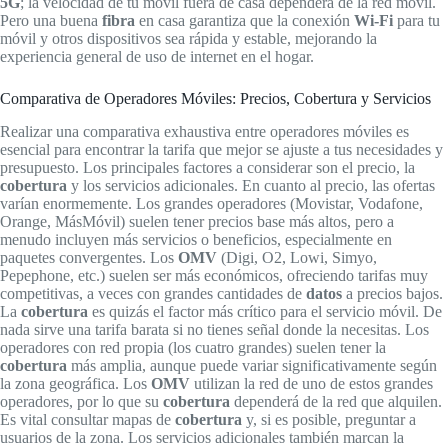
5G
; la velocidad de tu móvil fuera de casa dependerá de la red móvil.
Pero una buena
fibra
en casa garantiza que la conexión
Wi-Fi
para tu
móvil y otros dispositivos sea rápida y estable, mejorando la
experiencia general de uso de internet en el hogar.
Comparativa de Operadores Móviles: Precios, Cobertura y Servicios
Realizar una comparativa exhaustiva entre operadores móviles es
esencial para encontrar la tarifa que mejor se ajuste a tus necesidades y
presupuesto. Los principales factores a considerar son el precio, la
cobertura
y los servicios adicionales. En cuanto al precio, las ofertas
varían enormemente. Los grandes operadores (Movistar, Vodafone,
Orange, MásMóvil) suelen tener precios base más altos, pero a
menudo incluyen más servicios o beneficios, especialmente en
paquetes convergentes. Los
OMV
(Digi, O2, Lowi, Simyo,
Pepephone, etc.) suelen ser más económicos, ofreciendo tarifas muy
competitivas, a veces con grandes cantidades de
datos
a precios bajos.
La
cobertura
es quizás el factor más crítico para el servicio móvil. De
nada sirve una tarifa barata si no tienes señal donde la necesitas. Los
operadores con red propia (los cuatro grandes) suelen tener la
cobertura
más amplia, aunque puede variar significativamente según
la zona geográfica. Los
OMV
utilizan la red de uno de estos grandes
operadores, por lo que su
cobertura
dependerá de la red que alquilen.
Es vital consultar mapas de
cobertura
y, si es posible, preguntar a
usuarios de la zona. Los servicios adicionales también marcan la