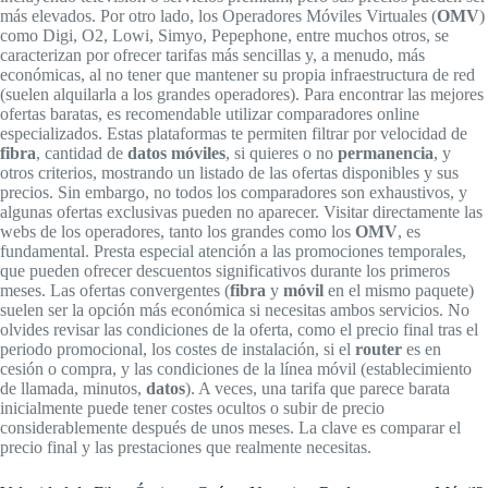
más elevados. Por otro lado, los Operadores Móviles Virtuales (
OMV
)
como Digi, O2, Lowi, Simyo, Pepephone, entre muchos otros, se
caracterizan por ofrecer tarifas más sencillas y, a menudo, más
económicas, al no tener que mantener su propia infraestructura de red
(suelen alquilarla a los grandes operadores). Para encontrar las mejores
ofertas baratas, es recomendable utilizar comparadores online
especializados. Estas plataformas te permiten filtrar por velocidad de
fibra
, cantidad de
datos móviles
, si quieres o no
permanencia
, y
otros criterios, mostrando un listado de las ofertas disponibles y sus
precios. Sin embargo, no todos los comparadores son exhaustivos, y
algunas ofertas exclusivas pueden no aparecer. Visitar directamente las
webs de los operadores, tanto los grandes como los
OMV
, es
fundamental. Presta especial atención a las promociones temporales,
que pueden ofrecer descuentos significativos durante los primeros
meses. Las ofertas convergentes (
fibra
y
móvil
en el mismo paquete)
suelen ser la opción más económica si necesitas ambos servicios. No
olvides revisar las condiciones de la oferta, como el precio final tras el
periodo promocional, los costes de instalación, si el
router
es en
cesión o compra, y las condiciones de la línea móvil (establecimiento
de llamada, minutos,
datos
). A veces, una tarifa que parece barata
inicialmente puede tener costes ocultos o subir de precio
considerablemente después de unos meses. La clave es comparar el
precio final y las prestaciones que realmente necesitas.