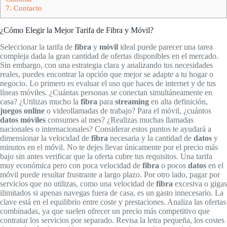
7.
Contacto
¿Cómo Elegir la Mejor Tarifa de Fibra y Móvil?
Seleccionar la tarifa de
fibra
y
móvil
ideal puede parecer una tarea
compleja dada la gran cantidad de ofertas disponibles en el mercado.
Sin embargo, con una estrategia clara y analizando tus necesidades
reales, puedes encontrar la opción que mejor se adapte a tu hogar o
negocio. Lo primero es evaluar el uso que haces de internet y de tus
líneas móviles. ¿Cuántas personas se conectan simultáneamente en
casa? ¿Utilizas mucho la
fibra
para
streaming
en alta definición,
juegos online
o videollamadas de trabajo? Para el móvil, ¿cuántos
datos móviles
consumes al mes? ¿Realizas muchas llamadas
nacionales o internacionales? Considerar estos puntos te ayudará a
dimensionar la velocidad de
fibra
necesaria y la cantidad de
datos
y
minutos en el móvil. No te dejes llevar únicamente por el precio más
bajo sin antes verificar que la oferta cubre tus requisitos. Una tarifa
muy económica pero con poca velocidad de
fibra
o pocos
datos
en el
móvil puede resultar frustrante a largo plazo. Por otro lado, pagar por
servicios que no utilizas, como una velocidad de
fibra
excesiva o gigas
ilimitados si apenas navegas fuera de casa, es un gasto innecesario. La
clave está en el equilibrio entre coste y prestaciones. Analiza las ofertas
combinadas, ya que suelen ofrecer un precio más competitivo que
contratar los servicios por separado. Revisa la letra pequeña, los costes