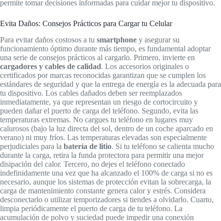
permite tomar decisiones informadas para cuidar mejor tu dispositivo.
Evita Daños: Consejos Prácticos para Cargar tu Celular
Para evitar daños costosos a tu
smartphone
y asegurar su
funcionamiento óptimo durante más tiempo, es fundamental adoptar
una serie de consejos prácticos al cargarlo. Primero, invierte en
cargadores y cables de calidad
. Los accesorios originales o
certificados por marcas reconocidas garantizan que se cumplen los
estándares de seguridad y que la entrega de energía es la adecuada para
tu dispositivo. Los cables dañados deben ser reemplazados
inmediatamente, ya que representan un riesgo de cortocircuito y
pueden dañar el puerto de carga del teléfono. Segundo, evita las
temperaturas extremas. No cargues tu teléfono en lugares muy
calurosos (bajo la luz directa del sol, dentro de un coche aparcado en
verano) ni muy fríos. Las temperaturas elevadas son especialmente
perjudiciales para la
batería de litio
. Si tu teléfono se calienta mucho
durante la carga, retira la funda protectora para permitir una mejor
disipación del calor. Tercero, no dejes el teléfono conectado
indefinidamente una vez que ha alcanzado el 100% de carga si no es
necesario, aunque los sistemas de protección evitan la sobrecarga, la
carga de mantenimiento constante genera calor y estrés. Considera
desconectarlo o utilizar temporizadores si tiendes a olvidarlo. Cuarto,
limpia periódicamente el puerto de carga de tu teléfono. La
acumulación de polvo y suciedad puede impedir una conexión