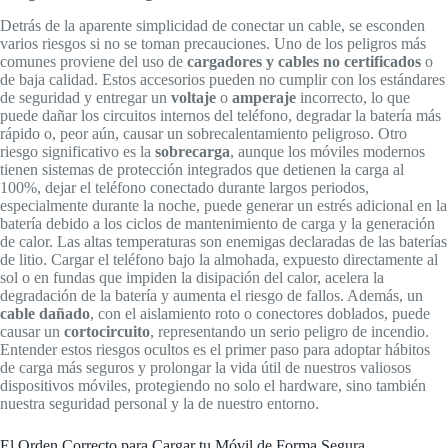
Detrás de la aparente simplicidad de conectar un cable, se esconden
varios riesgos si no se toman precauciones. Uno de los peligros más
comunes proviene del uso de
cargadores y cables no certificados
o
de baja calidad. Estos accesorios pueden no cumplir con los estándares
de seguridad y entregar un
voltaje
o
amperaje
incorrecto, lo que
puede dañar los circuitos internos del teléfono, degradar la batería más
rápido o, peor aún, causar un sobrecalentamiento peligroso. Otro
riesgo significativo es la
sobrecarga
, aunque los móviles modernos
tienen sistemas de protección integrados que detienen la carga al
100%, dejar el teléfono conectado durante largos periodos,
especialmente durante la noche, puede generar un estrés adicional en la
batería debido a los ciclos de mantenimiento de carga y la generación
de calor. Las altas temperaturas son enemigas declaradas de las baterías
de litio. Cargar el teléfono bajo la almohada, expuesto directamente al
sol o en fundas que impiden la disipación del calor, acelera la
degradación de la batería y aumenta el riesgo de fallos. Además, un
cable dañado
, con el aislamiento roto o conectores doblados, puede
causar un
cortocircuito
, representando un serio peligro de incendio.
Entender estos riesgos ocultos es el primer paso para adoptar hábitos
de carga más seguros y prolongar la vida útil de nuestros valiosos
dispositivos móviles, protegiendo no solo el hardware, sino también
nuestra seguridad personal y la de nuestro entorno.
El Orden Correcto para Cargar tu Móvil de Forma Segura