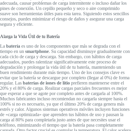
adecuada, causar problemas de carga intermitente o incluso dañar los
pines de conexión. Un cepillo pequeño y seco o aire comprimido
suave son herramientas útiles para esta tarea. Siguiendo estos sencillos
consejos, puedes minimizar el riesgo de daños y asegurar una carga
segura y eficiente.
Alarga la Vida Útil de tu Batería
La
batería
es uno de los componentes que más se degrada con el
tiempo en un
smartphone
. Su capacidad disminuye gradualmente con
cada ciclo de carga y descarga. Sin embargo, con hábitos de carga
adecuados, puedes ralentizar significativamente este proceso de
degradación y prolongar la vida útil de tu batería, manteniendo un
buen rendimiento durante más tiempo. Uno de los consejos clave es
evitar que la batería se descargue por completo (llegar al 0%) de forma
regular. Las
baterías de iones de litio
prefieren mantenerse entre el
20% y el 80% de carga. Realizar cargas parciales frecuentes es mejor
que esperar a que se agote por completo antes de cargarla al 100%.
Muchos fabricantes incluso recomiendan no cargarla siempre hasta el
100% si no es necesario, ya que el último 20% de carga genera más
estrés y calor. Algunos sistemas operativos móviles incluyen funciones
de «carga optimizada» que aprenden tus hábitos de uso y pausan la
carga al 80% para completarla justo antes de que necesites usar el
teléfono, minimizando el tiempo que la batería pasa completamente
cargada. Otro factor crucial es controlar la temperatura. El calor acelera