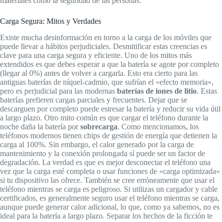
materiales como la seguridad de las personas.
Carga Segura: Mitos y Verdades
Existe mucha desinformación en torno a la carga de los móviles que
puede llevar a hábitos perjudiciales. Desmitificar estas creencias es
clave para una carga segura y eficiente. Uno de los mitos más
extendidos es que debes esperar a que la batería se agote por completo
(llegar al 0%) antes de volver a cargarla. Esto era cierto para las
antiguas baterías de níquel-cadmio, que sufrían el «efecto memoria»,
pero es perjudicial para las modernas
baterías de iones de litio
. Estas
baterías prefieren cargas parciales y frecuentes. Dejar que se
descarguen por completo puede estresar la batería y reducir su vida útil
a largo plazo. Otro mito común es que cargar el teléfono durante la
noche daña la batería por
sobrecarga
. Como mencionamos, los
teléfonos modernos tienen chips de gestión de energía que detienen la
carga al 100%. Sin embargo, el calor generado por la carga de
mantenimiento y la conexión prolongada sí puede ser un factor de
degradación. La verdad es que es mejor desconectar el teléfono una
vez que la carga esté completa o usar funciones de «carga optimizada»
si tu dispositivo las ofrece. También se cree erróneamente que usar el
teléfono mientras se carga es peligroso. Si utilizas un cargador y cable
certificados, es generalmente seguro usar el teléfono mientras se carga,
aunque puede generar calor adicional, lo que, como ya sabemos, no es
ideal para la batería a largo plazo. Separar los hechos de la ficción te