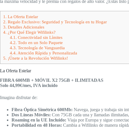
la máxima velocidad y te premia con regalos de alto valor. ¿Estás listo 
1.
La Oferta Estelar
2.
Regalo Exclusivo: Seguridad y Tecnología en tu Hogar
3.
Detalles Adicionales
4.
¿Por Qué Elegir Wifilinks?
4.1.
Conectividad sin Límites
4.2.
Todo en un Solo Paquete
4.3.
Tecnología de Vanguardia
4.4.
Atención Rápida y Personalizada
5.
¡Únete a la Revolución Wifilinks!
La Oferta Estelar
FIBRA 600MB + MÓVIL X2 75GB + ILIMITADAS
Solo 44,99€/mes, IVA incluido
Imagina disfrutar de:
Fibra Óptica Simétrica 600Mb:
Navega, juega y trabaja sin int
Dos Líneas Móviles:
Con 75GB cada una y llamadas ilimitadas, m
Roaming en la UE Incluido:
Viaja por Europa y sigue conecta
Portabilidad en 48 Horas:
Cambia a Wifilinks de manera rápida