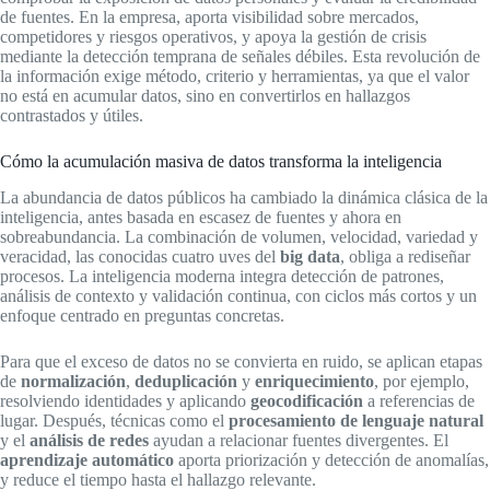
de fuentes. En la empresa, aporta visibilidad sobre mercados,
competidores y riesgos operativos, y apoya la gestión de crisis
mediante la detección temprana de señales débiles. Esta revolución de
la información exige método, criterio y herramientas, ya que el valor
no está en acumular datos, sino en convertirlos en hallazgos
contrastados y útiles.
Cómo la acumulación masiva de datos transforma la inteligencia
La abundancia de datos públicos ha cambiado la dinámica clásica de la
inteligencia, antes basada en escasez de fuentes y ahora en
sobreabundancia. La combinación de volumen, velocidad, variedad y
veracidad, las conocidas cuatro uves del
big data
, obliga a rediseñar
procesos. La inteligencia moderna integra detección de patrones,
análisis de contexto y validación continua, con ciclos más cortos y un
enfoque centrado en preguntas concretas.
Para que el exceso de datos no se convierta en ruido, se aplican etapas
de
normalización
,
deduplicación
y
enriquecimiento
, por ejemplo,
resolviendo identidades y aplicando
geocodificación
a referencias de
lugar. Después, técnicas como el
procesamiento de lenguaje natural
y el
análisis de redes
ayudan a relacionar fuentes divergentes. El
aprendizaje automático
aporta priorización y detección de anomalías,
y reduce el tiempo hasta el hallazgo relevante.