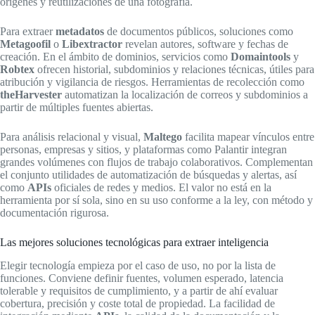
orígenes y reutilizaciones de una fotografía.
Para extraer
metadatos
de documentos públicos, soluciones como
Metagoofil
o
Libextractor
revelan autores, software y fechas de
creación. En el ámbito de dominios, servicios como
Domaintools
y
Robtex
ofrecen historial, subdominios y relaciones técnicas, útiles para
atribución y vigilancia de riesgos. Herramientas de recolección como
theHarvester
automatizan la localización de correos y subdominios a
partir de múltiples fuentes abiertas.
Para análisis relacional y visual,
Maltego
facilita mapear vínculos entre
personas, empresas y sitios, y plataformas como Palantir integran
grandes volúmenes con flujos de trabajo colaborativos. Complementan
el conjunto utilidades de automatización de búsquedas y alertas, así
como
APIs
oficiales de redes y medios. El valor no está en la
herramienta por sí sola, sino en su uso conforme a la ley, con método y
documentación rigurosa.
Las mejores soluciones tecnológicas para extraer inteligencia
Elegir tecnología empieza por el caso de uso, no por la lista de
funciones. Conviene definir fuentes, volumen esperado, latencia
tolerable y requisitos de cumplimiento, y a partir de ahí evaluar
cobertura, precisión y coste total de propiedad. La facilidad de