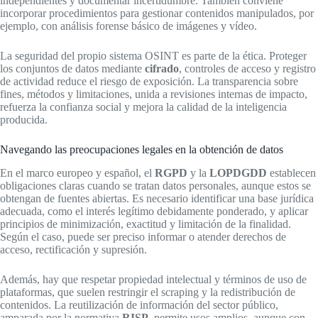
independientes y documentar incertidumbre. También conviene
incorporar procedimientos para gestionar contenidos manipulados, por
ejemplo, con análisis forense básico de imágenes y vídeo.
La seguridad del propio sistema OSINT es parte de la ética. Proteger
los conjuntos de datos mediante
cifrado
, controles de acceso y registro
de actividad reduce el riesgo de exposición. La transparencia sobre
fines, métodos y limitaciones, unida a revisiones internas de impacto,
refuerza la confianza social y mejora la calidad de la inteligencia
producida.
Navegando las preocupaciones legales en la obtención de datos
En el marco europeo y español, el
RGPD
y la
LOPDGDD
establecen
obligaciones claras cuando se tratan datos personales, aunque estos se
obtengan de fuentes abiertas. Es necesario identificar una base jurídica
adecuada, como el interés legítimo debidamente ponderado, y aplicar
principios de minimización, exactitud y limitación de la finalidad.
Según el caso, puede ser preciso informar o atender derechos de
acceso, rectificación y supresión.
Además, hay que respetar propiedad intelectual y términos de uso de
plataformas, que suelen restringir el scraping y la redistribución de
contenidos. La reutilización de información del sector público,
amparada por la normativa
RISP
, permite usos amplios, aunque con