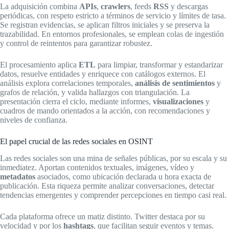
La adquisición combina
APIs
,
crawlers
, feeds
RSS
y descargas
periódicas, con respeto estricto a términos de servicio y límites de tasa.
Se registran evidencias, se aplican filtros iniciales y se preserva la
trazabilidad. En entornos profesionales, se emplean colas de ingestión
y control de reintentos para garantizar robustez.
El procesamiento aplica
ETL
para limpiar, transformar y estandarizar
datos, resuelve entidades y enriquece con catálogos externos. El
análisis explora correlaciones temporales,
análisis de sentimientos
y
grafos de relación, y valida hallazgos con triangulación. La
presentación cierra el ciclo, mediante informes,
visualizaciones
y
cuadros de mando orientados a la acción, con recomendaciones y
niveles de confianza.
El papel crucial de las redes sociales en OSINT
Las redes sociales son una mina de señales públicas, por su escala y su
inmediatez. Aportan contenidos textuales, imágenes, vídeo y
metadatos
asociados, como ubicación declarada u hora exacta de
publicación. Esta riqueza permite analizar conversaciones, detectar
tendencias emergentes y comprender percepciones en tiempo casi real.
Cada plataforma ofrece un matiz distinto. Twitter destaca por su
velocidad y por los
hashtags
, que facilitan seguir eventos y temas.