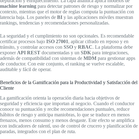
depuración y enriquecimiento. La capa analítica aplica modelos de
machine learning
para detectar patrones de riesgo y normalizar por
contexto, mientras que el motor de reglas computa la puntuación con
latencia baja. Los paneles de
BI
y las aplicaciones móviles muestran
rankings, tendencias y recomendaciones personalizadas.
La seguridad y el cumplimiento no son opcionales. Es recomendable
certificar procesos bajo
ISO 27001
, aplicar cifrado en reposo y en
tránsito, y controlar accesos con
SSO
y
RBAC
. La plataforma debe
exponer
API REST
documentadas y un
SDK
para integraciones,
además de compatibilidad con sistemas de
MDM
para gestionar apps
de conductor. Con este conjunto, el ranking se vuelve escalable,
auditable y fácil de operar.
Beneficios de la Gamificación para la Productividad y Satisfacción del
Cliente
La gamificación orienta la operación diaria hacia objetivos de
seguridad y eficiencia que importan al negocio. Cuando el conductor
conoce su puntuación y recibe recomendaciones puntuales, reduce
hábitos de riesgo y anticipa maniobras, lo que se traduce en menos
frenazos, menos consumo y menos desgaste. Este efecto se amplifica
con indicadores de ralentí, uso de control de crucero y planificación de
paradas, integrados con el plan de ruta.