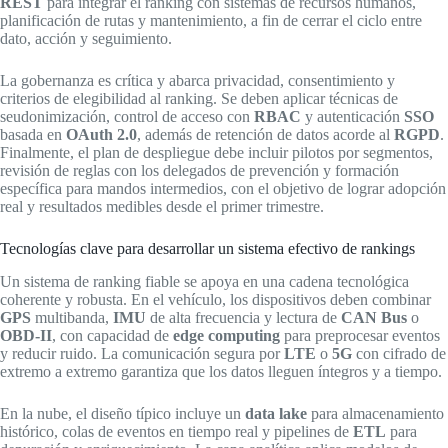
REST
para integrar el ranking con sistemas de recursos humanos,
planificación de rutas y mantenimiento, a fin de cerrar el ciclo entre
dato, acción y seguimiento.
La gobernanza es crítica y abarca privacidad, consentimiento y
criterios de elegibilidad al ranking. Se deben aplicar técnicas de
seudonimización, control de acceso con
RBAC
y autenticación
SSO
basada en
OAuth 2.0
, además de retención de datos acorde al
RGPD
.
Finalmente, el plan de despliegue debe incluir pilotos por segmentos,
revisión de reglas con los delegados de prevención y formación
específica para mandos intermedios, con el objetivo de lograr adopción
real y resultados medibles desde el primer trimestre.
Tecnologías clave para desarrollar un sistema efectivo de rankings
Un sistema de ranking fiable se apoya en una cadena tecnológica
coherente y robusta. En el vehículo, los dispositivos deben combinar
GPS
multibanda,
IMU
de alta frecuencia y lectura de
CAN Bus
o
OBD‑II
, con capacidad de
edge computing
para preprocesar eventos
y reducir ruido. La comunicación segura por
LTE
o
5G
con cifrado de
extremo a extremo garantiza que los datos lleguen íntegros y a tiempo.
En la nube, el diseño típico incluye un
data lake
para almacenamiento
histórico, colas de eventos en tiempo real y pipelines de
ETL
para