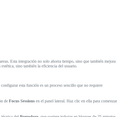
 tareas. Esta integración no solo ahorra tiempo, sino que también mejora
tética, sino también la eficiencia del usuario.
configurar esta función es un proceso sencillo que no requiere
ión de
Focus Sessions
en el panel lateral. Haz clic en ella para comenzar
a técnica del
Pomodoro
, que sugiere trabajar en bloques de 25 minutos