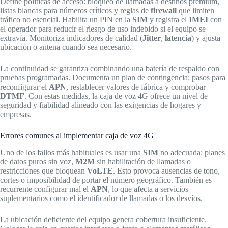
Define políticas de acceso: bloqueo de llamadas a destinos premium,
listas blancas para números críticos y reglas de
firewall
que limiten
tráfico no esencial. Habilita un PIN en la
SIM
y registra el
IMEI
con
el operador para reducir el riesgo de uso indebido si el equipo se
extravía. Monitoriza indicadores de calidad (
Jitter
,
latencia
) y ajusta
ubicación o antena cuando sea necesario.
La continuidad se garantiza combinando una batería de respaldo con
pruebas programadas. Documenta un plan de contingencia: pasos para
reconfigurar el
APN
, restablecer valores de fábrica y comprobar
DTMF
. Con estas medidas, la caja de voz 4G ofrece un nivel de
seguridad y fiabilidad alineado con las exigencias de hogares y
empresas.
Errores comunes al implementar caja de voz 4G
Uno de los fallos más habituales es usar una
SIM
no adecuada: planes
de datos puros sin voz,
M2M
sin habilitación de llamadas o
restricciones que bloquean
VoLTE
. Esto provoca ausencias de tono,
cortes o imposibilidad de portar el número geográfico. También es
recurrente configurar mal el
APN
, lo que afecta a servicios
suplementarios como el identificador de llamadas o los desvíos.
La ubicación deficiente del equipo genera cobertura insuficiente.