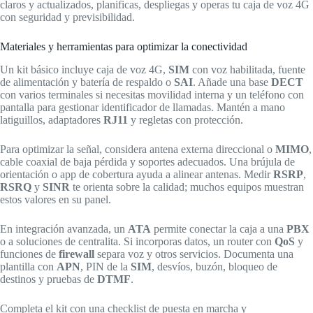
claros y actualizados, planificas, despliegas y operas tu caja de voz 4G
con seguridad y previsibilidad.
Materiales y herramientas para optimizar la conectividad
Un kit básico incluye caja de voz 4G,
SIM
con voz habilitada, fuente
de alimentación y batería de respaldo o
SAI
. Añade una base
DECT
con varios terminales si necesitas movilidad interna y un teléfono con
pantalla para gestionar identificador de llamadas. Mantén a mano
latiguillos, adaptadores
RJ11
y regletas con protección.
Para optimizar la señal, considera antena externa direccional o
MIMO
,
cable coaxial de baja pérdida y soportes adecuados. Una brújula de
orientación o app de cobertura ayuda a alinear antenas. Medir
RSRP
,
RSRQ
y
SINR
te orienta sobre la calidad; muchos equipos muestran
estos valores en su panel.
En integración avanzada, un
ATA
permite conectar la caja a una
PBX
o a soluciones de centralita. Si incorporas datos, un router con
QoS
y
funciones de
firewall
separa voz y otros servicios. Documenta una
plantilla con
APN
, PIN de la
SIM
, desvíos, buzón, bloqueo de
destinos y pruebas de
DTMF
.
Completa el kit con una checklist de puesta en marcha y