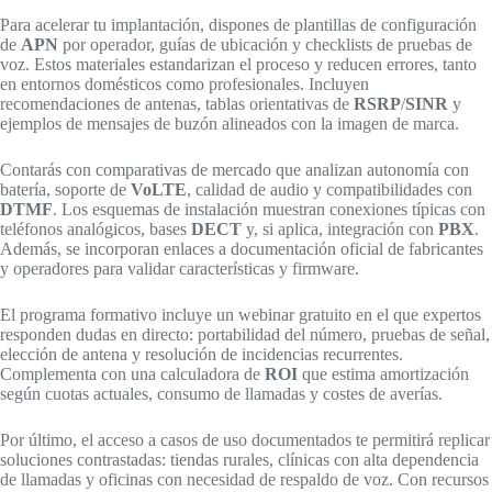
Para acelerar tu implantación, dispones de plantillas de configuración
de
APN
por operador, guías de ubicación y checklists de pruebas de
voz. Estos materiales estandarizan el proceso y reducen errores, tanto
en entornos domésticos como profesionales. Incluyen
recomendaciones de antenas, tablas orientativas de
RSRP
/
SINR
y
ejemplos de mensajes de buzón alineados con la imagen de marca.
Contarás con comparativas de mercado que analizan autonomía con
batería, soporte de
VoLTE
, calidad de audio y compatibilidades con
DTMF
. Los esquemas de instalación muestran conexiones típicas con
teléfonos analógicos, bases
DECT
y, si aplica, integración con
PBX
.
Además, se incorporan enlaces a documentación oficial de fabricantes
y operadores para validar características y firmware.
El programa formativo incluye un webinar gratuito en el que expertos
responden dudas en directo: portabilidad del número, pruebas de señal,
elección de antena y resolución de incidencias recurrentes.
Complementa con una calculadora de
ROI
que estima amortización
según cuotas actuales, consumo de llamadas y costes de averías.
Por último, el acceso a casos de uso documentados te permitirá replicar
soluciones contrastadas: tiendas rurales, clínicas con alta dependencia
de llamadas y oficinas con necesidad de respaldo de voz. Con recursos