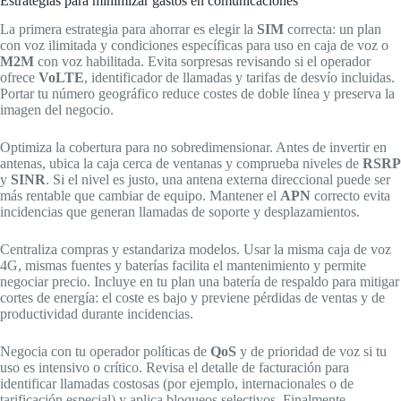
Estrategias para minimizar gastos en comunicaciones
La primera estrategia para ahorrar es elegir la
SIM
correcta: un plan
con voz ilimitada y condiciones específicas para uso en caja de voz o
M2M
con voz habilitada. Evita sorpresas revisando si el operador
ofrece
VoLTE
, identificador de llamadas y tarifas de desvío incluidas.
Portar tu número geográfico reduce costes de doble línea y preserva la
imagen del negocio.
Optimiza la cobertura para no sobredimensionar. Antes de invertir en
antenas, ubica la caja cerca de ventanas y comprueba niveles de
RSRP
y
SINR
. Si el nivel es justo, una antena externa direccional puede ser
más rentable que cambiar de equipo. Mantener el
APN
correcto evita
incidencias que generan llamadas de soporte y desplazamientos.
Centraliza compras y estandariza modelos. Usar la misma caja de voz
4G, mismas fuentes y baterías facilita el mantenimiento y permite
negociar precio. Incluye en tu plan una batería de respaldo para mitigar
cortes de energía: el coste es bajo y previene pérdidas de ventas y de
productividad durante incidencias.
Negocia con tu operador políticas de
QoS
y de prioridad de voz si tu
uso es intensivo o crítico. Revisa el detalle de facturación para
identificar llamadas costosas (por ejemplo, internacionales o de
tarificación especial) y aplica bloqueos selectivos. Finalmente,