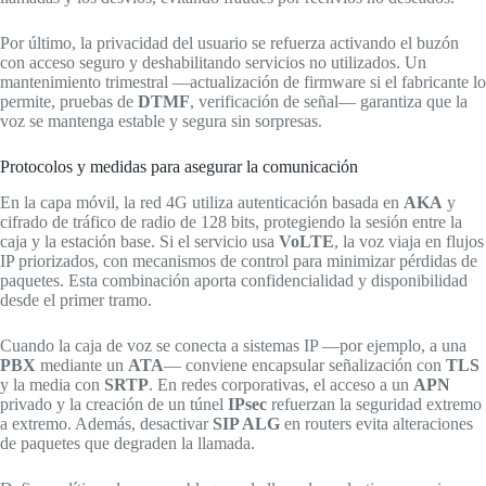
Por último, la privacidad del usuario se refuerza activando el buzón
con acceso seguro y deshabilitando servicios no utilizados. Un
mantenimiento trimestral —actualización de firmware si el fabricante lo
permite, pruebas de
DTMF
, verificación de señal— garantiza que la
voz se mantenga estable y segura sin sorpresas.
Protocolos y medidas para asegurar la comunicación
En la capa móvil, la red 4G utiliza autenticación basada en
AKA
y
cifrado de tráfico de radio de 128 bits, protegiendo la sesión entre la
caja y la estación base. Si el servicio usa
VoLTE
, la voz viaja en flujos
IP priorizados, con mecanismos de control para minimizar pérdidas de
paquetes. Esta combinación aporta confidencialidad y disponibilidad
desde el primer tramo.
Cuando la caja de voz se conecta a sistemas IP —por ejemplo, a una
PBX
mediante un
ATA
— conviene encapsular señalización con
TLS
y la media con
SRTP
. En redes corporativas, el acceso a un
APN
privado y la creación de un túnel
IPsec
refuerzan la seguridad extremo
a extremo. Además, desactivar
SIP ALG
en routers evita alteraciones
de paquetes que degraden la llamada.