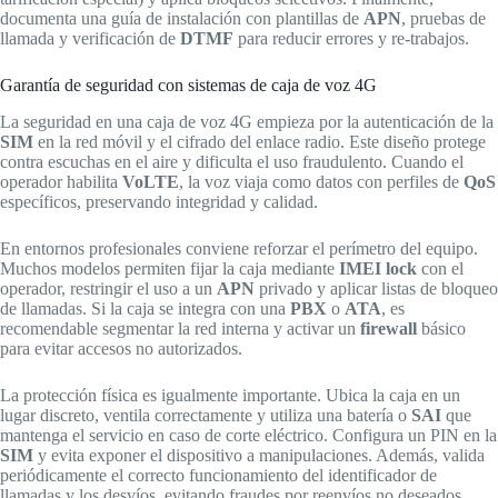
documenta una guía de instalación con plantillas de
APN
, pruebas de
llamada y verificación de
DTMF
para reducir errores y re-trabajos.
Garantía de seguridad con sistemas de caja de voz 4G
La seguridad en una caja de voz 4G empieza por la autenticación de la
SIM
en la red móvil y el cifrado del enlace radio. Este diseño protege
contra escuchas en el aire y dificulta el uso fraudulento. Cuando el
operador habilita
VoLTE
, la voz viaja como datos con perfiles de
QoS
específicos, preservando integridad y calidad.
En entornos profesionales conviene reforzar el perímetro del equipo.
Muchos modelos permiten fijar la caja mediante
IMEI lock
con el
operador, restringir el uso a un
APN
privado y aplicar listas de bloqueo
de llamadas. Si la caja se integra con una
PBX
o
ATA
, es
recomendable segmentar la red interna y activar un
firewall
básico
para evitar accesos no autorizados.
La protección física es igualmente importante. Ubica la caja en un
lugar discreto, ventila correctamente y utiliza una batería o
SAI
que
mantenga el servicio en caso de corte eléctrico. Configura un PIN en la
SIM
y evita exponer el dispositivo a manipulaciones. Además, valida
periódicamente el correcto funcionamiento del identificador de
llamadas y los desvíos, evitando fraudes por reenvíos no deseados.