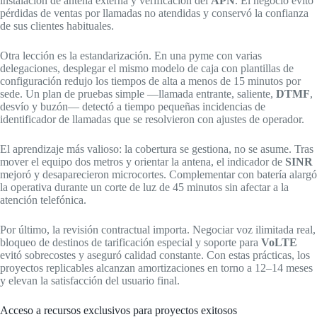
instalación de antena externa y verificación del
APN
. El negocio evitó
pérdidas de ventas por llamadas no atendidas y conservó la confianza
de sus clientes habituales.
Otra lección es la estandarización. En una pyme con varias
delegaciones, desplegar el mismo modelo de caja con plantillas de
configuración redujo los tiempos de alta a menos de 15 minutos por
sede. Un plan de pruebas simple —llamada entrante, saliente,
DTMF
,
desvío y buzón— detectó a tiempo pequeñas incidencias de
identificador de llamadas que se resolvieron con ajustes de operador.
El aprendizaje más valioso: la cobertura se gestiona, no se asume. Tras
mover el equipo dos metros y orientar la antena, el indicador de
SINR
mejoró y desaparecieron microcortes. Complementar con batería alargó
la operativa durante un corte de luz de 45 minutos sin afectar a la
atención telefónica.
Por último, la revisión contractual importa. Negociar voz ilimitada real,
bloqueo de destinos de tarificación especial y soporte para
VoLTE
evitó sobrecostes y aseguró calidad constante. Con estas prácticas, los
proyectos replicables alcanzan amortizaciones en torno a 12–14 meses
y elevan la satisfacción del usuario final.
Acceso a recursos exclusivos para proyectos exitosos