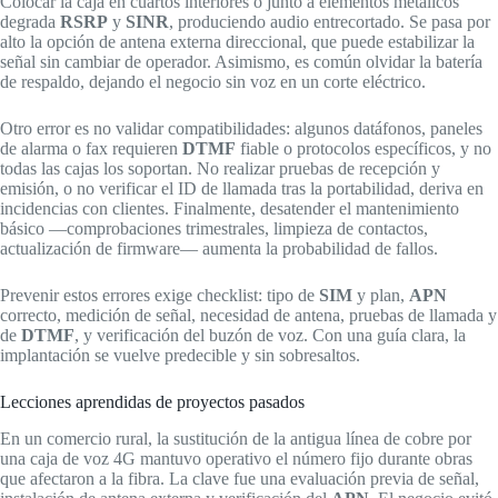
Colocar la caja en cuartos interiores o junto a elementos metálicos
degrada
RSRP
y
SINR
, produciendo audio entrecortado. Se pasa por
alto la opción de antena externa direccional, que puede estabilizar la
señal sin cambiar de operador. Asimismo, es común olvidar la batería
de respaldo, dejando el negocio sin voz en un corte eléctrico.
Otro error es no validar compatibilidades: algunos datáfonos, paneles
de alarma o fax requieren
DTMF
fiable o protocolos específicos, y no
todas las cajas los soportan. No realizar pruebas de recepción y
emisión, o no verificar el ID de llamada tras la portabilidad, deriva en
incidencias con clientes. Finalmente, desatender el mantenimiento
básico —comprobaciones trimestrales, limpieza de contactos,
actualización de firmware— aumenta la probabilidad de fallos.
Prevenir estos errores exige checklist: tipo de
SIM
y plan,
APN
correcto, medición de señal, necesidad de antena, pruebas de llamada y
de
DTMF
, y verificación del buzón de voz. Con una guía clara, la
implantación se vuelve predecible y sin sobresaltos.
Lecciones aprendidas de proyectos pasados
En un comercio rural, la sustitución de la antigua línea de cobre por
una caja de voz 4G mantuvo operativo el número fijo durante obras
que afectaron a la fibra. La clave fue una evaluación previa de señal,