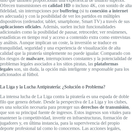
sino que también proporcionan una experiencia de usuario superior.
Ofrecen transmisiones en
calidad HD
o incluso 4K, con sonido de alta
fidelidad, sin interrupciones por
buffering
(si tu
conexión a internet
es adecuada) y con la posibilidad de ver los partidos en múltiples
dispositivos (ordenador, tablet, smartphone, Smart TV) a través de sus
aplicaciones oficiales
. Además, suelen incluir funcionalidades
adicionales como la posibilidad de pausar, retroceder, ver resúmenes,
estadísticas en tiempo real y acceso a contenido extra como entrevistas
y análisis. Aunque implican un coste, la inversión se traduce en
tranquilidad, seguridad y una experiencia de visualización de alta
calidad que la piratería simplemente no puede igualar. Comparado con
los riesgos de
malware
, interrupciones constantes y la potencialidad de
problemas legales asociados a los sitios piratas, las
plataformas
legales
son, sin duda, la opción más inteligente y responsable para los
aficionados al fútbol.
La Liga y la Lucha Antipiratería: ¿Solución o Problema?
La intensa lucha de La Liga contra la piratería es una espada de doble
filo que genera debate. Desde la perspectiva de La Liga y los clubes,
es una solución necesaria para proteger sus
derechos de transmisión
,
que son su principal fuente de ingresos. Estos ingresos son vitales para
mantener la competitividad, invertir en infraestructuras, formación de
jugadores y, en última instancia, para la supervivencia del propio
deporte profesional tal como lo conocemos. Las acciones legales,