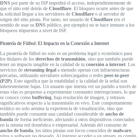
DNS
por parte de su ISP impedirá el acceso, independientemente de
que el sitio esté detrás de
Cloudflare
. El bloqueo ocurre antes de que
la solicitud llegue a los servidores de
Cloudflare
o al servidor de
origen del sitio pirata. Por tanto, ser usuario de
Cloudflare
(en el
sentido de usar su
DNS
público, por ejemplo) no te hace inmune a los
bloqueos impuestos a nivel de ISP.
Piratería de Fútbol: El Impacto en la Conexión a Internet
La piratería de fútbol no solo es un problema legal y económico para
los titulares de los
derechos de transmisión
, sino que también puede
tener un impacto tangible en la calidad de tu
conexión a internet
. Los
servicios de
streaming ilegal
a menudo operan con infraestructuras
precarias, utilizando servidores sobrecargados o redes
peer-to-peer
(P2P)
. Esto significa que la estabilidad y la calidad de la señal son
inherentemente bajas. Un usuario que intenta ver un partido a través de
estas vías es propenso a experimentar constantes interrupciones, lo que
se conoce como
buffering
, baja resolución de imagen, y retrasos
significativos respecto a la transmisión en vivo. Este comportamiento
errático no solo arruina la experiencia de visualización, sino que
también puede consumir una cantidad considerable de
ancho de
banda
de forma ineficiente, afectando a otros dispositivos conectados
en la misma red doméstica o empresarial. Además del consumo de
ancho de banda
, los sitios piratas son focos conocidos de
malware
,
virus y software no deseado. Al intentar acceder a un stream, es común