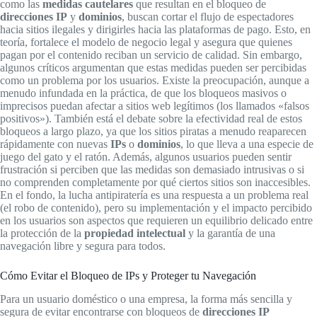
como las
medidas cautelares
que resultan en el bloqueo de
direcciones IP
y
dominios
, buscan cortar el flujo de espectadores
hacia sitios ilegales y dirigirles hacia las plataformas de pago. Esto, en
teoría, fortalece el modelo de negocio legal y asegura que quienes
pagan por el contenido reciban un servicio de calidad. Sin embargo,
algunos críticos argumentan que estas medidas pueden ser percibidas
como un problema por los usuarios. Existe la preocupación, aunque a
menudo infundada en la práctica, de que los bloqueos masivos o
imprecisos puedan afectar a sitios web legítimos (los llamados «falsos
positivos»). También está el debate sobre la efectividad real de estos
bloqueos a largo plazo, ya que los sitios piratas a menudo reaparecen
rápidamente con nuevas
IPs
o
dominios
, lo que lleva a una especie de
juego del gato y el ratón. Además, algunos usuarios pueden sentir
frustración si perciben que las medidas son demasiado intrusivas o si
no comprenden completamente por qué ciertos sitios son inaccesibles.
En el fondo, la lucha antipiratería es una respuesta a un problema real
(el robo de contenido), pero su implementación y el impacto percibido
en los usuarios son aspectos que requieren un equilibrio delicado entre
la protección de la
propiedad intelectual
y la garantía de una
navegación libre y segura para todos.
Cómo Evitar el Bloqueo de IPs y Proteger tu Navegación
Para un usuario doméstico o una empresa, la forma más sencilla y
segura de evitar encontrarse con bloqueos de
direcciones IP