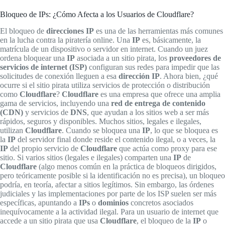
Bloqueo de IPs: ¿Cómo Afecta a los Usuarios de Cloudflare?
El bloqueo de
direcciones IP
es una de las herramientas más comunes
en la lucha contra la piratería online. Una
IP
es, básicamente, la
matrícula de un dispositivo o servidor en internet. Cuando un juez
ordena bloquear una
IP
asociada a un sitio pirata, los
proveedores de
servicios de internet (ISP)
configuran sus redes para impedir que las
solicitudes de conexión lleguen a esa
dirección IP
. Ahora bien, ¿qué
ocurre si el sitio pirata utiliza servicios de protección o distribución
como
Cloudflare
?
Cloudflare
es una empresa que ofrece una amplia
gama de servicios, incluyendo una
red de entrega de contenido
(CDN)
y servicios de
DNS
, que ayudan a los sitios web a ser más
rápidos, seguros y disponibles. Muchos sitios, legales e ilegales,
utilizan
Cloudflare
. Cuando se bloquea una
IP
, lo que se bloquea es
la
IP
del servidor final donde reside el contenido ilegal, o a veces, la
IP
del propio servicio de
Cloudflare
que actúa como proxy para ese
sitio. Si varios sitios (legales e ilegales) comparten una
IP
de
Cloudflare
(algo menos común en la práctica de bloqueos dirigidos,
pero teóricamente posible si la identificación no es precisa), un bloqueo
podría, en teoría, afectar a sitios legítimos. Sin embargo, las órdenes
judiciales y las implementaciones por parte de los ISP suelen ser más
específicas, apuntando a
IPs
o
dominios
concretos asociados
inequívocamente a la actividad ilegal. Para un usuario de internet que
accede a un sitio pirata que usa
Cloudflare
, el bloqueo de la
IP
o