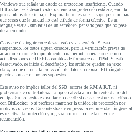
Windows que señala un estado de protección insuficiente. Cuando
BitLocker
está desactivado, o cuando su protección está suspendida
por cambios de sistema, el Explorador muestra esta superposición para
que sepas que la unidad no está cifrada de forma efectiva. Es un
lenguaje visual, similar al de un semáforo, pensado para que no pase
desapercibido.
Conviene distinguir entre desactivado y suspendido. Si está
suspendido, los datos siguen cifrados, pero la verificación previa de
arranque se omite temporalmente para permitir operaciones como
actualizaciones de
UEFI
o cambios de firmware del
TPM
. Si está
desactivado, se inicia el descifrado y los archivos quedan en texto
claro, lo que elimina la protección de datos en reposo. El triángulo
puede aparecer en ambos supuestos.
Este aviso no implica fallos del
SSD
, errores de
S.M.A.R.T.
ni
problemas de controladora. Tampoco afecta al rendimiento diario del
equipo. Su propósito es ayudarte a decidir si deseas restaurar el cifrado
con
BitLocker
, o si prefieres mantener la unidad sin protección por
motivos concretos. En contextos de empresa, la recomendación general
es reactivar la protección y registrar correctamente la clave de
recuperación.
Razones por las que BitLocker puede desactivarse