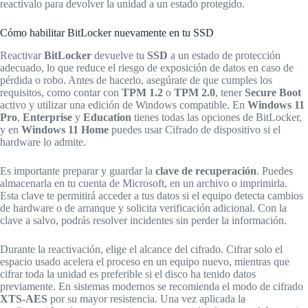
reactívalo para devolver la unidad a un estado protegido.
Cómo habilitar BitLocker nuevamente en tu SSD
Reactivar
BitLocker
devuelve tu
SSD
a un estado de protección
adecuado, lo que reduce el riesgo de exposición de datos en caso de
pérdida o robo. Antes de hacerlo, asegúrate de que cumples los
requisitos, como contar con
TPM 1.2
o
TPM 2.0
, tener
Secure Boot
activo y utilizar una edición de Windows compatible. En
Windows 11
Pro
,
Enterprise
y
Education
tienes todas las opciones de BitLocker,
y en
Windows 11 Home
puedes usar Cifrado de dispositivo si el
hardware lo admite.
Es importante preparar y guardar la
clave de recuperación
. Puedes
almacenarla en tu cuenta de Microsoft, en un archivo o imprimirla.
Esta clave te permitirá acceder a tus datos si el equipo detecta cambios
de hardware o de arranque y solicita verificación adicional. Con la
clave a salvo, podrás resolver incidentes sin perder la información.
Durante la reactivación, elige el alcance del cifrado. Cifrar solo el
espacio usado acelera el proceso en un equipo nuevo, mientras que
cifrar toda la unidad es preferible si el disco ha tenido datos
previamente. En sistemas modernos se recomienda el modo de cifrado
XTS-AES
por su mayor resistencia. Una vez aplicada la