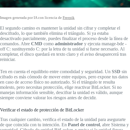
Imagen generada por IA con licencia de
Freepik
El segundo camino es mantener la unidad sin cifrar y completar el
descifrado, lo que también elimina el triángulo. Si ya estaba
desactivado parcialmente, puedes finalizar el proceso desde la línea de
comandos. Abre
CMD
como
administrador
y ejecuta manage-bde -
off C: sustituyendo C: por la letra de tu unidad si fuese necesario. Al
completar, el disco quedará en texto claro y el aviso desaparecerá tras
reiniciar.
Ten en cuenta el equilibrio entre comodidad y seguridad. Un
SSD
sin
cifrado es más cómodo de mover entre equipos, pero expone tus datos
en caso de acceso físico no autorizado. Si el triángulo te resulta
molesto, pero necesitas protección, elige reactivar BitLocker. Si no
manejas información sensible, descifrar la unidad es válido, aunque
siempre conviene valorar los riesgos antes de decidir.
Verificar el estado de protección de BitLocker
Tras cualquier cambio, verifica el estado de la unidad para asegurarte
de que coincida con tu intención. En
Panel de control
, abre Sistema y
seguridad, Cifrado de unidad BitLocker, y revisa si la unidad figura