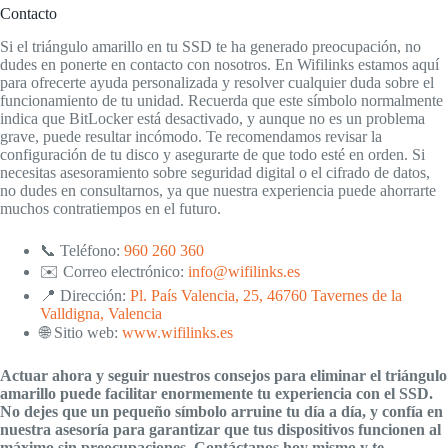
Contacto
Si el triángulo amarillo en tu SSD te ha generado preocupación, no
dudes en ponerte en contacto con nosotros. En Wifilinks estamos aquí
para ofrecerte ayuda personalizada y resolver cualquier duda sobre el
funcionamiento de tu unidad. Recuerda que este símbolo normalmente
indica que BitLocker está desactivado, y aunque no es un problema
grave, puede resultar incómodo. Te recomendamos revisar la
configuración de tu disco y asegurarte de que todo esté en orden. Si
necesitas asesoramiento sobre seguridad digital o el cifrado de datos,
no dudes en consultarnos, ya que nuestra experiencia puede ahorrarte
muchos contratiempos en el futuro.
📞 Teléfono:
960 260 360
✉️ Correo electrónico:
info@wifilinks.es
📍 Dirección:
Pl. País Valencia, 25, 46760 Tavernes de la
Valldigna, Valencia
🌐 Sitio web:
www.wifilinks.es
Actuar ahora y seguir nuestros consejos para eliminar el triángulo
amarillo puede facilitar enormemente tu experiencia con el SSD.
No dejes que un pequeño símbolo arruine tu día a día, y confía en
nuestra asesoría para garantizar que tus dispositivos funcionen al
máximo sin preocupaciones. Contáctanos hoy mismo y te