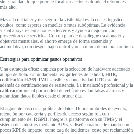
siniestralidad, lo que permite focalizar acciones donde el retorno es
más alto.
Más allá del taller y del seguro, la visibilidad evita costes logísticos
ocultos, como esperas en muelles o rutas subóptimas. La evidencia
visual apoya reclamaciones a terceros y ayuda a negociar con
proveedores de servicios. Con un plan de despliegue escalonado y
objetivos mensuales, el ahorro emerge de forma sostenida y
acumulativa, con riesgos bajo control y una cultura de mejora continua.
Estrategias para optimizar gastos operativos
Una estrategia eficaz empieza por la selección de hardware adecuado
al tipo de flota. Es fundamental exigir lentes de calidad,
HDR
,
codificación
H.265
,
IMU
sensible y conectividad
LTE
estable,
además de certificaciones de resistencia. La instalación profesional y la
calibración
inicial por modelo de vehículo evitan falsas alarmas y
garantizan datos fiables desde el primer día.
El siguiente paso es la política de datos. Defina umbrales de evento,
retención por categoría y perfiles de acceso según rol, con
cumplimiento del
RGPD
. Integre la plataforma con su
TMS
y el
sistema de siniestros mediante
APIs
, y diseñe cuadros de mando con
pocos
KPI
de impacto, como tasa de incidentes, coste por reclamación