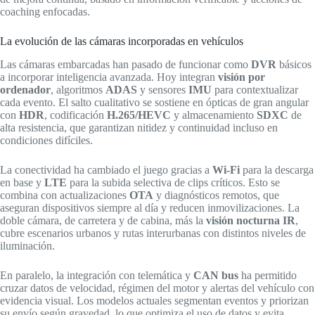
coaching enfocadas.
La evolución de las cámaras incorporadas en vehículos
Las cámaras embarcadas han pasado de funcionar como
DVR
básicos
a incorporar inteligencia avanzada. Hoy integran
visión por
ordenador
, algoritmos
ADAS
y sensores
IMU
para contextualizar
cada evento. El salto cualitativo se sostiene en ópticas de gran angular
con
HDR
, codificación
H.265/HEVC
y almacenamiento
SDXC
de
alta resistencia, que garantizan nitidez y continuidad incluso en
condiciones difíciles.
La conectividad ha cambiado el juego gracias a
Wi‑Fi
para la descarga
en base y
LTE
para la subida selectiva de clips críticos. Esto se
combina con actualizaciones
OTA
y diagnósticos remotos, que
aseguran dispositivos siempre al día y reducen inmovilizaciones. La
doble cámara, de carretera y de cabina, más la
visión nocturna IR
,
cubre escenarios urbanos y rutas interurbanas con distintos niveles de
iluminación.
En paralelo, la integración con telemática y
CAN bus
ha permitido
cruzar datos de velocidad, régimen del motor y alertas del vehículo con
evidencia visual. Los modelos actuales segmentan eventos y priorizan
su envío según gravedad, lo que optimiza el uso de datos y evita