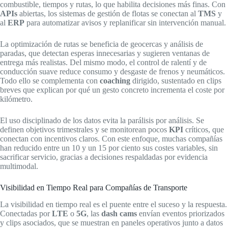
combustible, tiempos y rutas, lo que habilita decisiones más finas. Con
APIs
abiertas, los sistemas de gestión de flotas se conectan al
TMS
y
al
ERP
para automatizar avisos y replanificar sin intervención manual.
La optimización de rutas se beneficia de geocercas y análisis de
paradas, que detectan esperas innecesarias y sugieren ventanas de
entrega más realistas. Del mismo modo, el control de ralentí y de
conducción suave reduce consumo y desgaste de frenos y neumáticos.
Todo ello se complementa con
coaching
dirigido, sustentado en clips
breves que explican por qué un gesto concreto incrementa el coste por
kilómetro.
El uso disciplinado de los datos evita la parálisis por análisis. Se
definen objetivos trimestrales y se monitorean pocos
KPI
críticos, que
conectan con incentivos claros. Con este enfoque, muchas compañías
han reducido entre un 10 y un 15 por ciento sus costes variables, sin
sacrificar servicio, gracias a decisiones respaldadas por evidencia
multimodal.
Visibilidad en Tiempo Real para Compañías de Transporte
La visibilidad en tiempo real es el puente entre el suceso y la respuesta.
Conectadas por
LTE
o
5G
, las
dash cams
envían eventos priorizados
y clips asociados, que se muestran en paneles operativos junto a datos