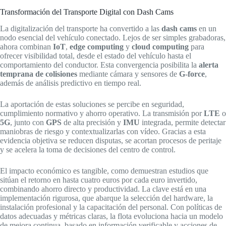
Transformación del Transporte Digital con Dash Cams
La digitalización del transporte ha convertido a las
dash cams
en un
nodo esencial del vehículo conectado. Lejos de ser simples grabadoras,
ahora combinan
IoT
,
edge computing
y
cloud computing
para
ofrecer visibilidad total, desde el estado del vehículo hasta el
comportamiento del conductor. Esta convergencia posibilita la
alerta
temprana de colisiones
mediante cámara y sensores de
G-force
,
además de análisis predictivo en tiempo real.
La aportación de estas soluciones se percibe en seguridad,
cumplimiento normativo y ahorro operativo. La transmisión por
LTE
o
5G
, junto con
GPS
de alta precisión y
IMU
integrada, permite detectar
maniobras de riesgo y contextualizarlas con vídeo. Gracias a esta
evidencia objetiva se reducen disputas, se acortan procesos de peritaje
y se acelera la toma de decisiones del centro de control.
El impacto económico es tangible, como demuestran estudios que
sitúan el retorno en hasta cuatro euros por cada euro invertido,
combinando ahorro directo y productividad. La clave está en una
implementación rigurosa, que abarque la selección del hardware, la
instalación profesional y la capacitación del personal. Con políticas de
datos adecuadas y métricas claras, la flota evoluciona hacia un modelo
de mejora continua, basado en información verificable y acciones de