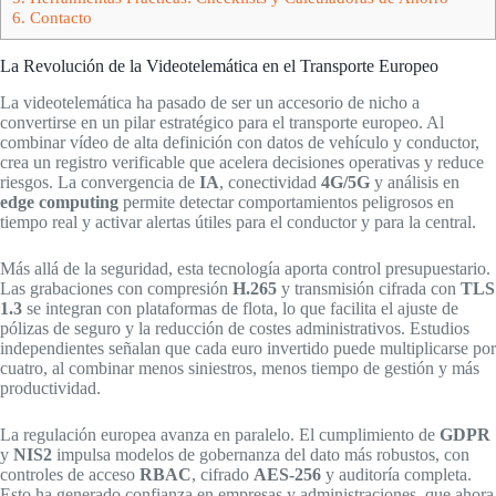
6.
Contacto
La Revolución de la Videotelemática en el Transporte Europeo
La videotelemática ha pasado de ser un accesorio de nicho a
convertirse en un pilar estratégico para el transporte europeo. Al
combinar vídeo de alta definición con datos de vehículo y conductor,
crea un registro verificable que acelera decisiones operativas y reduce
riesgos. La convergencia de
IA
, conectividad
4G/5G
y análisis en
edge computing
permite detectar comportamientos peligrosos en
tiempo real y activar alertas útiles para el conductor y para la central.
Más allá de la seguridad, esta tecnología aporta control presupuestario.
Las grabaciones con compresión
H.265
y transmisión cifrada con
TLS
1.3
se integran con plataformas de flota, lo que facilita el ajuste de
pólizas de seguro y la reducción de costes administrativos. Estudios
independientes señalan que cada euro invertido puede multiplicarse por
cuatro, al combinar menos siniestros, menos tiempo de gestión y más
productividad.
La regulación europea avanza en paralelo. El cumplimiento de
GDPR
y
NIS2
impulsa modelos de gobernanza del dato más robustos, con
controles de acceso
RBAC
, cifrado
AES-256
y auditoría completa.
Esto ha generado confianza en empresas y administraciones, que ahora