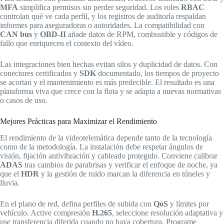
MFA
simplifica permisos sin perder seguridad. Los roles
RBAC
controlan qué ve cada perfil, y los registros de auditoría respaldan
informes para aseguradoras o autoridades. La compatibilidad con
CAN bus
y
OBD-II
añade datos de RPM, combustible y códigos de
fallo que enriquecen el contexto del vídeo.
Las integraciones bien hechas evitan silos y duplicidad de datos. Con
conectores certificados y
SDK
documentado, los tiempos de proyecto
se acortan y el mantenimiento es más predecible. El resultado es una
plataforma viva que crece con la flota y se adapta a nuevas normativas
o casos de uso.
Mejores Prácticas para Maximizar el Rendimiento
El rendimiento de la videotelemática depende tanto de la tecnología
como de la metodología. La instalación debe respetar ángulos de
visión, fijación antivibración y cableado protegido. Conviene calibrar
ADAS
tras cambios de parabrisas y verificar el enfoque de noche, ya
que el
HDR
y la gestión de ruido marcan la diferencia en túneles y
lluvia.
En el plano de red, defina perfiles de subida con
QoS
y límites por
vehículo. Active compresión
H.265
, seleccione resolución adaptativa y
use transferencia diferida cuando no haya cobertura. Programe