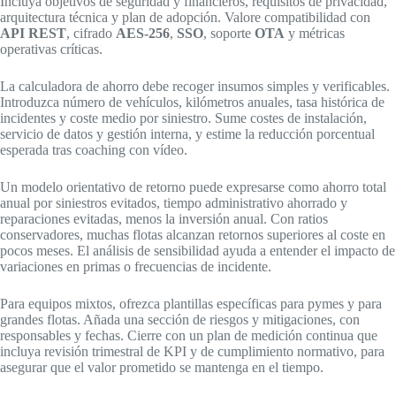
Incluya objetivos de seguridad y financieros, requisitos de privacidad,
arquitectura técnica y plan de adopción. Valore compatibilidad con
API REST
, cifrado
AES-256
,
SSO
, soporte
OTA
y métricas
operativas críticas.
La calculadora de ahorro debe recoger insumos simples y verificables.
Introduzca número de vehículos, kilómetros anuales, tasa histórica de
incidentes y coste medio por siniestro. Sume costes de instalación,
servicio de datos y gestión interna, y estime la reducción porcentual
esperada tras coaching con vídeo.
Un modelo orientativo de retorno puede expresarse como ahorro total
anual por siniestros evitados, tiempo administrativo ahorrado y
reparaciones evitadas, menos la inversión anual. Con ratios
conservadores, muchas flotas alcanzan retornos superiores al coste en
pocos meses. El análisis de sensibilidad ayuda a entender el impacto de
variaciones en primas o frecuencias de incidente.
Para equipos mixtos, ofrezca plantillas específicas para pymes y para
grandes flotas. Añada una sección de riesgos y mitigaciones, con
responsables y fechas. Cierre con un plan de medición continua que
incluya revisión trimestral de KPI y de cumplimiento normativo, para
asegurar que el valor prometido se mantenga en el tiempo.