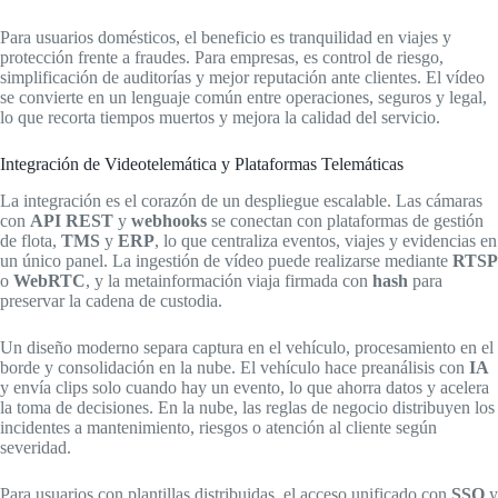
Para usuarios domésticos, el beneficio es tranquilidad en viajes y
protección frente a fraudes. Para empresas, es control de riesgo,
simplificación de auditorías y mejor reputación ante clientes. El vídeo
se convierte en un lenguaje común entre operaciones, seguros y legal,
lo que recorta tiempos muertos y mejora la calidad del servicio.
Integración de Videotelemática y Plataformas Telemáticas
La integración es el corazón de un despliegue escalable. Las cámaras
con
API REST
y
webhooks
se conectan con plataformas de gestión
de flota,
TMS
y
ERP
, lo que centraliza eventos, viajes y evidencias en
un único panel. La ingestión de vídeo puede realizarse mediante
RTSP
o
WebRTC
, y la metainformación viaja firmada con
hash
para
preservar la cadena de custodia.
Un diseño moderno separa captura en el vehículo, procesamiento en el
borde y consolidación en la nube. El vehículo hace preanálisis con
IA
y envía clips solo cuando hay un evento, lo que ahorra datos y acelera
la toma de decisiones. En la nube, las reglas de negocio distribuyen los
incidentes a mantenimiento, riesgos o atención al cliente según
severidad.
Para usuarios con plantillas distribuidas, el acceso unificado con
SSO
y