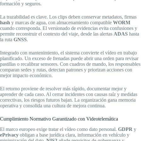
formación y seguros.
La trazabilidad es clave. Los clips deben conservar metadatos, firmas
hash
y marcas de agua, con almacenamiento compatible
WORM
cuando corresponda. El versionado de evidencias evita confusiones y
permite reconstruir el contexto del viaje, desde las alertas
ADAS
hasta
la ruta
GNSS
.
Integrado con mantenimiento, el sistema convierte el vídeo en trabajo
planificado. Un exceso de frenadas puede abrir una orden para revisar
pastillas o recalibrar sensores. Con cuadros de mando, los responsables
comparan sedes y rutas, detectan patrones y priorizan acciones con
mejor impacto económico.
El retorno proviene de resolver más rápido, documentar mejor y
aprender de cada caso. Al cerrar incidentes con causas raíz y medidas
correctivas, los riesgos futuros bajan. La organización gana memoria
operativa y consolida una cultura de mejora continua.
Cumplimiento Normativo Garantizado con Videotelemática
El marco europeo exige tratar el vídeo como dato personal.
GDPR
y
ePrivacy
obligan a base jurídica clara, información en vehículo y
minimización del dato.
NIS2
añade requisitos de gobernanza y