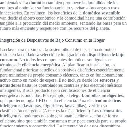
ambientales. La
domótica
también promueve la durabilidad de los
equipos al optimizar su funcionamiento y evitar sobrecargas o usos
innecesarios. En resumen, los beneficios de la
domótica sostenible
van desde el ahorro económico y la comodidad hasta una contribución
tangible a la protección del medio ambiente, sentando las bases para un
futuro más eficiente y respetuoso con los recursos del planeta.
Integración de Dispositivos de Bajo Consumo en tu Hogar
La clave para maximizar la sostenibilidad de tu sistema domótico
reside en la cuidadosa selección e integración de
dispositivos de bajo
consumo
. No todos los componentes domóticos son iguales en
términos de
eficiencia energética
. Al planificar tu instalación, es
fundamental priorizar aquellos dispositivos diseñados específicamente
para minimizar su propio consumo eléctrico, tanto en funcionamiento
activo como en modo de espera. Esto incluye desde los
sensores
y
actuadores
hasta los controladores centrales y los electrodomésticos
inteligentes. Busca productos con certificaciones de eficiencia
energética reconocidas. Por ejemplo, al elegir
bombillas inteligentes
,
opta por tecnología
LED
de alta eficiencia. Para
electrodomésticos
inteligentes
(lavadoras, frigoríficos, lavavajillas), verifica su
clasificación energética (A+++ es la más eficiente). Los
termostatos
inteligentes
modernos no solo gestionan la climatización de forma
eficiente, sino que también consumen muy poca energía para su propio
funcionamiento y conectividad. La integración de estos dispositivos