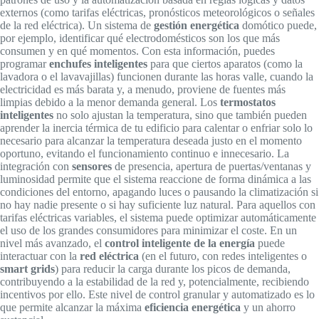
externos (como tarifas eléctricas, pronósticos meteorológicos o señales
de la red eléctrica). Un sistema de
gestión energética
domótico puede,
por ejemplo, identificar qué electrodomésticos son los que más
consumen y en qué momentos. Con esta información, puedes
programar
enchufes inteligentes
para que ciertos aparatos (como la
lavadora o el lavavajillas) funcionen durante las horas valle, cuando la
electricidad es más barata y, a menudo, proviene de fuentes más
limpias debido a la menor demanda general. Los
termostatos
inteligentes
no solo ajustan la temperatura, sino que también pueden
aprender la inercia térmica de tu edificio para calentar o enfriar solo lo
necesario para alcanzar la temperatura deseada justo en el momento
oportuno, evitando el funcionamiento continuo e innecesario. La
integración con
sensores
de presencia, apertura de puertas/ventanas y
luminosidad permite que el sistema reaccione de forma dinámica a las
condiciones del entorno, apagando luces o pausando la climatización si
no hay nadie presente o si hay suficiente luz natural. Para aquellos con
tarifas eléctricas variables, el sistema puede optimizar automáticamente
el uso de los grandes consumidores para minimizar el coste. En un
nivel más avanzado, el
control inteligente de la energía
puede
interactuar con la
red eléctrica
(en el futuro, con redes inteligentes o
smart grids
) para reducir la carga durante los picos de demanda,
contribuyendo a la estabilidad de la red y, potencialmente, recibiendo
incentivos por ello. Este nivel de control granular y automatizado es lo
que permite alcanzar la máxima
eficiencia energética
y un ahorro