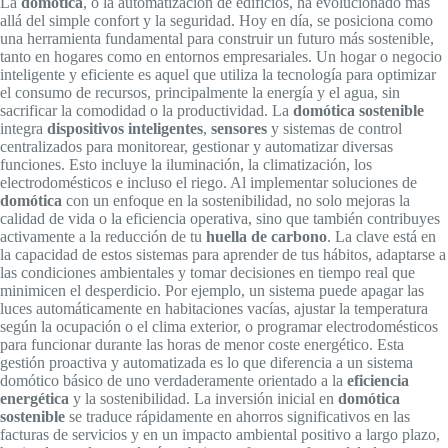
La
domótica
, o la automatización de edificios, ha evolucionado más
allá del simple confort y la seguridad. Hoy en día, se posiciona como
una herramienta fundamental para construir un futuro más sostenible,
tanto en hogares como en entornos empresariales. Un hogar o negocio
inteligente y eficiente es aquel que utiliza la tecnología para optimizar
el consumo de recursos, principalmente la energía y el agua, sin
sacrificar la comodidad o la productividad. La
domótica sostenible
integra
dispositivos inteligentes
,
sensores
y sistemas de control
centralizados para monitorear, gestionar y automatizar diversas
funciones. Esto incluye la iluminación, la climatización, los
electrodomésticos e incluso el riego. Al implementar soluciones de
domótica
con un enfoque en la sostenibilidad, no solo mejoras la
calidad de vida o la eficiencia operativa, sino que también contribuyes
activamente a la reducción de tu
huella de carbono
. La clave está en
la capacidad de estos sistemas para aprender de tus hábitos, adaptarse a
las condiciones ambientales y tomar decisiones en tiempo real que
minimicen el desperdicio. Por ejemplo, un sistema puede apagar las
luces automáticamente en habitaciones vacías, ajustar la temperatura
según la ocupación o el clima exterior, o programar electrodomésticos
para funcionar durante las horas de menor coste energético. Esta
gestión proactiva y automatizada es lo que diferencia a un sistema
domótico básico de uno verdaderamente orientado a la
eficiencia
energética
y la sostenibilidad. La inversión inicial en
domótica
sostenible
se traduce rápidamente en ahorros significativos en las
facturas de servicios y en un impacto ambiental positivo a largo plazo,