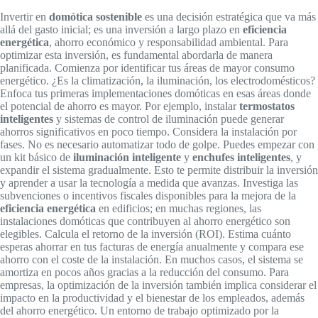
Invertir en
domótica sostenible
es una decisión estratégica que va más
allá del gasto inicial; es una inversión a largo plazo en
eficiencia
energética
, ahorro económico y responsabilidad ambiental. Para
optimizar esta inversión, es fundamental abordarla de manera
planificada. Comienza por identificar tus áreas de mayor consumo
energético. ¿Es la climatización, la iluminación, los electrodomésticos?
Enfoca tus primeras implementaciones domóticas en esas áreas donde
el potencial de ahorro es mayor. Por ejemplo, instalar
termostatos
inteligentes
y sistemas de control de iluminación puede generar
ahorros significativos en poco tiempo. Considera la instalación por
fases. No es necesario automatizar todo de golpe. Puedes empezar con
un kit básico de
iluminación inteligente
y
enchufes inteligentes
, y
expandir el sistema gradualmente. Esto te permite distribuir la inversión
y aprender a usar la tecnología a medida que avanzas. Investiga las
subvenciones o incentivos fiscales disponibles para la mejora de la
eficiencia energética
en edificios; en muchas regiones, las
instalaciones domóticas que contribuyen al ahorro energético son
elegibles. Calcula el retorno de la inversión (ROI). Estima cuánto
esperas ahorrar en tus facturas de energía anualmente y compara ese
ahorro con el coste de la instalación. En muchos casos, el sistema se
amortiza en pocos años gracias a la reducción del consumo. Para
empresas, la optimización de la inversión también implica considerar el
impacto en la productividad y el bienestar de los empleados, además
del ahorro energético. Un entorno de trabajo optimizado por la