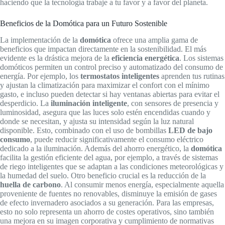
haciendo que la tecnología trabaje a tu favor y a favor del planeta.
Beneficios de la Domótica para un Futuro Sostenible
La implementación de la
domótica
ofrece una amplia gama de
beneficios que impactan directamente en la sostenibilidad. El más
evidente es la drástica mejora de la
eficiencia energética
. Los sistemas
domóticos permiten un control preciso y automatizado del consumo de
energía. Por ejemplo, los
termostatos inteligentes
aprenden tus rutinas
y ajustan la climatización para maximizar el confort con el mínimo
gasto, e incluso pueden detectar si hay ventanas abiertas para evitar el
desperdicio. La
iluminación inteligente
, con sensores de presencia y
luminosidad, asegura que las luces solo estén encendidas cuando y
donde se necesitan, y ajusta su intensidad según la luz natural
disponible. Esto, combinado con el uso de bombillas
LED de bajo
consumo
, puede reducir significativamente el consumo eléctrico
dedicado a la iluminación. Además del ahorro energético, la
domótica
facilita la gestión eficiente del agua, por ejemplo, a través de sistemas
de riego inteligentes que se adaptan a las condiciones meteorológicas y
la humedad del suelo. Otro beneficio crucial es la reducción de la
huella de carbono
. Al consumir menos energía, especialmente aquella
proveniente de fuentes no renovables, disminuye la emisión de gases
de efecto invernadero asociados a su generación. Para las empresas,
esto no solo representa un ahorro de costes operativos, sino también
una mejora en su imagen corporativa y cumplimiento de normativas