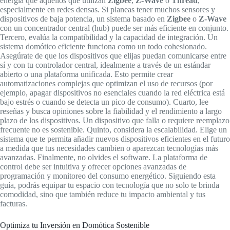
energía que aquellos que utilizan
Zigbee
,
Z-Wave
o
Thread
,
especialmente en redes densas. Si planeas tener muchos sensores y
dispositivos de baja potencia, un sistema basado en
Zigbee
o
Z-Wave
con un concentrador central (hub) puede ser más eficiente en conjunto.
Tercero, evalúa la compatibilidad y la capacidad de integración. Un
sistema domótico eficiente funciona como un todo cohesionado.
Asegúrate de que los dispositivos que elijas puedan comunicarse entre
sí y con tu controlador central, idealmente a través de un estándar
abierto o una plataforma unificada. Esto permite crear
automatizaciones complejas que optimizan el uso de recursos (por
ejemplo, apagar dispositivos no esenciales cuando la red eléctrica está
bajo estrés o cuando se detecta un pico de consumo). Cuarto, lee
reseñas y busca opiniones sobre la fiabilidad y el rendimiento a largo
plazo de los dispositivos. Un dispositivo que falla o requiere reemplazo
frecuente no es sostenible. Quinto, considera la escalabilidad. Elige un
sistema que te permita añadir nuevos dispositivos eficientes en el futuro
a medida que tus necesidades cambien o aparezcan tecnologías más
avanzadas. Finalmente, no olvides el software. La plataforma de
control debe ser intuitiva y ofrecer opciones avanzadas de
programación y monitoreo del consumo energético. Siguiendo esta
guía, podrás equipar tu espacio con tecnología que no solo te brinda
comodidad, sino que también reduce tu impacto ambiental y tus
facturas.
Optimiza tu Inversión en Domótica Sostenible