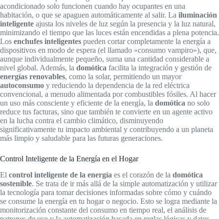
acondicionado solo funcionen cuando hay ocupantes en una
habitación, o que se apaguen automáticamente al salir. La
iluminación
inteligente
ajusta los niveles de luz según la presencia y la luz natural,
minimizando el tiempo que las luces están encendidas a plena potencia.
Los
enchufes inteligentes
pueden cortar completamente la energía a
dispositivos en modo de espera (el llamado «consumo vampiro»), que,
aunque individualmente pequeño, suma una cantidad considerable a
nivel global. Además, la
domótica
facilita la integración y gestión de
energías renovables
, como la solar, permitiendo un mayor
autoconsumo
y reduciendo la dependencia de la red eléctrica
convencional, a menudo alimentada por combustibles fósiles. Al hacer
un uso más consciente y eficiente de la energía, la
domótica
no solo
reduce tus facturas, sino que también te convierte en un agente activo
en la lucha contra el cambio climático, disminuyendo
significativamente tu impacto ambiental y contribuyendo a un planeta
más limpio y saludable para las futuras generaciones.
Control Inteligente de la Energía en el Hogar
El
control inteligente de la energía
es el corazón de la
domótica
sostenible
. Se trata de ir más allá de la simple automatización y utilizar
la tecnología para tomar decisiones informadas sobre cómo y cuándo
se consume la energía en tu hogar o negocio. Esto se logra mediante la
monitorización constante del consumo en tiempo real, el análisis de
patrones de uso y la automatización basada en reglas lógicas y datos