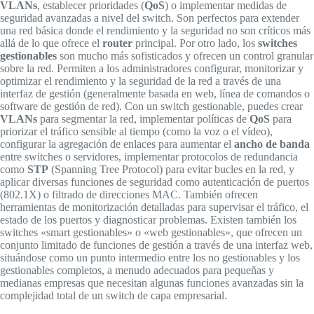
VLANs
, establecer prioridades (
QoS
) o implementar medidas de
seguridad avanzadas a nivel del switch. Son perfectos para extender
una red básica donde el rendimiento y la seguridad no son críticos más
allá de lo que ofrece el
router
principal. Por otro lado, los
switches
gestionables
son mucho más sofisticados y ofrecen un control granular
sobre la red. Permiten a los administradores configurar, monitorizar y
optimizar el rendimiento y la seguridad de la red a través de una
interfaz de gestión (generalmente basada en web, línea de comandos o
software de gestión de red). Con un switch gestionable, puedes crear
VLANs
para segmentar la red, implementar políticas de
QoS
para
priorizar el tráfico sensible al tiempo (como la voz o el vídeo),
configurar la agregación de enlaces para aumentar el
ancho de banda
entre switches o servidores, implementar protocolos de redundancia
como
STP
(Spanning Tree Protocol) para evitar bucles en la red, y
aplicar diversas funciones de seguridad como autenticación de puertos
(802.1X) o filtrado de direcciones MAC. También ofrecen
herramientas de monitorización detalladas para supervisar el tráfico, el
estado de los puertos y diagnosticar problemas. Existen también los
switches «smart gestionables» o «web gestionables», que ofrecen un
conjunto limitado de funciones de gestión a través de una interfaz web,
situándose como un punto intermedio entre los no gestionables y los
gestionables completos, a menudo adecuados para pequeñas y
medianas empresas que necesitan algunas funciones avanzadas sin la
complejidad total de un switch de capa empresarial.