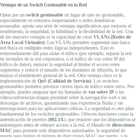
Ventajas de un Switch Gestionable en tu Red
Optar por un
switch gestionable
en lugar de uno no gestionable,
especialmente en entornos empresariales o redes domésticas
avanzadas, aporta una serie de ventajas significativas que mejoran el
rendimiento, la seguridad, la fiabilidad y la flexibilidad de la red. Una
de las mayores ventajas es la capacidad de crear
VLANs (Redes de
Área Local Virtuales)
. Las VLANs permiten segmentar una única
red física en múltiples redes lógicas independientes. Esto es
extremadamente útil para aislar el tráfico (por ejemplo, separar la red
de invitados de la red corporativa, o el tráfico de voz sobre IP del
tráfico de datos), mejorar la seguridad al limitar el acceso entre
segmentos y reducir el tamaño de los dominios de difusión, lo que
mejora el rendimiento general de la red. Otra ventaja clave es la
implementación de
QoS (Calidad de Servicio)
. Los switches
gestionables permiten priorizar ciertos tipos de tráfico sobre otros. Por
ejemplo, puedes asegurar que las llamadas de
voz sobre IP
o las
videoconferencias tengan prioridad sobre la navegación web o las
descargas de archivos, garantizando una experiencia fluida y sin
interrupciones para las aplicaciones críticas. La seguridad es otro pilar
fundamental de los switches gestionables. Ofrecen funciones como la
autenticación de puertos (
802.1X
), que requiere que los dispositivos se
autentiquen antes de obtener acceso a la red, el filtrado de
direcciones
MAC
para permitir solo dispositivos autorizados, la seguridad de
puerto para limitar el número de direcciones MAC por puerto, y la