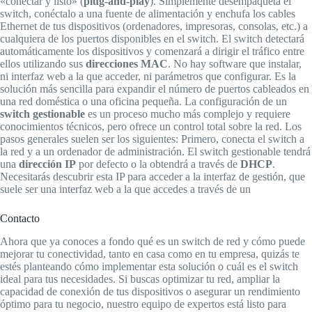
«conectar y listo» (
plug-and-play
). Simplemente desempaqueta el
switch, conéctalo a una fuente de alimentación y enchufa los cables
Ethernet de tus dispositivos (ordenadores, impresoras, consolas, etc.) a
cualquiera de los puertos disponibles en el switch. El switch detectará
automáticamente los dispositivos y comenzará a dirigir el tráfico entre
ellos utilizando sus
direcciones MAC
. No hay software que instalar,
ni interfaz web a la que acceder, ni parámetros que configurar. Es la
solución más sencilla para expandir el número de puertos cableados en
una red doméstica o una oficina pequeña. La configuración de un
switch gestionable
es un proceso mucho más complejo y requiere
conocimientos técnicos, pero ofrece un control total sobre la red. Los
pasos generales suelen ser los siguientes: Primero, conecta el switch a
la red y a un ordenador de administración. El switch gestionable tendrá
una
dirección IP
por defecto o la obtendrá a través de
DHCP
.
Necesitarás descubrir esta IP para acceder a la interfaz de gestión, que
suele ser una interfaz web a la que accedes a través de un
Contacto
Ahora que ya conoces a fondo qué es un switch de red y cómo puede
mejorar tu conectividad, tanto en casa como en tu empresa, quizás te
estés planteando cómo implementar esta solución o cuál es el switch
ideal para tus necesidades. Si buscas optimizar tu red, ampliar la
capacidad de conexión de tus dispositivos o asegurar un rendimiento
óptimo para tu negocio, nuestro equipo de expertos está listo para