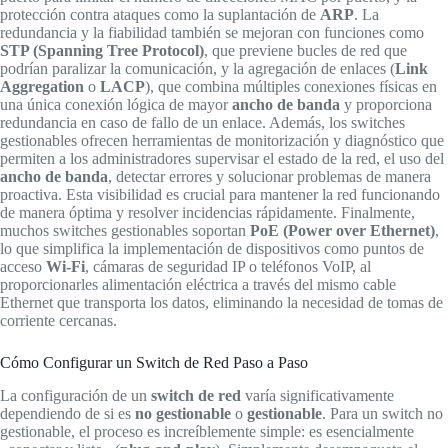
protección contra ataques como la suplantación de
ARP
. La
redundancia y la fiabilidad también se mejoran con funciones como
STP (Spanning Tree Protocol)
, que previene bucles de red que
podrían paralizar la comunicación, y la agregación de enlaces (
Link
Aggregation
o
LACP
), que combina múltiples conexiones físicas en
una única conexión lógica de mayor
ancho de banda
y proporciona
redundancia en caso de fallo de un enlace. Además, los switches
gestionables ofrecen herramientas de monitorización y diagnóstico que
permiten a los administradores supervisar el estado de la red, el uso del
ancho de banda
, detectar errores y solucionar problemas de manera
proactiva. Esta visibilidad es crucial para mantener la red funcionando
de manera óptima y resolver incidencias rápidamente. Finalmente,
muchos switches gestionables soportan
PoE (Power over Ethernet)
,
lo que simplifica la implementación de dispositivos como puntos de
acceso
Wi-Fi
, cámaras de seguridad IP o teléfonos VoIP, al
proporcionarles alimentación eléctrica a través del mismo cable
Ethernet que transporta los datos, eliminando la necesidad de tomas de
corriente cercanas.
Cómo Configurar un Switch de Red Paso a Paso
La configuración de un
switch de red
varía significativamente
dependiendo de si es
no gestionable
o
gestionable
. Para un switch no
gestionable, el proceso es increíblemente simple: es esencialmente