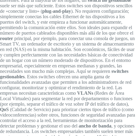
diferentes. Para la mayoría de los hogares, un
switch no gestionable
suele ser más que suficiente. Estos switches son dispositivos sencillos
de «conectar y listo» (
plug-and-play
). No requieren configuración;
simplemente conectas los cables Ethernet de tus dispositivos a los
puertos del switch, y este empieza a funcionar automáticamente,
permitiendo la comunicación entre ellos. Son ideales para expandir el
número de puertos cableados disponibles más allá de los que ofrece el
router
principal, por ejemplo, para conectar una consola de juegos, un
Smart TV, un ordenador de escritorio y un sistema de almacenamiento
en red (NAS) en la misma habitación. Son económicos, fáciles de usar
y cumplen perfectamente con las necesidades básicas de conectividad
de un hogar con un número moderado de dispositivos. En el entorno
empresarial, especialmente en empresas medianas y grandes, las
necesidades son mucho más complejas. Aquí se requieren
switches
gestionables
. Estos switches ofrecen una amplia gama de
funcionalidades avanzadas que permiten a los administradores de red
configurar, monitorizar y optimizar el rendimiento de la red. Las
empresas necesitan características como
VLANs
(Redes de Área
Local Virtuales) para segmentar la red por departamentos o funciones
(por ejemplo, separar el tráfico de voz sobre IP del tráfico de datos),
QoS
(Calidad de Servicio) para priorizar ciertos tipos de tráfico (como
videoconferencias) sobre otros, funciones de seguridad avanzadas para
controlar el acceso a la red, herramientas de monitorización para
detectar problemas y gestionar el uso del
ancho de banda
, y opciones
de redundancia. Los switches empresariales también suelen tener más