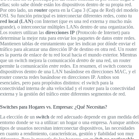
ellas; solo sabe dónde están los dispositivos dentro de su propia red.
Por otro lado, un
router
opera en la Capa 3 (Capa de Red) del modelo
OSI. Su función principal es interconectar diferentes redes, como tu
red local (LAN)
con Internet (que es una red externa y mucho más
grande), o interconectar múltiples LANs dentro de una organización.
Los routers utilizan las
direcciones IP
(Protocolo de Internet) para
determinar la mejor ruta para enviar los paquetes de datos entre redes.
Mantienen tablas de enrutamiento que les indican por dónde enviar el
tráfico para alcanzar una dirección IP de destino en otra red. Un router
es la puerta de enlace de tu red local hacia el mundo exterior. Mientras
que un switch mejora la comunicación
dentro
de una red, un router
permite la comunicación
entre
redes. En resumen, el switch conecta
dispositivos dentro de una LAN basándose en direcciones MAC, y el
router conecta redes basándose en direcciones IP. Ambos son
esenciales, pero para propósitos distintos: el switch para la
conectividad interna de alta velocidad y el router para la conectividad
externa y la gestión del tráfico entre diferentes segmentos de red.
Switches para Hogares vs. Empresas: ¿Qué Necesitas?
La elección de un
switch
de red adecuado depende en gran medida del
entorno donde se va a utilizar: un hogar o una empresa. Aunque ambos
tipos de usuarios necesitan interconectar dispositivos, las necesidades
en cuanto a rendimiento, características, gestión y fiabilidad son muy