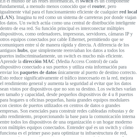
En el mundo de las redes informáticas, el
switch
es un componente
fundamental, a menudo menos conocido que el
router
, pero
igualmente vital para el funcionamiento eficiente de cualquier
red local
(LAN)
. Imagina tu red como un sistema de carreteras por donde viajan
los datos. Un switch actúa como una central de distribución inteligente
dentro de esa red. Su función principal es interconectar múltiples
dispositivos, como ordenadores, impresoras, servidores, cámaras IP y
otros equipos conectados por cable Ethernet, permitiendo que se
comuniquen entre sí de manera rápida y directa. A diferencia de los
antiguos
hubs
, que simplemente reenviaban los datos a todos los
puertos indiscriminadamente, un switch es mucho más eficiente.
Aprende la
dirección MAC
(Media Access Control) de cada
dispositivo conectado a sus puertos y utiliza esta información para
enviar los
paquetes de datos
únicamente al puerto de destino correcto.
Esto reduce significativamente el tráfico innecesario en la red, mejora
el rendimiento general y aumenta la seguridad al evitar que los datos
sean vistos por dispositivos que no son su destino. Los switches varían
en tamaño y capacidad, desde pequeños dispositivos de 4 u 8 puertos
para hogares u oficinas pequeñas, hasta grandes equipos modulares
con cientos de puertos utilizados en centros de datos o grandes
empresas. Son esenciales para construir redes cableadas robustas y de
alto rendimiento, proporcionando la base para la comunicación interna
entre todos los dispositivos de una organización o un hogar moderno
con múltiples equipos conectados. Entender qué es un switch y cómo
funciona es el primer paso para optimizar tu infraestructura de red,