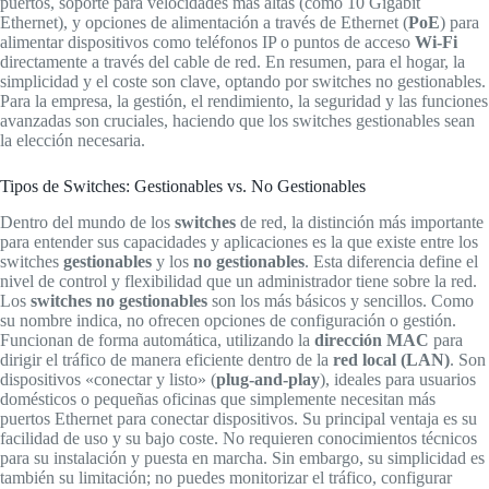
puertos, soporte para velocidades más altas (como 10 Gigabit
Ethernet), y opciones de alimentación a través de Ethernet (
PoE
) para
alimentar dispositivos como teléfonos IP o puntos de acceso
Wi-Fi
directamente a través del cable de red. En resumen, para el hogar, la
simplicidad y el coste son clave, optando por switches no gestionables.
Para la empresa, la gestión, el rendimiento, la seguridad y las funciones
avanzadas son cruciales, haciendo que los switches gestionables sean
la elección necesaria.
Tipos de Switches: Gestionables vs. No Gestionables
Dentro del mundo de los
switches
de red, la distinción más importante
para entender sus capacidades y aplicaciones es la que existe entre los
switches
gestionables
y los
no gestionables
. Esta diferencia define el
nivel de control y flexibilidad que un administrador tiene sobre la red.
Los
switches no gestionables
son los más básicos y sencillos. Como
su nombre indica, no ofrecen opciones de configuración o gestión.
Funcionan de forma automática, utilizando la
dirección MAC
para
dirigir el tráfico de manera eficiente dentro de la
red local (LAN)
. Son
dispositivos «conectar y listo» (
plug-and-play
), ideales para usuarios
domésticos o pequeñas oficinas que simplemente necesitan más
puertos Ethernet para conectar dispositivos. Su principal ventaja es su
facilidad de uso y su bajo coste. No requieren conocimientos técnicos
para su instalación y puesta en marcha. Sin embargo, su simplicidad es
también su limitación; no puedes monitorizar el tráfico, configurar