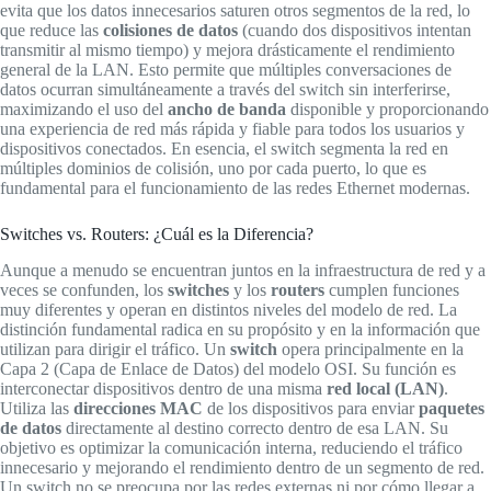
evita que los datos innecesarios saturen otros segmentos de la red, lo
que reduce las
colisiones de datos
(cuando dos dispositivos intentan
transmitir al mismo tiempo) y mejora drásticamente el rendimiento
general de la LAN. Esto permite que múltiples conversaciones de
datos ocurran simultáneamente a través del switch sin interferirse,
maximizando el uso del
ancho de banda
disponible y proporcionando
una experiencia de red más rápida y fiable para todos los usuarios y
dispositivos conectados. En esencia, el switch segmenta la red en
múltiples dominios de colisión, uno por cada puerto, lo que es
fundamental para el funcionamiento de las redes Ethernet modernas.
Switches vs. Routers: ¿Cuál es la Diferencia?
Aunque a menudo se encuentran juntos en la infraestructura de red y a
veces se confunden, los
switches
y los
routers
cumplen funciones
muy diferentes y operan en distintos niveles del modelo de red. La
distinción fundamental radica en su propósito y en la información que
utilizan para dirigir el tráfico. Un
switch
opera principalmente en la
Capa 2 (Capa de Enlace de Datos) del modelo OSI. Su función es
interconectar dispositivos dentro de una misma
red local (LAN)
.
Utiliza las
direcciones MAC
de los dispositivos para enviar
paquetes
de datos
directamente al destino correcto dentro de esa LAN. Su
objetivo es optimizar la comunicación interna, reduciendo el tráfico
innecesario y mejorando el rendimiento dentro de un segmento de red.
Un switch no se preocupa por las redes externas ni por cómo llegar a