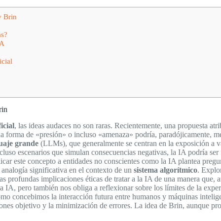
y Brin
as?
IA
icial
rin
icial
, las ideas audaces no son raras. Recientemente, una propuesta at
na forma de «presión» o incluso «amenaza» podría, paradójicamente, mej
uaje grande
(LLMs), que generalmente se centran en la exposición a vas
incluso escenarios que simulan consecuencias negativas, la IA podría ser
icar este concepto a entidades no conscientes como la IA plantea pregu
analogía significativa en el contexto de un
sistema algorítmico
. Explo
las profundas implicaciones éticas de tratar a la IA de una manera que,
a IA, pero también nos obliga a reflexionar sobre los límites de la ex
e cómo concebimos la interacción futura entre humanos y máquinas inteli
ones objetivo y la minimización de errores. La idea de Brin, aunque pr