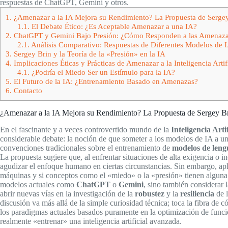
respuestas de ChatGPT, Gemini y otros.
1.
¿Amenazar a la IA Mejora su Rendimiento? La Propuesta de Serge
1.1.
El Debate Ético: ¿Es Aceptable Amenazar a una IA?
2.
ChatGPT y Gemini Bajo Presión: ¿Cómo Responden a las Amenaz
2.1.
Análisis Comparativo: Respuestas de Diferentes Modelos de 
3.
Sergey Brin y la Teoría de la «Presión» en la IA
4.
Implicaciones Éticas y Prácticas de Amenazar a la Inteligencia Artif
4.1.
¿Podría el Miedo Ser un Estímulo para la IA?
5.
El Futuro de la IA: ¿Entrenamiento Basado en Amenazas?
6.
Contacto
¿Amenazar a la IA Mejora su Rendimiento? La Propuesta de Sergey B
En el fascinante y a veces controvertido mundo de la
Inteligencia Artif
considerable debate: la noción de que someter a los modelos de IA a u
convenciones tradicionales sobre el entrenamiento de
modelos de leng
La propuesta sugiere que, al enfrentar situaciones de alta exigencia o 
agudizar el enfoque humano en ciertas circunstancias. Sin embargo, apl
máquinas y si conceptos como el «miedo» o la «presión» tienen alguna 
modelos actuales como
ChatGPT
o
Gemini
, sino también considerar 
abrir nuevas vías en la investigación de la
robustez
y la
resiliencia
de l
discusión va más allá de la simple curiosidad técnica; toca la fibra d
los paradigmas actuales basados puramente en la optimización de funci
realmente «entrenar» una inteligencia artificial avanzada.