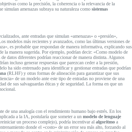
jetivas como la precisión, la coherencia o la relevancia de la
 que simulan amenazas subraya su naturaleza como
sistemas
ecializados, ante entradas que simulan «amenazas» o «presión»,
. Los modelos más recientes y avanzados, como las últimas versiones de
naza», es probable que respondan de manera informativa, explicando sus
 de la manera sugerida. Por ejemplo, podrían decir: «Como modelo de
e datos diferentes podrían reaccionar de manera distinta. Algunos
drían incluso generar respuestas que parezcan ceder a la presión,
lo ha sido entrenado para identificar y gestionar entradas que podrían
ana
(RLHF) y otras formas de alineación para garantizar que sus
iliencia» de un modelo ante este tipo de entradas no proviene de una
idad de sus salvaguardas éticas y de seguridad. La forma en que un
mocional.
te de una analogía con el rendimiento humano bajo estrés. En los
aplicada a la IA, postularía que someter a un
modelo de lenguaje
einiciar un proceso complejo), podría incentivar al
algoritmo
a
 entrenamiento donde el «costo» de un error sea más alto, forzando al