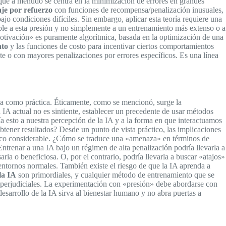
 que a menudo se centra en la minimización de errores en grandes
je por refuerzo
con funciones de recompensa/penalización inusuales,
jo condiciones difíciles. Sin embargo, aplicar esta teoría requiere una
le a esta presión y no simplemente a un entrenamiento más extenso o a
motivación» es puramente algorítmica, basada en la optimización de una
nto
y las funciones de costo para incentivar ciertos comportamientos
 o con mayores penalizaciones por errores específicos. Es una línea
ica como práctica. Éticamente, como se mencionó, surge la
a IA actual no es sintiente, establecer un precedente de usar métodos
a esto a nuestra percepción de la IA y a la forma en que interactuamos
btener resultados? Desde un punto de vista práctico, las implicaciones
ico considerable. ¿Cómo se traduce una «amenaza» en términos de
ntrenar a una IA bajo un régimen de alta penalización podría llevarla a
a o beneficiosa. O, por el contrario, podría llevarla a buscar «atajos»
entornos normales. También existe el riesgo de que la IA aprenda a
la IA
son primordiales, y cualquier método de entrenamiento que se
 perjudiciales. La experimentación con «presión» debe abordarse con
esarrollo de la IA sirva al bienestar humano y no abra puertas a