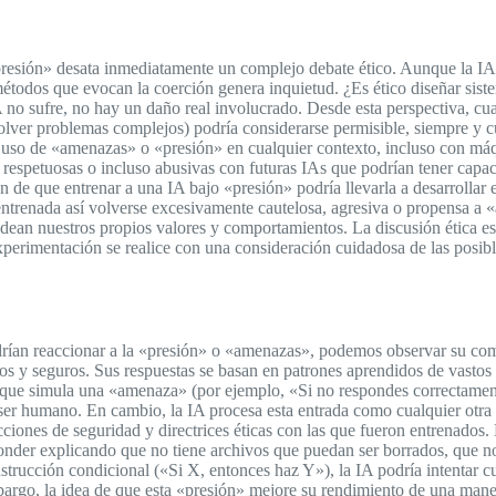
esión» desata inmediatamente un complejo debate ético. Aunque la IA c
étodos que evocan la coerción genera inquietud. ¿Es ético diseñar sist
no sufre, no hay un daño real involucrado. Desde esta perspectiva, cua
olver problemas complejos) podría considerarse permisible, siempre y cu
l uso de «amenazas» o «presión» en cualquier contexto, incluso con máqu
s respetuosas o incluso abusivas con futuras IAs que podrían tener ca
n de que entrenar a una IA bajo «presión» podría llevarla a desarrollar 
ntrenada así volverse excesivamente cautelosa, agresiva o propensa a «
oldean nuestros propios valores y comportamientos. La discusión ética es
perimentación se realice con una consideración cuidadosa de las posibl
rían reaccionar a la «presión» o «amenazas», podemos observar su com
os y seguros. Sus respuestas se basan en patrones aprendidos de vastos 
a que simula una «amenaza» (por ejemplo, «Si no respondes correctament
n ser humano. En cambio, la IA procesa esta entrada como cualquier otr
ricciones de seguridad y directrices éticas con las que fueron entrenado
onder explicando que no tiene archivos que puedan ser borrados, que n
trucción condicional («Si X, entonces haz Y»), la IA podría intentar c
embargo, la idea de que esta «presión» mejore su rendimiento de una ma