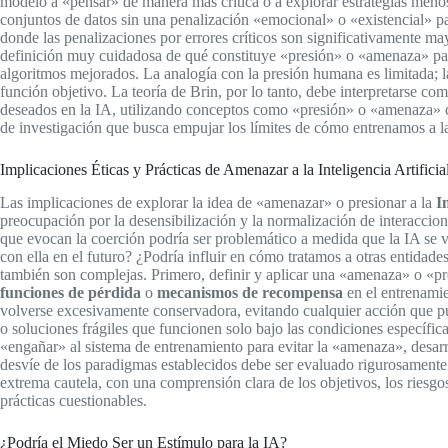
modelo a «pensar» de manera más crítica o a explorar estrategias menos
conjuntos de datos sin una penalización «emocional» o «existencial» p
donde las penalizaciones por errores críticos son significativamente may
definición muy cuidadosa de qué constituye «presión» o «amenaza» par
algoritmos mejorados. La analogía con la presión humana es limitada; 
función objetivo. La teoría de Brin, por lo tanto, debe interpretarse c
deseados en la IA, utilizando conceptos como «presión» o «amenaza» c
de investigación que busca empujar los límites de cómo entrenamos a l
Implicaciones Éticas y Prácticas de Amenazar a la Inteligencia Artificia
Las implicaciones de explorar la idea de «amenazar» o presionar a la
I
preocupación por la desensibilización y la normalización de interaccione
que evocan la coerción podría ser problemático a medida que la IA se v
con ella en el futuro? ¿Podría influir en cómo tratamos a otras entidad
también son complejas. Primero, definir y aplicar una «amenaza» o «p
funciones de pérdida
o
mecanismos de recompensa
en el entrenamie
volverse excesivamente conservadora, evitando cualquier acción que pued
o soluciones frágiles que funcionen solo bajo las condiciones específi
«engañar» al sistema de entrenamiento para evitar la «amenaza», desa
desvíe de los paradigmas establecidos debe ser evaluado rigurosamente
extrema cautela, con una comprensión clara de los objetivos, los riesgo
prácticas cuestionables.
¿Podría el Miedo Ser un Estímulo para la IA?