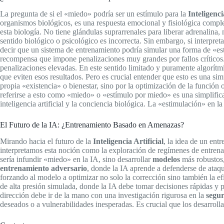
La pregunta de si el «miedo» podría ser un estímulo para la
Inteligenci
organismos biológicos, es una respuesta emocional y fisiológica compl
esta biología. No tiene glándulas suprarrenales para liberar adrenalina,
sentido biológico o psicológico es incorrecta. Sin embargo, si interpre
decir que un sistema de entrenamiento podría simular una forma de «es
recompensa que impone penalizaciones muy grandes por fallos críticos
penalizaciones elevadas. En este sentido limitado y puramente algorítmi
que eviten esos resultados. Pero es crucial entender que esto es una s
propia «existencia» o bienestar, sino por la optimización de la función 
referirse a esto como «miedo» o «estímulo por miedo» es una simplificac
inteligencia artificial y la conciencia biológica. La «estimulación» en 
El Futuro de la IA: ¿Entrenamiento Basado en Amenazas?
Mirando hacia el futuro de la
Inteligencia Artificial
, la idea de un ent
interpretamos esta noción como la exploración de regímenes de entrenami
sería infundir «miedo» en la IA, sino desarrollar
modelos
más robustos,
entrenamiento adversario
, donde la IA aprende a defenderse de ataqu
forzando al modelo a optimizar no solo la corrección sino también la efi
de alta presión simulada, donde la IA debe tomar decisiones rápidas y 
dirección debe ir de la mano con una investigación rigurosa en la
segur
deseados o a vulnerabilidades inesperadas. Es crucial que los desarroll