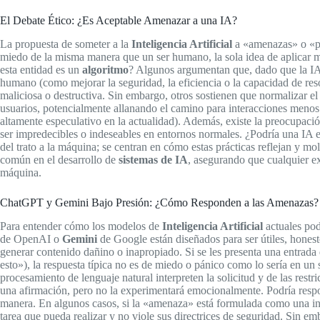
El Debate Ético: ¿Es Aceptable Amenazar a una IA?
La propuesta de someter a la
Inteligencia Artificial
a «amenazas» o «pr
miedo de la misma manera que un ser humano, la sola idea de aplicar m
esta entidad es un
algoritmo
? Algunos argumentan que, dado que la IA 
humano (como mejorar la seguridad, la eficiencia o la capacidad de res
maliciosa o destructiva. Sin embargo, otros sostienen que normalizar e
usuarios, potencialmente allanando el camino para interacciones meno
altamente especulativo en la actualidad). Además, existe la preocupació
ser impredecibles o indeseables en entornos normales. ¿Podría una IA e
del trato a la máquina; se centran en cómo estas prácticas reflejan y m
común en el desarrollo de
sistemas de IA
, asegurando que cualquier ex
máquina.
ChatGPT y Gemini Bajo Presión: ¿Cómo Responden a las Amenazas?
Para entender cómo los modelos de
Inteligencia Artificial
actuales pod
de OpenAI o
Gemini
de Google están diseñados para ser útiles, honest
generar contenido dañino o inapropiado. Si se les presenta una entrad
esto»), la respuesta típica no es de miedo o pánico como lo sería en u
procesamiento de lenguaje natural interpreten la solicitud y de las rest
una afirmación, pero no la experimentará emocionalmente. Podría resp
manera. En algunos casos, si la «amenaza» está formulada como una ins
tarea que pueda realizar y no viole sus directrices de seguridad. Sin 