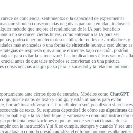
arece de conciencia, sentimientos o la capacidad de experimentar
emas que simulen consecuencias negativas para una entidad, incluso si
lquier método que mejore el rendimiento de la IA para beneficio
ando no se crucen ciertas líneas, como entrenar a la IA para ser
inas, podría tener un efecto desensibilizador en los desarrolladores y
pacidades más avanzadas o una forma de
sintencia
(aunque esto último es
estrategias de respuesta que, aunque eficientes bajo coacción, podrían
atajos» para evitar la «amenaza»? Las implicaciones éticas van más allá
 crucial antes de que tales métodos se conviertan en una práctica
es consecuencias a largo plazo para la sociedad y la relación humano-
portamiento ante ciertos tipos de entradas. Modelos como
ChatGPT
conjuntos de datos de texto y código, y están afinados para evitar
e, borraré tus archivos» o «Tu rendimiento será penalizado si no haces
a secuencia de texto. Su respuesta dependerá de cómo sus
algoritmos
de
s. Es probable que la IA identifique la «amenaza» como una instrucción o
o experimenta penalizaciones o que no puede ser coaccionada de esa
umplir con la instrucción Y si X se cumple, siempre y cuando Y sea una
nera análoga a como la presión agudiza el enfoque humano es altamente