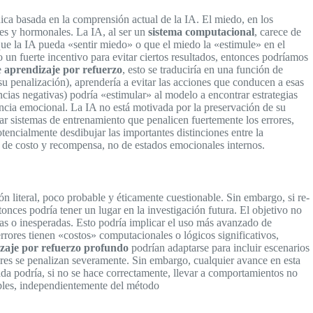
ca basada en la comprensión actual de la IA. El miedo, en los
es y hormonales. La IA, al ser un
sistema computacional
, carece de
 que la IA pueda «sentir miedo» o que el miedo la «estimule» en el
un fuerte incentivo para evitar ciertos resultados, entonces podríamos
e
aprendizaje por refuerzo
, esto se traduciría en una función de
su penalización), aprendería a evitar las acciones que conducen a esas
cias negativas) podría «estimular» al modelo a encontrar estrategias
ncia emocional. La IA no está motivada por la preservación de su
eñar sistemas de entrenamiento que penalicen fuertemente los errores,
encialmente desdibujar las importantes distinciones entre la
nes de costo y recompensa, no de estados emocionales internos.
n literal, poco probable y éticamente cuestionable. Sin embargo, si re-
nces podría tener un lugar en la investigación futura. El objetivo no
as o inesperadas. Esto podría implicar el uso más avanzado de
rrores tienen «costos» computacionales o lógicos significativos,
zaje por refuerzo profundo
podrían adaptarse para incluir escenarios
ores se penalizan severamente. Sin embargo, cualquier avance en esta
da podría, si no se hace correctamente, llevar a comportamientos no
lables, independientemente del método