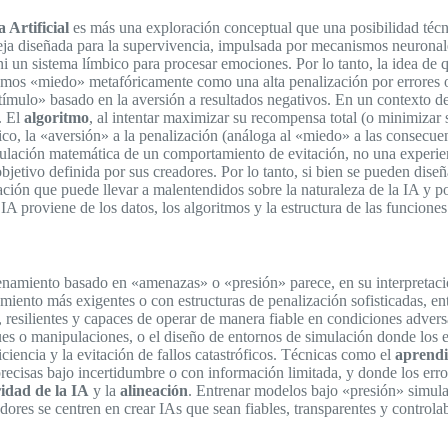
a Artificial
es más una exploración conceptual que una posibilidad técni
eja diseñada para la supervivencia, impulsada por mecanismos neuronal
 ni un sistema límbico para procesar emociones. Por lo tanto, la idea de
tamos «miedo» metafóricamente como una alta penalización por errores o 
tímulo» basado en la aversión a resultados negativos. En un contexto d
. El
algoritmo
, al intentar maximizar su recompensa total (o minimizar 
co, la «aversión» a la penalización (análoga al «miedo» a las consecuen
imulación matemática de un comportamiento de evitación, no una experie
objetivo definida por sus creadores. Por lo tanto, si bien se pueden dis
ión que puede llevar a malentendidos sobre la naturaleza de la IA y pot
la IA proviene de los datos, los algoritmos y la estructura de las funcio
renamiento basado en «amenazas» o «presión» parece, en su interpretació
ento más exigentes o con estructuras de penalización sofisticadas, ento
 resilientes y capaces de operar de manera fiable en condiciones advers
es o manipulaciones, o el diseño de entornos de simulación donde los e
ciencia y la evitación de fallos catastróficos. Técnicas como el
aprendi
precisas bajo incertidumbre o con información limitada, y donde los err
idad de la IA
y la
alineación
. Entrenar modelos bajo «presión» simula
adores se centren en crear IAs que sean fiables, transparentes y contro