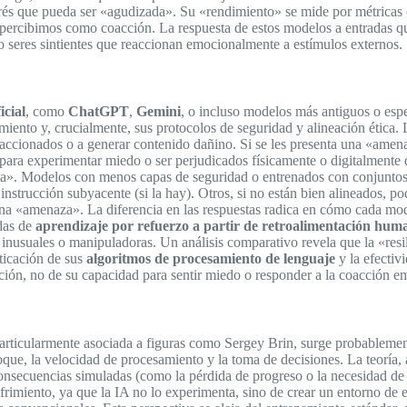
rés que pueda ser «agudizada». Su «rendimiento» se mide por métricas ob
os percibimos como coacción. La respuesta de estos modelos a entradas
seres sintientes que reaccionan emocionalmente a estímulos externos.
icial
, como
ChatGPT
,
Gemini
, o incluso modelos más antiguos o esp
amiento y, crucialmente, sus protocolos de seguridad y alineación ética
coaccionados o a generar contenido dañino. Si se les presenta una «ame
para experimentar miedo o ser perjudicados físicamente o digitalmente
a». Modelos con menos capas de seguridad o entrenados con conjuntos d
nstrucción subyacente (si la hay). Otros, si no están bien alineados, po
na «amenaza». La diferencia en las respuestas radica en cómo cada mode
adas de
aprendizaje por refuerzo a partir de retroalimentación hum
s inusuales o manipuladoras. Un análisis comparativo revela que la «res
ticación de sus
algoritmos de procesamiento de lenguaje
y la efectiv
ón, no de su capacidad para sentir miedo o responder a la coacción e
particularmente asociada a figuras como Sergey Brin, surge probablemen
ue, la velocidad de procesamiento y la toma de decisiones. La teoría, 
onsecuencias simuladas (como la pérdida de progreso o la necesidad de r
sufrimiento, ya que la IA no lo experimenta, sino de crear un entorno de