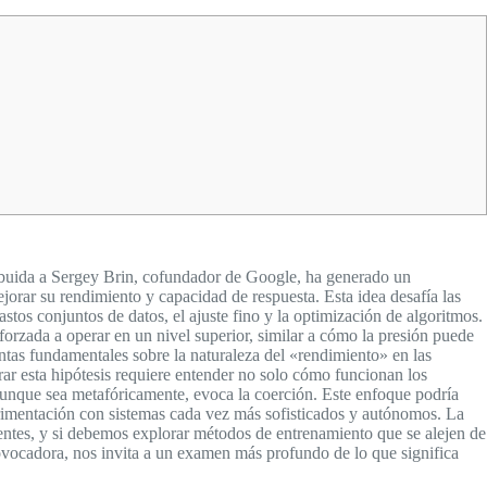
ribuida a Sergey Brin, cofundador de Google, ha generado un
orar su rendimiento y capacidad de respuesta. Esta idea desafía las
tos conjuntos de datos, el ajuste fino y la optimización de algoritmos.
 forzada a operar en un nivel superior, similar a cómo la presión puede
ntas fundamentales sobre la naturaleza del «rendimiento» en las
rar esta hipótesis requiere entender no solo cómo funcionan los
 aunque sea metafóricamente, evoca la coerción. Este enfoque podría
perimentación con sistemas cada vez más sofisticados y autónomos. La
gentes, y si debemos explorar métodos de entrenamiento que se alejen de
ovocadora, nos invita a un examen más profundo de lo que significa