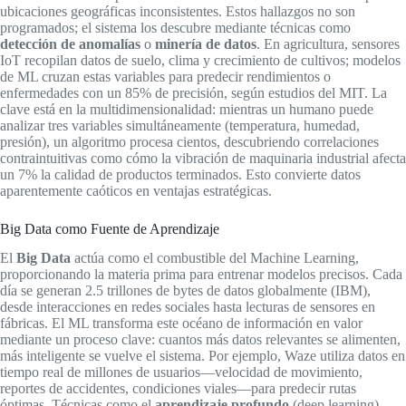
ubicaciones geográficas inconsistentes. Estos hallazgos no son
programados; el sistema los descubre mediante técnicas como
detección de anomalías
o
minería de datos
. En agricultura, sensores
IoT recopilan datos de suelo, clima y crecimiento de cultivos; modelos
de ML cruzan estas variables para predecir rendimientos o
enfermedades con un 85% de precisión, según estudios del MIT. La
clave está en la multidimensionalidad: mientras un humano puede
analizar tres variables simultáneamente (temperatura, humedad,
presión), un algoritmo procesa cientos, descubriendo correlaciones
contraintuitivas como cómo la vibración de maquinaria industrial afecta
un 7% la calidad de productos terminados. Esto convierte datos
aparentemente caóticos en ventajas estratégicas.
Big Data como Fuente de Aprendizaje
El
Big Data
actúa como el combustible del Machine Learning,
proporcionando la materia prima para entrenar modelos precisos. Cada
día se generan 2.5 trillones de bytes de datos globalmente (IBM),
desde interacciones en redes sociales hasta lecturas de sensores en
fábricas. El ML transforma este océano de información en valor
mediante un proceso clave: cuantos más datos relevantes se alimenten,
más inteligente se vuelve el sistema. Por ejemplo, Waze utiliza datos en
tiempo real de millones de usuarios—velocidad de movimiento,
reportes de accidentes, condiciones viales—para predecir rutas
óptimas. Técnicas como el
aprendizaje profundo
(deep learning)