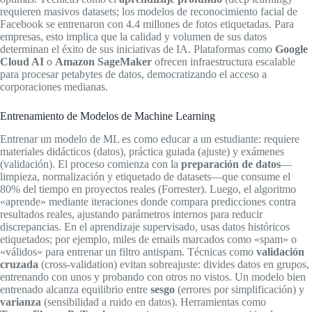
requieren masivos datasets; los modelos de reconocimiento facial de
Facebook se entrenaron con 4.4 millones de fotos etiquetadas. Para
empresas, esto implica que la calidad y volumen de sus datos
determinan el éxito de sus iniciativas de IA. Plataformas como
Google
Cloud AI
o
Amazon SageMaker
ofrecen infraestructura escalable
para procesar petabytes de datos, democratizando el acceso a
corporaciones medianas.
Entrenamiento de Modelos de Machine Learning
Entrenar un modelo de ML es como educar a un estudiante: requiere
materiales didácticos (datos), práctica guiada (ajuste) y exámenes
(validación). El proceso comienza con la
preparación de datos
—
limpieza, normalización y etiquetado de datasets—que consume el
80% del tiempo en proyectos reales (Forrester). Luego, el algoritmo
«aprende» mediante iteraciones donde compara predicciones contra
resultados reales, ajustando parámetros internos para reducir
discrepancias. En el aprendizaje supervisado, usas datos históricos
etiquetados; por ejemplo, miles de emails marcados como «spam» o
«válidos» para entrenar un filtro antispam. Técnicas como
validación
cruzada
(cross-validation) evitan sobreajuste: divides datos en grupos,
entrenando con unos y probando con otros no vistos. Un modelo bien
entrenado alcanza equilibrio entre
sesgo
(errores por simplificación) y
varianza
(sensibilidad a ruido en datos). Herramientas como