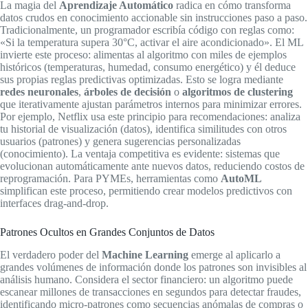
La magia del
Aprendizaje Automático
radica en cómo transforma
datos crudos en conocimiento accionable sin instrucciones paso a paso.
Tradicionalmente, un programador escribía código con reglas como:
«Si la temperatura supera 30°C, activar el aire acondicionado». El ML
invierte este proceso: alimentas al algoritmo con miles de ejemplos
históricos (temperaturas, humedad, consumo energético) y él deduce
sus propias reglas predictivas optimizadas. Esto se logra mediante
redes neuronales
,
árboles de decisión
o
algoritmos de clustering
que iterativamente ajustan parámetros internos para minimizar errores.
Por ejemplo, Netflix usa este principio para recomendaciones: analiza
tu historial de visualización (datos), identifica similitudes con otros
usuarios (patrones) y genera sugerencias personalizadas
(conocimiento). La ventaja competitiva es evidente: sistemas que
evolucionan automáticamente ante nuevos datos, reduciendo costos de
reprogramación. Para PYMEs, herramientas como
AutoML
simplifican este proceso, permitiendo crear modelos predictivos con
interfaces drag-and-drop.
Patrones Ocultos en Grandes Conjuntos de Datos
El verdadero poder del
Machine Learning
emerge al aplicarlo a
grandes volúmenes de información donde los patrones son invisibles al
análisis humano. Considera el sector financiero: un algoritmo puede
escanear millones de transacciones en segundos para detectar fraudes,
identificando micro-patrones como secuencias anómalas de compras o