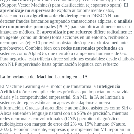
(Support Vector Machines) para clasificación (ej: spam/no spam). El
aprendizaje no supervisado
explora autonomamente datos,
destacando con
algoritmos de clustering
como DBSCAN para
detectar fraudes bancarios agrupando transacciones atípicas, o
análisis
de componentes principales
(PCA) para simplificar dimensiones en
imágenes médicas. El
aprendizaje por refuerzo
difiere radicalmente:
un agente (como un drone) toma acciones en un entorno, recibiendo
recompensas (ej: +10 por evitar obstáculos) que maximiza mediante
prueba/error. Combina bien con
redes neuronales profundas
en
sistemas como AlphaGo, que derrotó a campeones humanos de Go.
Para negocios, esta trifecta ofrece soluciones escalables: desde chatbots
con NLP supervisado hasta optimización logística con refuerzo.
La Importancia del Machine Learning en la IA
El Machine Learning es el motor que transforma la
Inteligencia
Artificial
teórica en aplicaciones prácticas que impactan nuestra vida
diaria y la competitividad empresarial. Sin ML, la IA se limitaría a
sistemas de reglas estáticas incapaces de adaptarse a nueva
información. Gracias al aprendizaje automático, asistentes como Siri o
Alexa entienden lenguaje natural con un 95% de precisión, mientras
redes neuronales convolucionales (
CNN
) permiten diagnósticos
radiológicos con margen de error del 2% vs. 15% humano (Nature,
2022). Económicamente, empresas que implementan ML reportan un