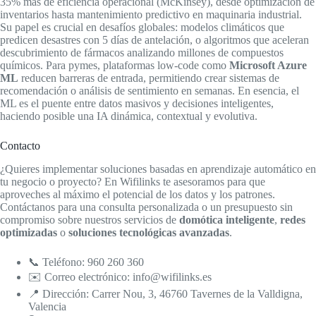
35% más de eficiencia operacional (McKinsey), desde optimización de
inventarios hasta mantenimiento predictivo en maquinaria industrial.
Su papel es crucial en desafíos globales: modelos climáticos que
predicen desastres con 5 días de antelación, o algoritmos que aceleran
descubrimiento de fármacos analizando millones de compuestos
químicos. Para pymes, plataformas low-code como
Microsoft Azure
ML
reducen barreras de entrada, permitiendo crear sistemas de
recomendación o análisis de sentimiento en semanas. En esencia, el
ML es el puente entre datos masivos y decisiones inteligentes,
haciendo posible una IA dinámica, contextual y evolutiva.
Contacto
¿Quieres implementar soluciones basadas en aprendizaje automático en
tu negocio o proyecto? En Wifilinks te asesoramos para que
aproveches al máximo el potencial de los datos y los patrones.
Contáctanos para una consulta personalizada o un presupuesto sin
compromiso sobre nuestros servicios de
domótica inteligente
,
redes
optimizadas
o
soluciones tecnológicas avanzadas
.
📞 Teléfono: 960 260 360
✉️ Correo electrónico: info@wifilinks.es
📍 Dirección: Carrer Nou, 3, 46760 Tavernes de la Valldigna,
Valencia