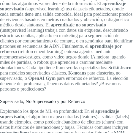
cómo los algoritmos «aprenden» de la información. El
aprendizaje
supervisado
(supervised learning) usa datasets etiquetados, donde
cada entrada tiene una salida conocida, ideal para predicciones: precios
de viviendas basados en metros cuadrados y ubicación, o diagnóstico
médico desde síntomas. El
aprendizaje no supervisado
(unsupervised learning) trabaja con datos sin etiquetas, descubriendo
estructuras ocultas; aplicado en marketing para segmentación de
clientes por comportamiento de compra, o en genómica para identificar
patrones en secuencias de ADN. Finalmente, el
aprendizaje por
refuerzo
(reinforcement learning) entrena agentes mediante
recompensas/castigos, como videojuegos donde IA mejora jugando
miles de partidas, o robots que aprenden a caminar mediante
simulaciones. Cada tipo tiene frameworks especializados:
Scikit-learn
para modelos supervisados clásicos,
K-means
para clustering no
supervisado, o
OpenAI Gym
para entornos de refuerzo. La elección
depende del problema: ¿Tenemos datos etiquetados? ¿Buscamos
patrones o predicciones?
Supervisado, No Supervisado y por Refuerzo
Explorando los tipos de ML en profundidad: En el
aprendizaje
supervisado
, el algoritmo mapea entradas (features) a salidas (labels)
usando ejemplos, como predecir abandono de clientes (churn) con
datos históricos de interacciones y bajas. Técnicas comunes incluyen
regresión lineal
para valores continuos (ej: ventas futuras) y
SVM