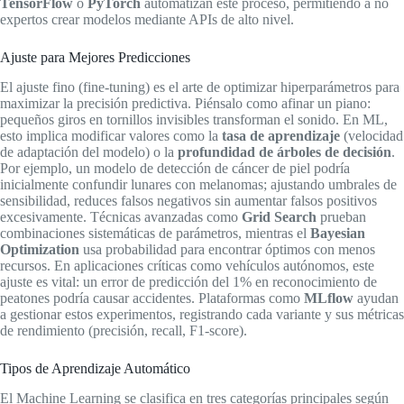
TensorFlow
o
PyTorch
automatizan este proceso, permitiendo a no
expertos crear modelos mediante APIs de alto nivel.
Ajuste para Mejores Predicciones
El ajuste fino (fine-tuning) es el arte de optimizar hiperparámetros para
maximizar la precisión predictiva. Piénsalo como afinar un piano:
pequeños giros en tornillos invisibles transforman el sonido. En ML,
esto implica modificar valores como la
tasa de aprendizaje
(velocidad
de adaptación del modelo) o la
profundidad de árboles de decisión
.
Por ejemplo, un modelo de detección de cáncer de piel podría
inicialmente confundir lunares con melanomas; ajustando umbrales de
sensibilidad, reduces falsos negativos sin aumentar falsos positivos
excesivamente. Técnicas avanzadas como
Grid Search
prueban
combinaciones sistemáticas de parámetros, mientras el
Bayesian
Optimization
usa probabilidad para encontrar óptimos con menos
recursos. En aplicaciones críticas como vehículos autónomos, este
ajuste es vital: un error de predicción del 1% en reconocimiento de
peatones podría causar accidentes. Plataformas como
MLflow
ayudan
a gestionar estos experimentos, registrando cada variante y sus métricas
de rendimiento (precisión, recall, F1-score).
Tipos de Aprendizaje Automático
El Machine Learning se clasifica en tres categorías principales según