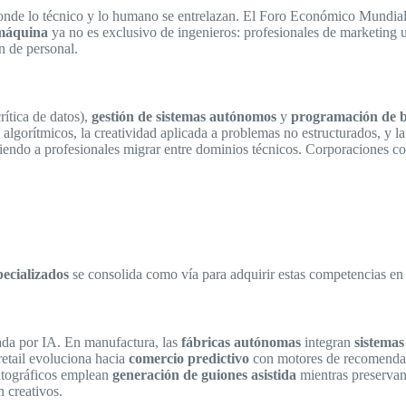
nde lo técnico y lo humano se entrelazan. El Foro Económico Mundial 
 máquina
ya no es exclusivo de ingenieros: profesionales de marketing u
n de personal.
rítica de datos),
gestión de sistemas autónomos
y
programación de b
 algorítmicos, la creatividad aplicada a problemas no estructurados, y l
iendo a profesionales migrar entre dominios técnicos. Corporaciones c
ecializados
se consolida como vía para adquirir estas competencias en c
sada por IA. En manufactura, las
fábricas autónomas
integran
sistemas
retail evoluciona hacia
comercio predictivo
con motores de recomendaci
matográficos emplean
generación de guiones asistida
mientras preservan 
n creativos.