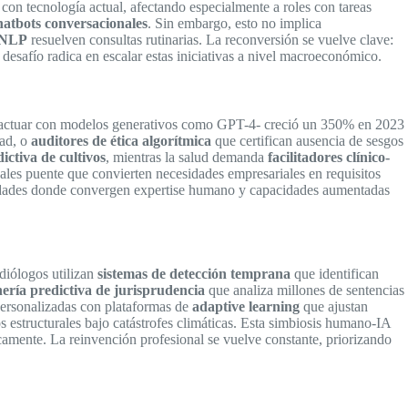
on tecnología actual, afectando especialmente a roles con tareas
hatbots conversacionales
. Sin embargo, esto no implica
NLP
resuelven consultas rutinarias. La reconversión se vuelve clave:
 desafío radica en escalar estas iniciativas a nivel macroeconómico.
eractuar con modelos generativos como GPT-4- creció un 350% en 2023
dad, o
auditores de ética algorítmica
que certifican ausencia de sesgos
dictiva de cultivos
, mientras la salud demanda
facilitadores clínico-
nales puente que convierten necesidades empresariales en requisitos
unidades donde convergen expertise humano y capacidades aumentadas
adiólogos utilizan
sistemas de detección temprana
que identifican
ería predictiva de jurisprudencia
que analiza millones de sentencias
 personalizadas con plataformas de
adaptive learning
que ajustan
estructurales bajo catástrofes climáticas. Esta simbiosis humano-IA
icamente. La reinvención profesional se vuelve constante, priorizando