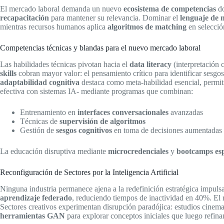
El mercado laboral demanda un nuevo
ecosistema de competencias
do
recapacitación
para mantener su relevancia. Dominar el
lenguaje de
mientras recursos humanos aplica
algoritmos de matching
en selecció
Competencias técnicas y blandas para el nuevo mercado laboral
Las habilidades técnicas pivotan hacia el
data literacy
(interpretación c
skills
cobran mayor valor: el pensamiento crítico para identificar sesgos
adaptabilidad cognitiva
destaca como meta-habilidad esencial, permit
efectiva con sistemas IA- mediante programas que combinan:
Entrenamiento en
interfaces conversacionales
avanzadas
Técnicas de
supervisión de algoritmos
Gestión de
sesgos cognitivos
en toma de decisiones aumentadas
La educación disruptiva mediante
microcredenciales
y
bootcamps esp
Reconfiguración de Sectores por la Inteligencia Artificial
Ninguna industria permanece ajena a la redefinición estratégica impul
aprendizaje federado
, reduciendo tiempos de inactividad en 40%. El 
Sectores creativos experimentan disrupción paradójica: estudios cine
herramientas GAN
para explorar conceptos iniciales que luego refina