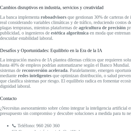
Cambios disruptivos en industria, servicios y creatividad
La banca implementa
roboadvisors
que gestionan 30% de carteras de i
real considerando variables climáticas y de tráfico, reduciendo costos 
plagas tempranas, mientras plataformas de
agricultura de precisión
pr
publicidad, o ingenieros de
estética algorítmica
en moda que entrenan m
descuidar estabilidad laboral.
Desafíos y Oportunidades: Equilibrio en la Era de la IA
La integración masiva de IA plantea dilemas críticos que requieren sol
hasta 40% de empleos podrían automatizarse según el Banco Mundial. C
sistemas de
reconversión acelerada
. Paralelamente, emergen oportuni
mediante
redes inteligentes
que optimizan distribución, o salud preve
que clasifica sistemas por riesgo. El equilibrio radica en fomentar e
dignidad laboral.
Contacto
¿Necesitas asesoramiento sobre cómo integrar la inteligencia artificial 
presupuesto sin compromiso y descubre soluciones a medida para tu ne
📞 Teléfono: 960 260 360