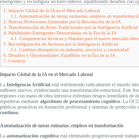
emergentes y reconfigura sectores enteros, equilibrando desafíos con o
1.
Impacto Global de la IA en el Mercado Laboral
1.1.
Automatización de tareas rutinarias: empleos en transformaci
2.
Nuevas Profesiones Generadas por la Revolución de la IA
3.
Transformación de Roles Tradicionales por la Inteligencia Artificial
4.
Habilidades Emergentes Demandadas en la Era de la IA
4.1.
Competencias técnicas y blandas para el nuevo mercado labo
5.
Reconfiguración de Sectores por la Inteligencia Artificial
5.1.
Cambios disruptivos en industria, servicios y creatividad
6.
Desafíos y Oportunidades: Equilibrio en la Era de la IA
7.
Contacto
Impacto Global de la IA en el Mercado Laboral
La
Inteligencia Artificial
está redefiniendo radicalmente el mundo labo
millones nuevos, evidenciando una transformación estructural. Este f
regiones con mano de obra intensiva enfrentan riesgos inmediatos de d
repetitivas mediante
algoritmos de procesamiento cognitivo
. La OCDE
públicas proactivas en formación profesional y sistemas de protección
continuo
.
Automatización de tareas rutinarias: empleos en transformación
La
automatización cognitiva
está eliminando progresivamente trabajo