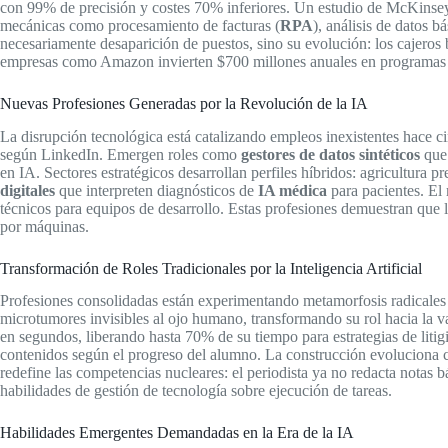
con 99% de precisión y costes 70% inferiores. Un estudio de McKinsey 
mecánicas como procesamiento de facturas (
RPA
), análisis de datos bá
necesariamente desaparición de puestos, sino su evolución: los cajeros
empresas como Amazon invierten $700 millones anuales en programa
Nuevas Profesiones Generadas por la Revolución de la IA
La disrupción tecnológica está catalizando empleos inexistentes hace
según LinkedIn. Emergen roles como
gestores de datos sintéticos
que 
en IA. Sectores estratégicos desarrollan perfiles híbridos: agricultura p
digitales
que interpreten diagnósticos de
IA médica
para pacientes. El
técnicos para equipos de desarrollo. Estas profesiones demuestran que
por máquinas.
Transformación de Roles Tradicionales por la Inteligencia Artificial
Profesiones consolidadas están experimentando metamorfosis radicale
microtumores invisibles al ojo humano, transformando su rol hacia la v
en segundos, liberando hasta 70% de su tiempo para estrategias de liti
contenidos según el progreso del alumno. La construcción evoluciona
redefine las competencias nucleares: el periodista ya no redacta notas 
habilidades de gestión de tecnología sobre ejecución de tareas.
Habilidades Emergentes Demandadas en la Era de la IA