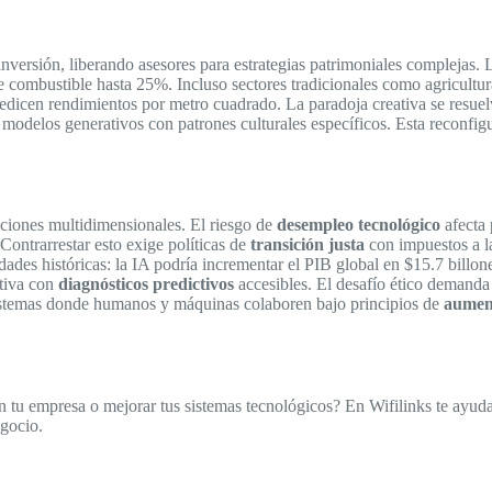
nversión, liberando asesores para estrategias patrimoniales complejas. 
de combustible hasta 25%. Incluso sectores tradicionales como agricultu
edicen rendimientos por metro cuadrado. La paradoja creativa se resuel
odelos generativos con patrones culturales específicos. Esta reconfig
uciones multidimensionales. El riesgo de
desempleo tecnológico
afecta 
ontrarrestar esto exige políticas de
transición justa
con impuestos a l
dades históricas: la IA podría incrementar el PIB global en $15.7 bill
ntiva con
diagnósticos predictivos
accesibles. El desafío ético demand
cosistemas donde humanos y máquinas colaboren bajo principios de
aumen
en tu empresa o mejorar tus sistemas tecnológicos? En Wifilinks te ayuda
gocio.