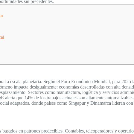
portunidades sin precedentes.
ón
ral
ral a escala planetaria. Según el Foro Económico Mundial, para 2025 l
enómeno impacta desigualmente: economías desarrolladas con alta densi
esplazamiento. Sectores como manufactura, logística y servicios admini
 alerta que 14% de los trabajos actuales son altamente automatizables,
 social adaptados, donde países como Singapur y Dinamarca lideran con
s basados en patrones predecibles. Contables, teleoperadores y operar