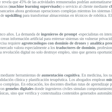
revela que 45% de las actividades remuneradas podrían automatizarse c
sicos (
machine learning supervisado
) o servicio al cliente mediante
c
 bancarios ahora gestionan operaciones complejas mientras los sistemas
s de
upskilling
para transformar almacenistas en técnicos de robótica. El
 cinco años. La demanda de
ingenieros de prompt
-especialistas en int
crean información artificial para entrenar sistemas sin vulnerar privaci
recisa requiere
agrotecnólogos con dominio de drones
y
analítica pre
 mercado valora especialmente a los
traductores de dominio
, profesio
 la revolución digital no solo destruye empleo, sino que genera oport
s mediante herramientas de
aumentación cognitiva
. En medicina, los r
alidación clínica y planificación terapéutica. Los abogados emplean
min
gio complejas. En educación, los docentes diseñan rutas de aprendizaje
 con
gemelos digitales
donde ingenieros civiles simulan comportamientos 
básicas, sino que verifica y contextualiza contenidos generados automát