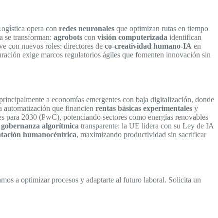
Logística opera con
redes neuronales
que optimizan rutas en tiempo
ra se transforman:
agrobots
con
visión computerizada
identifican
ve con nuevos roles: directores de
co-creatividad humano-IA
en
uración exige marcos regulatorios ágiles que fomenten innovación sin
principalmente a economías emergentes con baja digitalización, donde
a automatización que financien
rentas básicas experimentales
y
ones para 2030 (PwC), potenciando sectores como energías renovables
a
gobernanza algorítmica
transparente: la UE lidera con su Ley de IA
tación humanocéntrica
, maximizando productividad sin sacrificar
mos a optimizar procesos y adaptarte al futuro laboral. Solicita un