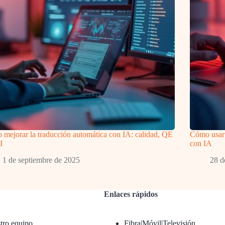
mejorar la traducción automática con IA: calidad, QE
Cómo usar
I
con IA
1 de septiembre de 2025
28 d
Enlaces rápidos
tro equipo
Fibra|Móvil|Televisión