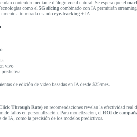
endan contenido mediante diálogo vocal natural. Se espera que el
mach
 Tecnologías como el
5G slicing
combinado con IA permitirán streaming e
ticamente a tu mirada usando
eye-tracking
+ IA.
a
go
la
en vivo
 predictiva
entas de edición de video basadas en IA desde $25/mes.
lick-Through Rate)
en recomendaciones revelan la efectividad real d
mide fallos en personalización. Para monetización, el
ROI de campañas
s de IA, como la precisión de los modelos predictivos.