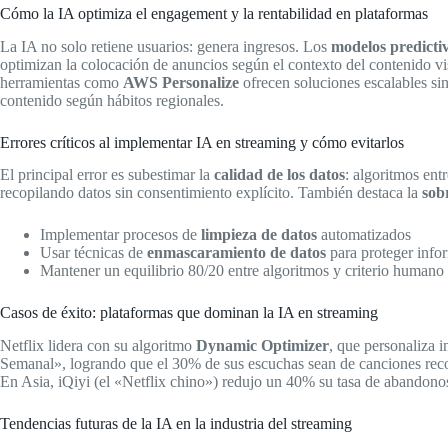
Cómo la IA optimiza el engagement y la rentabilidad en plataformas
La IA no solo retiene usuarios: genera ingresos. Los
modelos predicti
optimizan la colocación de anuncios según el contexto del contenido v
herramientas como
AWS Personalize
ofrecen soluciones escalables s
contenido según hábitos regionales.
Errores críticos al implementar IA en streaming y cómo evitarlos
El principal error es subestimar la
calidad de los datos
: algoritmos en
recopilando datos sin consentimiento explícito. También destaca la
sob
Implementar procesos de
limpieza de datos
automatizados
Usar técnicas de
enmascaramiento de datos
para proteger info
Mantener un equilibrio 80/20 entre algoritmos y criterio humano
Casos de éxito: plataformas que dominan la IA en streaming
Netflix lidera con su algoritmo
Dynamic Optimizer
, que personaliza i
Semanal», logrando que el 30% de sus escuchas sean de canciones re
En Asia, iQiyi (el «Netflix chino») redujo un 40% su tasa de abandono
Tendencias futuras de la IA en la industria del streaming