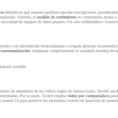
vos
identifican qué usuarios podrían cancelar suscripciones, permitiend
isualizado. Además, el
análisis de sentimiento
en comentarios ayuda a a
in necesidad de equipos de datos propios. Un caso emblemático: Amazo
trenados con información desactualizada o sesgada generan recomendaci
reautomatización
: remplazar completamente la curaduría humana lleva 
rmación sensible
ncluso las miniaturas de los videos según tus interacciones. Spotify usa
comendadas. Por su parte, Twitch emplea
visión por computadora
para
s usando IA para predecir los momentos exactos de inserción de anunci