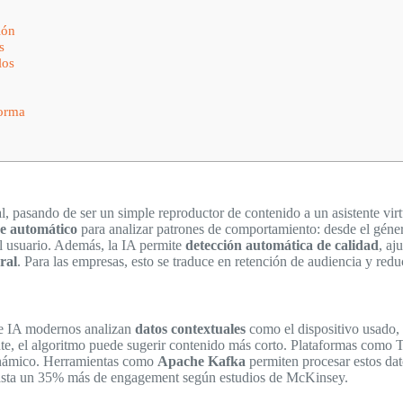
ión
s
los
forma
l, pasando de ser un simple reproductor de contenido a un asistente vir
e automático
para analizar patrones de comportamiento: desde el géner
del usuario. Además, la IA permite
detección automática de calidad
, aj
ral
. Para las empresas, esto se traduce en retención de audiencia y redu
 de IA modernos analizan
datos contextuales
como el dispositivo usado, 
nte, el algoritmo puede sugerir contenido más corto. Plataformas com
dinámico. Herramientas como
Apache Kafka
permiten procesar estos dat
: hasta un 35% más de engagement según estudios de McKinsey.