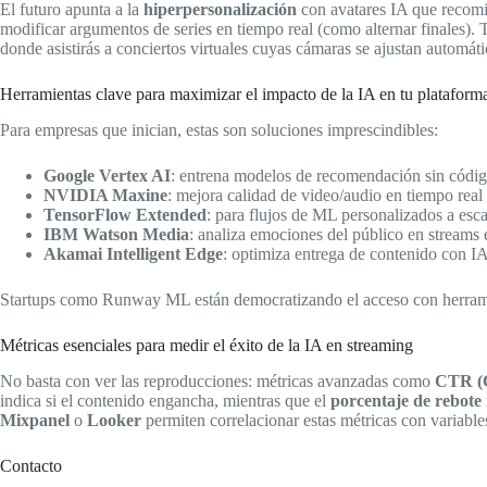
El futuro apunta a la
hiperpersonalización
con avatares IA que recomi
modificar argumentos de series en tiempo real (como alternar finales).
donde asistirás a conciertos virtuales cuyas cámaras se ajustan automá
Herramientas clave para maximizar el impacto de la IA en tu plataform
Para empresas que inician, estas son soluciones imprescindibles:
Google Vertex AI
: entrena modelos de recomendación sin códi
NVIDIA Maxine
: mejora calidad de video/audio en tiempo real
TensorFlow Extended
: para flujos de ML personalizados a esca
IBM Watson Media
: analiza emociones del público en streams 
Akamai Intelligent Edge
: optimiza entrega de contenido con IA
Startups como Runway ML están democratizando el acceso con herrami
Métricas esenciales para medir el éxito de la IA en streaming
No basta con ver las reproducciones: métricas avanzadas como
CTR (C
indica si el contenido engancha, mientras que el
porcentaje de rebote
Mixpanel
o
Looker
permiten correlacionar estas métricas con variable
Contacto