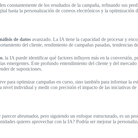
en constantemente de los resultados de la campaña, refinando sus predi
ital hasta la personalización de correos electrónicos y la optimización d
nálisis de datos
avanzado. La IA tiene la capacidad de procesar y encon
rtamiento del cliente, rendimiento de campañas pasadas, tendencias de
vo
, la IA puede identificar qué factores influyen más en la conversión, 
ias emergentes. Este profundo entendimiento del cliente y del mercado 
ender de suposiciones.
irve para optimizar campañas en curso, sino también para informar la est
 nivel individual y medir con precisión el impacto de las iniciativas de
e parecer abrumador, pero siguiendo un enfoque estructurado, es un pro
nidades quieres aprovechar con la IA? Podría ser mejorar la personalizac