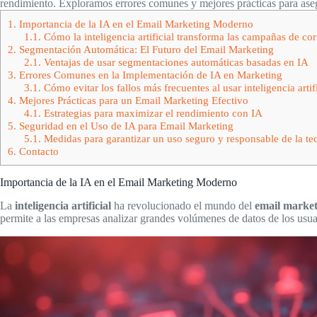
rendimiento. Exploramos errores comunes y mejores prácticas para ase
1.
Importancia de la IA en el Email Marketing Moderno
1.1.
Cómo la inteligencia artificial transforma las campañas de cor
2.
Segmentación Automática: El Futuro del Email Marketing
2.1.
Ventajas de usar segmentaciones automáticas basadas en IA
3.
Errores Comunes en la Implementación de IA en Marketing
3.1.
Cómo evitar los fallos más frecuentes al usar inteligencia artifi
4.
Mejores Prácticas para un Email Marketing Efectivo
4.1.
Estrategias para maximizar el rendimiento con IA
5.
Seguridad en el Uso de IA para Email Marketing
5.1.
Medidas para garantizar un uso seguro y responsable de la te
6.
Contacto
Importancia de la IA en el Email Marketing Moderno
La
inteligencia artificial
ha revolucionado el mundo del
email market
permite a las empresas analizar grandes volúmenes de datos de los usua