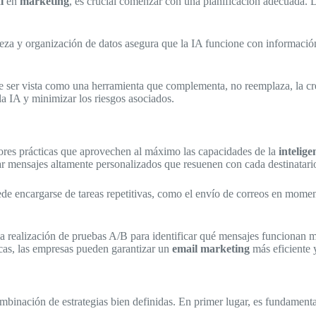
l
en
marketing
, es crucial comenzar con una planificación adecuada. D
ieza y organización de datos asegura que la IA funcione con información 
 ser vista como una herramienta que complementa, no reemplaza, la cre
a IA y minimizar los riesgos asociados.
ejores prácticas que aprovechen al máximo las capacidades de la
intelige
ear mensajes altamente personalizados que resuenen con cada destinatari
de encargarse de tareas repetitivas, como el envío de correos en momen
 la realización de pruebas A/B para identificar qué mensajes funcionan m
icas, las empresas pueden garantizar un
email marketing
más eficiente 
binación de estrategias bien definidas. En primer lugar, es fundamental 