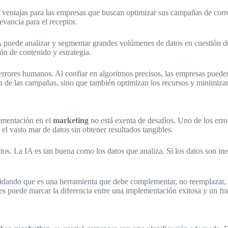
 ventajas para las empresas que buscan optimizar sus campañas de correo
evancia para el receptor.
a IA puede analizar y segmentar grandes volúmenes de datos en cuestión 
ón de contenido y estrategia.
rrores humanos. Al confiar en algoritmos precisos, las empresas pueden
a de las campañas, sino que también optimizan los recursos y minimizan
ementación en el
marketing
no está exenta de desafíos. Uno de los erro
 el vasto mar de datos sin obtener resultados tangibles.
atos. La IA es tan buena como los datos que analiza. Si los datos son in
ando que es una herramienta que debe complementar, no reemplazar, el 
nes puede marcar la diferencia entre una implementación exitosa y un fr