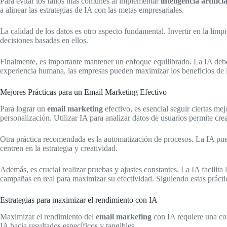
Para evitar los fallos más comunes al implementar
inteligencia artificia
a alinear las estrategias de IA con las metas empresariales.
La calidad de los datos es otro aspecto fundamental. Invertir en la limp
decisiones basadas en ellos.
Finalmente, es importante mantener un enfoque equilibrado. La IA debe
experiencia humana, las empresas pueden maximizar los beneficios de l
Mejores Prácticas para un Email Marketing Efectivo
Para lograr un
email marketing
efectivo, es esencial seguir ciertas m
personalización. Utilizar IA para analizar datos de usuarios permite cr
Otra práctica recomendada es la automatización de procesos. La IA pue
centren en la estrategia y creatividad.
Además, es crucial realizar pruebas y ajustes constantes. La IA facilita
campañas en real para maximizar su efectividad. Siguiendo estas práct
Estrategias para maximizar el rendimiento con IA
Maximizar el rendimiento del
email marketing
con IA requiere una com
IA hacia resultados específicos y tangibles.