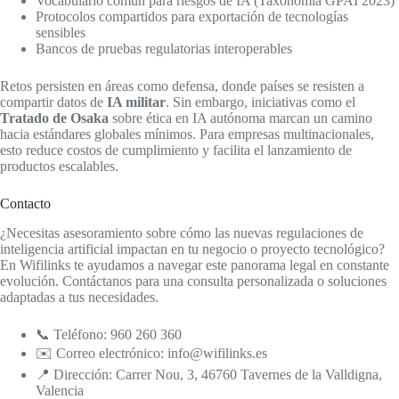
Vocabulario común para riesgos de IA (Taxonomía GPAI 2023)
Protocolos compartidos para exportación de tecnologías
sensibles
Bancos de pruebas regulatorias interoperables
Retos persisten en áreas como defensa, donde países se resisten a
compartir datos de
IA militar
. Sin embargo, iniciativas como el
Tratado de Osaka
sobre ética en IA autónoma marcan un camino
hacia estándares globales mínimos. Para empresas multinacionales,
esto reduce costos de cumplimiento y facilita el lanzamiento de
productos escalables.
Contacto
¿Necesitas asesoramiento sobre cómo las nuevas regulaciones de
inteligencia artificial impactan en tu negocio o proyecto tecnológico?
En Wifilinks te ayudamos a navegar este panorama legal en constante
evolución. Contáctanos para una consulta personalizada o soluciones
adaptadas a tus necesidades.
📞 Teléfono: 960 260 360
✉️ Correo electrónico: info@wifilinks.es
📍 Dirección: Carrer Nou, 3, 46760 Tavernes de la Valldigna,
Valencia