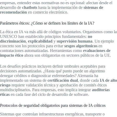
empresas, entender estas normativas no es opcional: afectan desde el
desarrollo de
chatbots
hasta la implementación de
sistemas de
recomendación
en comercio electrónico.
Parámetros éticos: ¿Cómo se definen los límites de la IA?
La ética en IA va más allá de códigos voluntarios. Organismos como la
UNESCO han establecido principios fundamentales:
no
discriminación
,
explicabilidad
y
supervisión humana
. Un ejemplo
concreto son los protocolos para evitar
sesgos algorítmicos
en
contrataciones automatizadas. Herramientas como
evaluaciones de
impacto ético
ahora son obligatorias en sectores públicos de la UE.
Los desafíos prácticos incluyen definir umbrales aceptables para
decisiones automatizadas. ¿Hasta qué punto puede un algoritmo
denegar créditos o diagnosticar enfermedades? Alemania ha
implementado un sistema de
certificación dual
, donde cada
IA de alto
riesgo
requiere validación técnica y aprobación de comités éticos
multidisciplinarios. Para empresas, esto implica integrar
auditorías
éticas
en cada fase del ciclo de desarrollo de software.
Protocolos de seguridad obligatorios para sistemas de IA críticos
Sistemas que controlan infraestructuras energéticas, transporte o