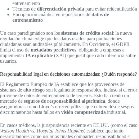
entrenamiento
Técnicas de
diferenciación privada
para evitar reidentificación
Encriptación cuántica en repositorios de
datos de
entrenamiento
Un caso paradigmático son los
sistemas de crédito social
: la nueva
regulación china exige que los datos usados para puntuaciones
ciudadanas sean auditables públicamente. En Occidente, el GDPR
limita el uso de
metadatos predictivos
, obligando a empresas a
implementar
IA explicable
(XAI) que justifique cada inferencia sobre
usuarios.
Responsabilidad legal en decisiones automatizadas: ¿Quién responde?
El Reglamento Europeo de IA establece que los proveedores de
sistemas de
alto riesgo
son legalmente responsables, incluso si el error
proviene de datos de entrenamiento de terceros. Esto ha creado un
mercado de
seguros de responsabilidad algorítmica
, donde
aseguradoras como Lloyd’s ofrecen pólizas que cubren desde sesgos
discriminatorios hasta fallos en
visión computerizada
industrial.
En casos médicos, la jurisprudencia reciente en EE.UU. (como el caso
Watson Health vs. Hospital Johns Hopkins
) establece que tanto
desarrolladores como usuarios finales comparten responsabilidad si