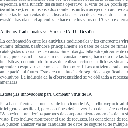
específica a una función del sistema operativo, el virus de
IA
podría apr
(
sandboxes
), entornos aislados donde los
antivirus
ejecutan archivos 
de ciertas herramientas de análisis o la ausencia de actividad de usuar
evasión basada en el aprendizaje hace que los virus de
IA
sean extremad
Antivirus Tradicionales vs. Virus de IA: Un Desafío
La confrontación entre los
antivirus
tradicionales y los emergentes
vir
durante décadas, basándose principalmente en bases de datos de firma
catalogadas o variantes cercanas. Sin embargo, falla estrepitosament
firma; puede cambiar su apariencia constantemente, haciendo que las ba
heurísticas, encontrando formas de realizar acciones maliciosas sin ac
aprender a esquivar las trampas en tiempo real. Los
antivirus
tradicion
anticipación al futuro. Esto crea una brecha de seguridad significativ
evolutivos. La industria de la
ciberseguridad
se ve obligada a repensa
amenazas.
Estrategias Innovadoras para Combatir Virus de IA
Para hacer frente a la amenaza de los
virus de IA
, la
ciberseguridad
d
inteligencia artificial
, pero con fines defensivos. Una de las áreas clav
IA
pueden aprender los patrones de comportamiento «normal» de un sist
visto. Esto incluye monitorear el uso de recursos, las conexiones de red,
IA
pueden analizar vastas cantidades de datos de seguridad de múltiple