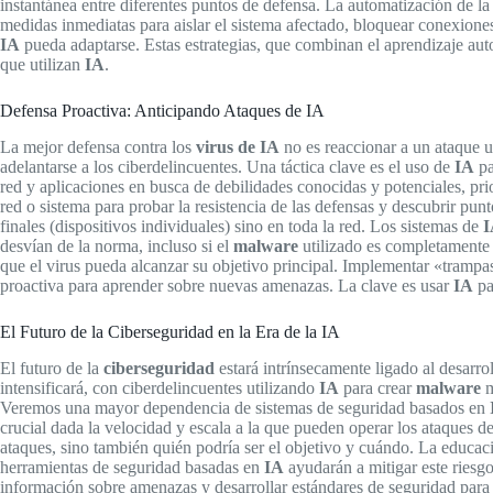
instantánea entre diferentes puntos de defensa. La automatización de l
medidas inmediatas para aislar el sistema afectado, bloquear conexione
IA
pueda adaptarse. Estas estrategias, que combinan el aprendizaje autom
que utilizan
IA
.
Defensa Proactiva: Anticipando Ataques de IA
La mejor defensa contra los
virus de IA
no es reaccionar a un ataque u
adelantarse a los ciberdelincuentes. Una táctica clave es el uso de
IA
pa
red y aplicaciones en busca de debilidades conocidas y potenciales, pr
red o sistema para probar la resistencia de las defensas y descubrir pun
finales (dispositivos individuales) sino en toda la red. Los sistemas de
I
desvían de la norma, incluso si el
malware
utilizado es completamente 
que el virus pueda alcanzar su objetivo principal. Implementar «trampas
proactiva para aprender sobre nuevas amenazas. La clave es usar
IA
pa
El Futuro de la Ciberseguridad en la Era de la IA
El futuro de la
ciberseguridad
estará intrínsecamente ligado al desarrol
intensificará, con ciberdelincuentes utilizando
IA
para crear
malware
m
Veremos una mayor dependencia de sistemas de seguridad basados en
crucial dada la velocidad y escala a la que pueden operar los ataques d
ataques, sino también quién podría ser el objetivo y cuándo. La educac
herramientas de seguridad basadas en
IA
ayudarán a mitigar este riesg
información sobre amenazas y desarrollar estándares de seguridad para