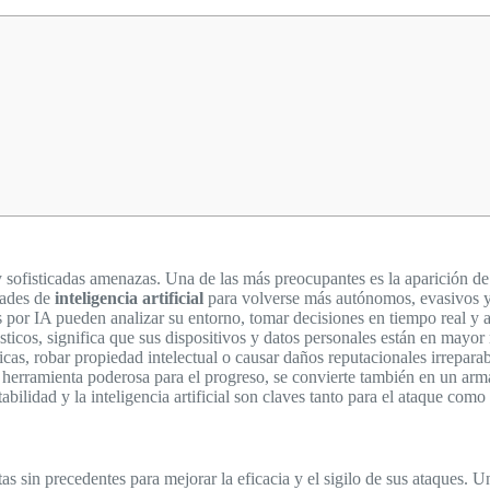
y sofisticadas amenazas. Una de las más preocupantes es la aparición d
dades de
inteligencia artificial
para volverse más autónomos, evasivos y
s por IA pueden analizar su entorno, tomar decisiones en tiempo real y
ticos, significa que sus dispositivos y datos personales están en mayor r
ticas, robar propiedad intelectual o causar daños reputacionales irrepa
 herramienta poderosa para el progreso, se convierte también en un arma
ilidad y la inteligencia artificial son claves tanto para el ataque como 
s sin precedentes para mejorar la eficacia y el sigilo de sus ataques. 