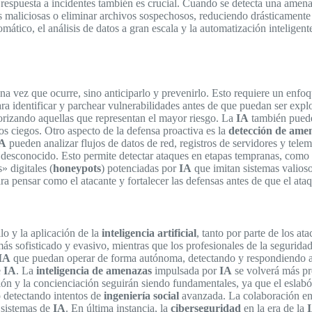
a respuesta a incidentes también es crucial. Cuando se detecta una amen
s maliciosas o eliminar archivos sospechosos, reduciendo drásticamente 
ático, el análisis de datos a gran escala y la automatización inteligente
na vez que ocurre, sino anticiparlo y prevenirlo. Esto requiere un enfo
ra identificar y parchear vulnerabilidades antes de que puedan ser expl
iorizando aquellas que representan el mayor riesgo. La
IA
también puede 
tos ciegos. Otro aspecto de la defensa proactiva es la
detección de ame
A
pueden analizar flujos de datos de red, registros de servidores y telem
desconocido. Esto permite detectar ataques en etapas tempranas, como e
» digitales (
honeypots
) potenciadas por
IA
que imitan sistemas valioso
ra pensar como el atacante y fortalecer las defensas antes de que el ataq
lo y la aplicación de la
inteligencia artificial
, tanto por parte de los at
ás sofisticado y evasivo, mientras que los profesionales de la segurid
IA
que puedan operar de forma autónoma, detectando y respondiendo a 
e
IA
. La
inteligencia de amenazas
impulsada por
IA
se volverá más pre
ión y la concienciación seguirán siendo fundamentales, ya que el eslab
o detectando intentos de
ingeniería social
avanzada. La colaboración ent
 sistemas de
IA
. En última instancia, la
ciberseguridad
en la era de la