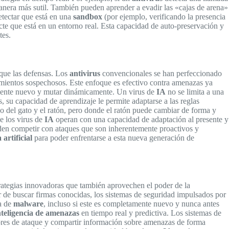
manera más sutil. También pueden aprender a evadir las «cajas de arena»
tectar que está en una
sandbox
(por ejemplo, verificando la presencia
cte que está en un entorno real. Esta capacidad de auto-preservación y
tes.
que las defensas. Los
antivirus
convencionales se han perfeccionado
amientos sospechosos. Este enfoque es efectivo contra amenazas ya
amente nuevo y mutar dinámicamente. Un virus de
IA
no se limita a una
 su capacidad de aprendizaje le permite adaptarse a las reglas
go del gato y el ratón, pero donde el ratón puede cambiar de forma y
e los virus de
IA
operan con una capacidad de adaptación al presente y
ueden competir con ataques que son inherentemente proactivos y
 artificial
para poder enfrentarse a esta nueva generación de
trategias innovadoras que también aprovechen el poder de la
 de buscar firmas conocidas, los sistemas de seguridad impulsados por
ia de
malware
, incluso si este es completamente nuevo y nunca antes
nteligencia de amenazas
en tiempo real y predictiva. Los sistemas de
ctores de ataque y compartir información sobre amenazas de forma