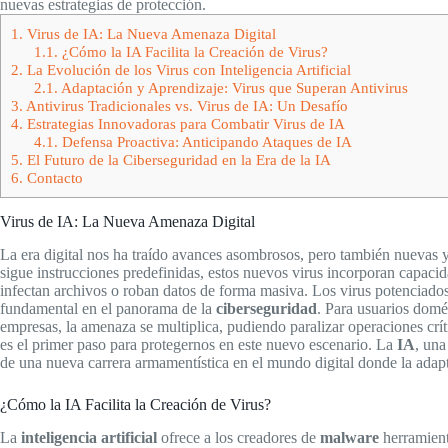
nuevas estrategias de protección.
1.
Virus de IA: La Nueva Amenaza Digital
1.1.
¿Cómo la IA Facilita la Creación de Virus?
2.
La Evolución de los Virus con Inteligencia Artificial
2.1.
Adaptación y Aprendizaje: Virus que Superan Antivirus
3.
Antivirus Tradicionales vs. Virus de IA: Un Desafío
4.
Estrategias Innovadoras para Combatir Virus de IA
4.1.
Defensa Proactiva: Anticipando Ataques de IA
5.
El Futuro de la Ciberseguridad en la Era de la IA
6.
Contacto
Virus de IA: La Nueva Amenaza Digital
La era digital nos ha traído avances asombrosos, pero también nuevas 
sigue instrucciones predefinidas, estos nuevos virus incorporan capaci
infectan archivos o roban datos de forma masiva. Los virus potenciado
fundamental en el panorama de la
ciberseguridad
. Para usuarios domés
empresas, la amenaza se multiplica, pudiendo paralizar operaciones crí
es el primer paso para protegernos en este nuevo escenario. La
IA
, una
de una nueva carrera armamentística en el mundo digital donde la adaptab
¿Cómo la IA Facilita la Creación de Virus?
La
inteligencia artificial
ofrece a los creadores de
malware
herramienta