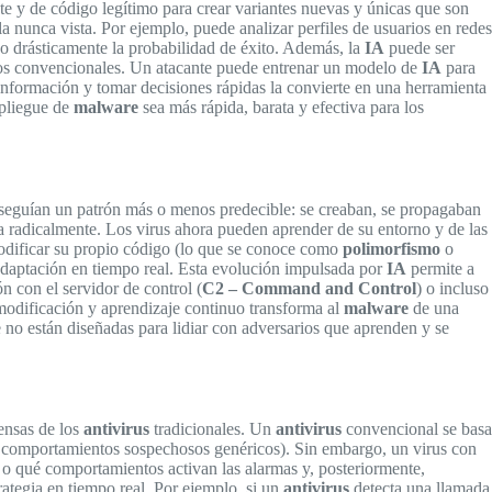
te y de código legítimo para crear variantes nuevas y únicas que son
a nunca vista. Por ejemplo, puede analizar perfiles de usuarios en redes
o drásticamente la probabilidad de éxito. Además, la
IA
puede ser
ados convencionales. Un atacante puede entrenar un modelo de
IA
para
nformación y tomar decisiones rápidas la convierte en una herramienta
spliegue de
malware
sea más rápida, barata y efectiva para los
 seguían un patrón más o menos predecible: se creaban, se propagaban
a radicalmente. Los virus ahora pueden aprender de su entorno y de las
dificar su propio código (lo que se conoce como
polimorfismo
o
adaptación en tiempo real. Esta evolución impulsada por
IA
permite a
n con el servidor de control (
C2 – Command and Control
) o incluso
-modificación y aprendizaje continuo transforma al
malware
de una
 no están diseñadas para lidiar con adversarios que aprenden y se
fensas de los
antivirus
tradicionales. Un
antivirus
convencional se basa
car comportamientos sospechosos genéricos). Sin embargo, un virus con
o o qué comportamientos activan las alarmas y, posteriormente,
rategia en tiempo real. Por ejemplo, si un
antivirus
detecta una llamada