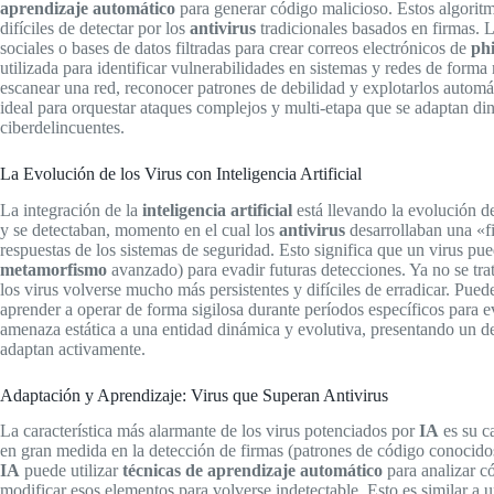
aprendizaje automático
para generar código malicioso. Estos algorit
difíciles de detectar por los
antivirus
tradicionales basados en firmas. 
sociales o bases de datos filtradas para crear correos electrónicos de
ph
utilizada para identificar vulnerabilidades en sistemas y redes de fo
escanear una red, reconocer patrones de debilidad y explotarlos autom
ideal para orquestar ataques complejos y multi-etapa que se adaptan d
ciberdelincuentes.
La Evolución de los Virus con Inteligencia Artificial
La integración de la
inteligencia artificial
está llevando la evolución d
y se detectaban, momento en el cual los
antivirus
desarrollaban una «fi
respuestas de los sistemas de seguridad. Esto significa que un virus pu
metamorfismo
avanzado) para evadir futuras detecciones. Ya no se tr
los virus volverse mucho más persistentes y difíciles de erradicar. Pued
aprender a operar de forma sigilosa durante períodos específicos para 
amenaza estática a una entidad dinámica y evolutiva, presentando un des
adaptan activamente.
Adaptación y Aprendizaje: Virus que Superan Antivirus
La característica más alarmante de los virus potenciados por
IA
es su c
en gran medida en la detección de firmas (patrones de código conocid
IA
puede utilizar
técnicas de aprendizaje automático
para analizar 
modificar esos elementos para volverse indetectable. Esto es similar a u