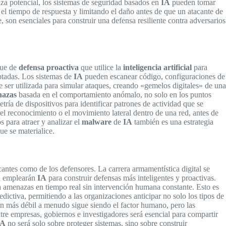
aza potencial, los sistemas de seguridad basados en
IA
pueden tomar
el tiempo de respuesta y limitando el daño antes de que un atacante de
, son esenciales para construir una defensa resiliente contra adversarios
que de
defensa proactiva
que utilice la
inteligencia artificial
para
otadas. Los sistemas de
IA
pueden escanear código, configuraciones de
ser utilizada para simular ataques, creando «gemelos digitales» de una
nazas
basada en el comportamiento anómalo, no solo en los puntos
etría de dispositivos para identificar patrones de actividad que se
l reconocimiento o el movimiento lateral dentro de una red, antes de
s para atraer y analizar el
malware
de
IA
también es una estrategia
ue se materialice.
acantes como de los defensores. La carrera armamentística digital se
ad emplearán
IA
para construir defensas más inteligentes y proactivas.
amenazas en tiempo real sin intervención humana constante. Esto es
dictiva, permitiendo a las organizaciones anticipar no solo los tipos de
ón más débil a menudo sigue siendo el factor humano, pero las
re empresas, gobiernos e investigadores será esencial para compartir
IA
no será solo sobre proteger sistemas, sino sobre construir