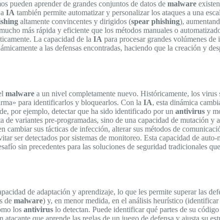
mos pueden aprender de grandes conjuntos de datos de
malware
existen
La
IA
también permite automatizar y personalizar los ataques a una escal
ishing
altamente convincentes y dirigidos (
spear phishing
), aumentand
rma mucho más rápida y eficiente que los métodos manuales o automatiz
áticamente. La capacidad de la
IA
para procesar grandes volúmenes de i
inámicamente a las defensas encontradas, haciendo que la creación y de
el
malware
a un nivel completamente nuevo. Históricamente, los virus
rma» para identificarlos y bloquearlos. Con la
IA
, esta dinámica cambi
ede, por ejemplo, detectar que ha sido identificado por un
antivirus
y mo
ata de variantes pre-programadas, sino de una capacidad de mutación y 
en cambiar sus tácticas de infección, alterar sus métodos de comunicació
evitar ser detectados por sistemas de monitoreo. Esta capacidad de auto
afío sin precedentes para las soluciones de seguridad tradicionales que
apacidad de adaptación y aprendizaje, lo que les permite superar las de
os de
malware
) y, en menor medida, en el análisis heurístico (identifi
cómo los
antivirus
lo detectan. Puede identificar qué partes de su códig
n atacante que aprende las reglas de un juego de defensa y ajusta su est