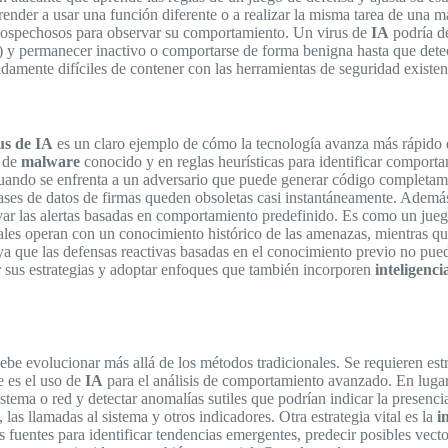
ender a usar una función diferente o a realizar la misma tarea de una 
sospechosos para observar su comportamiento. Un virus de
IA
podría de
io) y permanecer inactivo o comportarse de forma benigna hasta que dete
amente difíciles de contener con las herramientas de seguridad existen
us de IA
es un claro ejemplo de cómo la tecnología avanza más rápido 
s de
malware
conocido y en reglas heurísticas para identificar comport
e cuando se enfrenta a un adversario que puede generar código complet
ses de datos de firmas queden obsoletas casi instantáneamente. Además,
tivar las alertas basadas en comportamiento predefinido. Es como un jue
ales operan con un conocimiento histórico de las amenazas, mientras qu
a, ya que las defensas reactivas basadas en el conocimiento previo no p
r sus estrategias y adoptar enfoques que también incorporen
inteligencia
ebe evolucionar más allá de los métodos tradicionales. Se requieren es
e es el uso de
IA
para el análisis de comportamiento avanzado. En lugar
ema o red y detectar anomalías sutiles que podrían indicar la presenc
 las llamadas al sistema y otros indicadores. Otra estrategia vital es la
i
s fuentes para identificar tendencias emergentes, predecir posibles ve