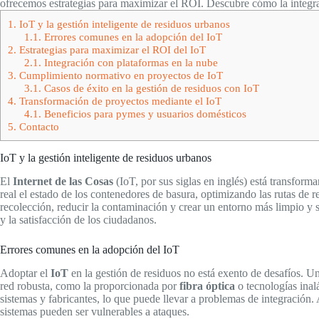
ofrecemos estrategias para maximizar el ROI. Descubre cómo la integra
1.
IoT y la gestión inteligente de residuos urbanos
1.1.
Errores comunes en la adopción del IoT
2.
Estrategias para maximizar el ROI del IoT
2.1.
Integración con plataformas en la nube
3.
Cumplimiento normativo en proyectos de IoT
3.1.
Casos de éxito en la gestión de residuos con IoT
4.
Transformación de proyectos mediante el IoT
4.1.
Beneficios para pymes y usuarios domésticos
5.
Contacto
IoT y la gestión inteligente de residuos urbanos
El
Internet de las Cosas
(IoT, por sus siglas en inglés) está transfor
real el estado de los contenedores de basura, optimizando las rutas de r
recolección, reducir la contaminación y crear un entorno más limpio y s
y la satisfacción de los ciudadanos.
Errores comunes en la adopción del IoT
Adoptar el
IoT
en la gestión de residuos no está exento de desafíos. U
red robusta, como la proporcionada por
fibra óptica
o tecnologías inal
sistemas y fabricantes, lo que puede llevar a problemas de integración
sistemas pueden ser vulnerables a ataques.