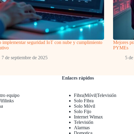
 implementar seguridad IoT con nube y cumplimiento
Mejores prá
ativo
PYMEs
7 de septiembre de 2025
5 de
Enlaces rápidos
tro equipo
Fibra|Móvil|Televisión
filinks
Solo Fibra
sa
Solo Móvil
Solo Fijo
Internet Wimax
Televisión
Alarmas
Domotica