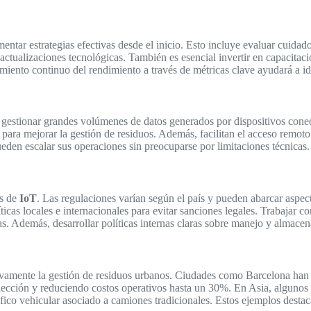
mentar estrategias efectivas desde el inicio. Esto incluye evaluar cuidad
 actualizaciones tecnológicas. También es esencial invertir en capacita
miento continuo del rendimiento a través de métricas clave ayudará a ide
 gestionar grandes volúmenes de datos generados por dispositivos cone
 para mejorar la gestión de residuos. Además, facilitan el acceso remoto
den escalar sus operaciones sin preocuparse por limitaciones técnicas.
os de
IoT
. Las regulaciones varían según el país y pueden abarcar aspec
íticas locales e internacionales para evitar sanciones legales. Trabajar
das. Además, desarrollar políticas internas claras sobre manejo y almac
ivamente la gestión de residuos urbanos. Ciudades como Barcelona han 
olección y reduciendo costos operativos hasta un 30%. En Asia, alguno
fico vehicular asociado a camiones tradicionales. Estos ejemplos dest