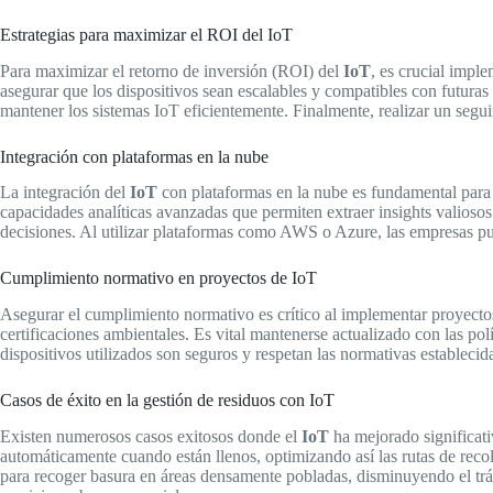
Estrategias para maximizar el ROI del IoT
Para maximizar el retorno de inversión (ROI) del
IoT
, es crucial imple
asegurar que los dispositivos sean escalables y compatibles con futuras
mantener los sistemas IoT eficientemente. Finalmente, realizar un segui
Integración con plataformas en la nube
La integración del
IoT
con plataformas en la nube es fundamental para
capacidades analíticas avanzadas que permiten extraer insights valiosos
decisiones. Al utilizar plataformas como AWS o Azure, las empresas pue
Cumplimiento normativo en proyectos de IoT
Asegurar el cumplimiento normativo es crítico al implementar proyect
certificaciones ambientales. Es vital mantenerse actualizado con las pol
dispositivos utilizados son seguros y respetan las normativas estableci
Casos de éxito en la gestión de residuos con IoT
Existen numerosos casos exitosos donde el
IoT
ha mejorado significat
automáticamente cuando están llenos, optimizando así las rutas de rec
para recoger basura en áreas densamente pobladas, disminuyendo el trá