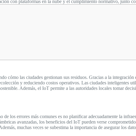
ción con plataformas en la nube y el cumplimiento normativo, junto con
mando cómo las ciudades gestionan sus residuos. Gracias a la integración
ecolección y reduciendo costos operativos. Las ciudades inteligentes util
ostenible. Además, el IoT permite a las autoridades locales tomar decis
no de los errores más comunes es no planificar adecuadamente la infraest
ámbricas avanzadas, los beneficios del IoT pueden verse comprometidos. 
. Además, muchas veces se subestima la importancia de asegurar los dato