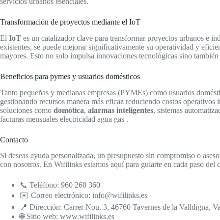
servicios urbanos esenciales.
Transformación de proyectos mediante el IoT
El
IoT
es un catalizador clave para transformar proyectos urbanos e indus
existentes, se puede mejorar significativamente su operatividad y efici
mayores. Esto no solo impulsa innovaciones tecnológicas sino también me
Beneficios para pymes y usuarios domésticos
Tanto pequeñas y medianas empresas (PYMEs) como usuarios domésti
gestionando recursos manera más eficaz reduciendo costos operativos i
soluciones como
domótica
,
alarmas inteligentes
, sistemas automatiz
facturas mensuales electricidad agua gas .
Contacto
Si deseas ayuda personalizada, un presupuesto sin compromiso o asesor
con nosotros. En Wifilinks estamos aquí para guiarte en cada paso del ca
📞 Teléfono: 960 260 360
✉️ Correo electrónico: info@wifilinks.es
📍 Dirección: Carrer Nou, 3, 46760 Tavernes de la Valldigna, V
🌐 Sitio web: www.wifilinks.es