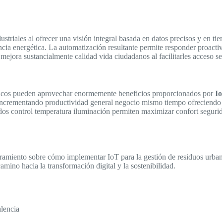
triales al ofrecer una visión integral basada en datos precisos y en tiem
encia energética. La automatización resultante permite responder proact
jora sustancialmente calidad vida ciudadanos al facilitarles acceso ser
cos pueden aprovechar enormemente beneficios proporcionados por
I
ncrementando productividad general negocio mismo tiempo ofreciendo exp
ados control temperatura iluminación permiten maximizar confort segur
amiento sobre cómo implementar IoT para la gestión de residuos urbano
mino hacia la transformación digital y la sostenibilidad.
alencia