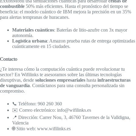
ExxonMobil usa simulaciones cuánticas para desarrollar
celdas de
combustible
50% más eficientes. Hasta el pronóstico del tiempo se
beneficia: el modelo cuántico de IBM mejora la precisión en un 35%
para alertas tempranas de huracanes.
Materiales cuánticos
: Baterías de litio-azufre con 3x mayor
autonomía.
Logística urbana
: Amazon prueba rutas de entrega optimizadas
cuánticamente en 15 ciudades.
Contacto
¿Te interesa cómo la computación cuántica puede revolucionar tu
sector? En Wifilinks te asesoramos sobre las últimas tecnologías
disruptivas, desde
soluciones empresariales
hasta
infraestructuras
de vanguardia
. Contáctanos para una consulta personalizada sin
compromiso.
📞 Teléfono: 960 260 360
✉️ Correo electrónico: info@wifilinks.es
📍 Dirección: Carrer Nou, 3, 46760 Tavernes de la Valldigna,
Valencia
🌐 Sitio web: www.wifilinks.es