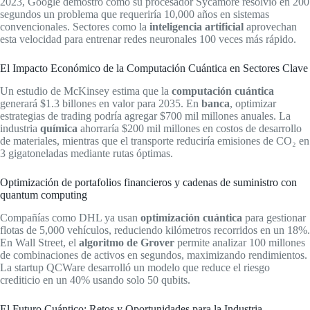
2023, Google demostró cómo su procesador Sycamore resolvió en 200
segundos un problema que requeriría 10,000 años en sistemas
convencionales. Sectores como la
inteligencia artificial
aprovechan
esta velocidad para entrenar redes neuronales 100 veces más rápido.
El Impacto Económico de la Computación Cuántica en Sectores Clave
Un estudio de McKinsey estima que la
computación cuántica
generará $1.3 billones en valor para 2035. En
banca
, optimizar
estrategias de trading podría agregar $700 mil millones anuales. La
industria
química
ahorraría $200 mil millones en costos de desarrollo
de materiales, mientras que el transporte reduciría emisiones de CO₂ en
3 gigatoneladas mediante rutas óptimas.
Optimización de portafolios financieros y cadenas de suministro con
quantum computing
Compañías como DHL ya usan
optimización cuántica
para gestionar
flotas de 5,000 vehículos, reduciendo kilómetros recorridos en un 18%.
En Wall Street, el
algoritmo de Grover
permite analizar 100 millones
de combinaciones de activos en segundos, maximizando rendimientos.
La startup QCWare desarrolló un modelo que reduce el riesgo
crediticio en un 40% usando solo 50 qubits.
El Futuro Cuántico: Retos y Oportunidades para la Industria