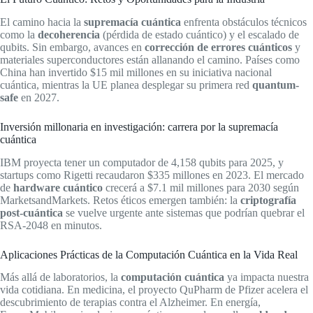
El camino hacia la
supremacía cuántica
enfrenta obstáculos técnicos
como la
decoherencia
(pérdida de estado cuántico) y el escalado de
qubits. Sin embargo, avances en
corrección de errores cuánticos
y
materiales superconductores están allanando el camino. Países como
China han invertido $15 mil millones en su iniciativa nacional
cuántica, mientras la UE planea desplegar su primera red
quantum-
safe
en 2027.
Inversión millonaria en investigación: carrera por la supremacía
cuántica
IBM proyecta tener un computador de 4,158 qubits para 2025, y
startups como Rigetti recaudaron $335 millones en 2023. El mercado
de
hardware cuántico
crecerá a $7.1 mil millones para 2030 según
MarketsandMarkets. Retos éticos emergen también: la
criptografía
post-cuántica
se vuelve urgente ante sistemas que podrían quebrar el
RSA-2048 en minutos.
Aplicaciones Prácticas de la Computación Cuántica en la Vida Real
Más allá de laboratorios, la
computación cuántica
ya impacta nuestra
vida cotidiana. En medicina, el proyecto QuPharm de Pfizer acelera el
descubrimiento de terapias contra el Alzheimer. En energía,