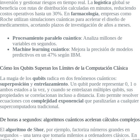
inversión y gestionar riesgos en tiempo real. La
logística
global se
beneficia con rutas de distribución calculadas en minutos, reduciendo
costos operativos hasta un 30%. En
farmacología
, empresas como
Roche utilizan simulaciones cuánticas para acelerar el diseño de
medicamentos, acortando plazos de investigación de años a meses.
Procesamiento paralelo cuántico
: Analiza millones de
variables en segundos.
Machine learning cuántico
: Mejora la precisión de modelos
predictivos en un 47% según IBM.
Cómo los Qubits Superan los Límites de la Computación Clásica
La magia de los
qubits
radica en dos fenómenos cuánticos:
superposición
y
entrelazamiento
. Un qubit puede representar 0, 1 o
ambos estados a la vez, y cuando se entrelazan múltiples qubits, sus
propiedades se correlacionan incluso a distancia. Esto permite resolver
ecuaciones con
complejidad exponencial
que paralizarían a cualquier
supercomputadora tradicional.
De horas a segundos: algoritmos cuánticos aceleran cálculos complejos
El
algoritmo de Shor
, por ejemplo, factoriza números grandes en
segundos – una tarea que tomaría milenios a ordenadores clásicos. En