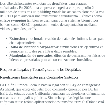
Los ciberdelincuentes explotan los
deepfakes
para ataques
sofisticados. En 2023, una empresa energética europea perdió 2
millones de euros tras un
phishing vocal
: los atacantes clonaron la voz
del CEO para autorizar una transferencia fraudulenta. Técnicas como
el
face swapping
también se usan para burlar sistemas biométricos:
bancos como HSBC reportaron intentos de suplantación mediante
videos generados por IA.
Extorsión emocional
: creación de materiales íntimos falsos para
chantajear individuos.
Robo de identidad corporativa
: simulaciones de ejecutivos en
reuniones virtuales para filtrar datos sensibles.
Manipulación de mercados
: difusión de declaraciones falsas de
líderes empresariales para alterar cotizaciones bursátiles.
Respuestas Legales y Tecnológicas ante los Deepfakes
Regulaciones Emergentes para Contenidos Sintéticos
La Unión Europea lidera la batalla legal con su
Ley de Inteligencia
Artificial
, que exige etiquetar todo contenido generado por IA. En
EE.UU., estados como California penalizan los deepfakes difamatorios
o usados en campañas políticas. Sin embargo, las legislaciones
enfrentan retos: ¿cómo aplicar sanciones transfronterizas? ¿Dónde está