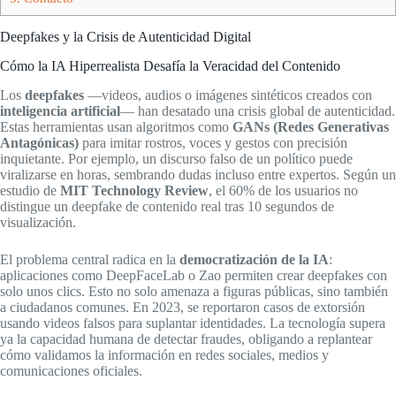
Deepfakes y la Crisis de Autenticidad Digital
Cómo la IA Hiperrealista Desafía la Veracidad del Contenido
Los
deepfakes
—videos, audios o imágenes sintéticos creados con
inteligencia artificial
— han desatado una crisis global de autenticidad.
Estas herramientas usan algoritmos como
GANs (Redes Generativas
Antagónicas)
para imitar rostros, voces y gestos con precisión
inquietante. Por ejemplo, un discurso falso de un político puede
viralizarse en horas, sembrando dudas incluso entre expertos. Según un
estudio de
MIT Technology Review
, el 60% de los usuarios no
distingue un deepfake de contenido real tras 10 segundos de
visualización.
El problema central radica en la
democratización de la IA
:
aplicaciones como DeepFaceLab o Zao permiten crear deepfakes con
solo unos clics. Esto no solo amenaza a figuras públicas, sino también
a ciudadanos comunes. En 2023, se reportaron casos de extorsión
usando videos falsos para suplantar identidades. La tecnología supera
ya la capacidad humana de detectar fraudes, obligando a replantear
cómo validamos la información en redes sociales, medios y
comunicaciones oficiales.