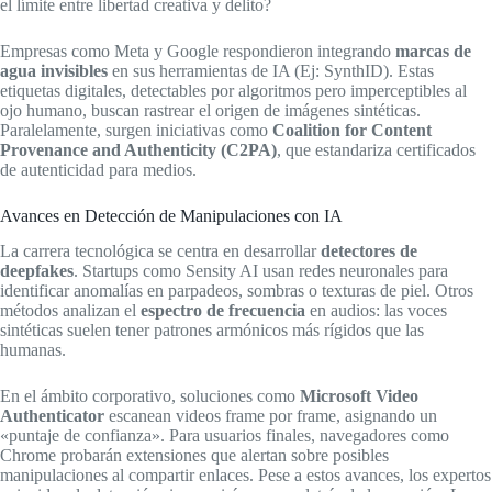
el límite entre libertad creativa y delito?
Empresas como Meta y Google respondieron integrando
marcas de
agua invisibles
en sus herramientas de IA (Ej: SynthID). Estas
etiquetas digitales, detectables por algoritmos pero imperceptibles al
ojo humano, buscan rastrear el origen de imágenes sintéticas.
Paralelamente, surgen iniciativas como
Coalition for Content
Provenance and Authenticity (C2PA)
, que estandariza certificados
de autenticidad para medios.
Avances en Detección de Manipulaciones con IA
La carrera tecnológica se centra en desarrollar
detectores de
deepfakes
. Startups como Sensity AI usan redes neuronales para
identificar anomalías en parpadeos, sombras o texturas de piel. Otros
métodos analizan el
espectro de frecuencia
en audios: las voces
sintéticas suelen tener patrones armónicos más rígidos que las
humanas.
En el ámbito corporativo, soluciones como
Microsoft Video
Authenticator
escanean videos frame por frame, asignando un
«puntaje de confianza». Para usuarios finales, navegadores como
Chrome probarán extensiones que alertan sobre posibles
manipulaciones al compartir enlaces. Pese a estos avances, los expertos