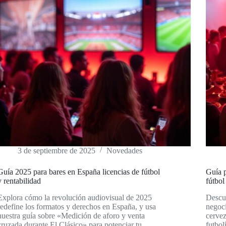
3 de septiembre de 2025
Novedades
Guía 2025 para bares en España licencias de fútbol
Guía p
y rentabilidad
fútbol
Explora cómo la revolución audiovisual de 2025
Descub
redefine los formatos y derechos en España, y usa
negoc
nuestra guía sobre «Medición de aforo y venta
cervez
cruzada durante El Clásico» para potenciar tu
futbol