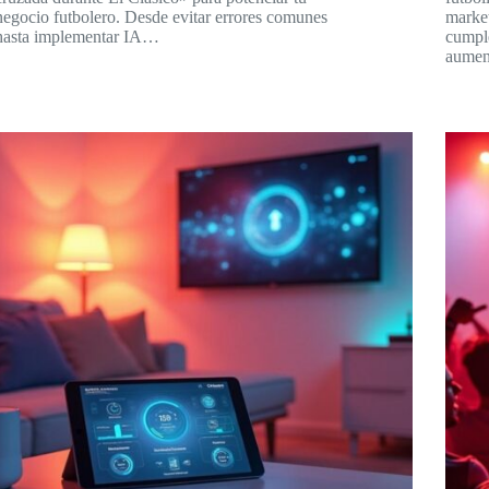
negocio futbolero. Desde evitar errores comunes
market
hasta implementar IA…
cumple
aumen