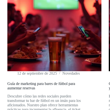
12 de septiembre de 2025
Novedades
Guía de marketing para bares de fútbol para
aumentar reservas
Descubre cómo las redes sociales pueden
transformar tu bar de fútbol en un imán para los
aficionados. Nuestro plan ofrece herramientas
prácticas para incrementar la afluencia, el ticket