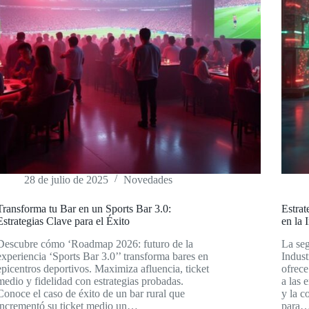
28 de julio de 2025
Novedades
Transforma tu Bar en un Sports Bar 3.0:
Estrat
Estrategias Clave para el Éxito
en la 
Descubre cómo ‘Roadmap 2026: futuro de la
La seg
experiencia ‘Sports Bar 3.0’’ transforma bares en
Indust
epicentros deportivos. Maximiza afluencia, ticket
ofrece
medio y fidelidad con estrategias probadas.
a las 
Conoce el caso de éxito de un bar rural que
y la c
incrementó su ticket medio un…
para