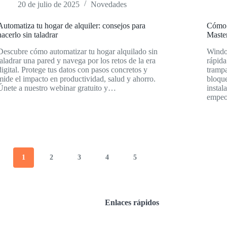
20 de julio de 2025
Novedades
Automatiza tu hogar de alquiler: consejos para
Cómo 
hacerlo sin taladrar
Maste
Descubre cómo automatizar tu hogar alquilado sin
Windo
taladrar una pared y navega por los retos de la era
rápida
digital. Protege tus datos con pasos concretos y
trampa
mide el impacto en productividad, salud y ahorro.
bloque
Únete a nuestro webinar gratuito y…
insta
empeo
1
2
3
4
5
Enlaces rápidos