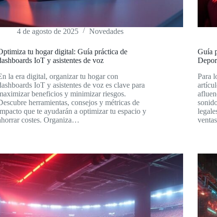
4 de agosto de 2025
Novedades
Optimiza tu hogar digital: Guía práctica de
Guía p
dashboards IoT y asistentes de voz
Depor
En la era digital, organizar tu hogar con
Para l
dashboards IoT y asistentes de voz es clave para
artícu
maximizar beneficios y minimizar riesgos.
afluen
Descubre herramientas, consejos y métricas de
sonido
impacto que te ayudarán a optimizar tu espacio y
legale
ahorrar costes. Organiza…
venta