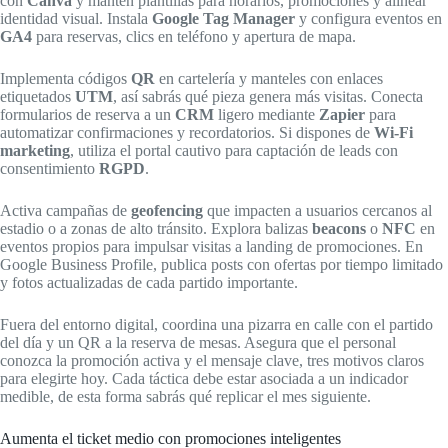
con
Canva
y mantén plantillas para horarios, promociones y alinear
identidad visual. Instala
Google Tag Manager
y configura eventos en
GA4
para reservas, clics en teléfono y apertura de mapa.
Implementa códigos
QR
en cartelería y manteles con enlaces
etiquetados
UTM
, así sabrás qué pieza genera más visitas. Conecta
formularios de reserva a un
CRM
ligero mediante
Zapier
para
automatizar confirmaciones y recordatorios. Si dispones de
Wi‑Fi
marketing
, utiliza el portal cautivo para captación de leads con
consentimiento
RGPD
.
Activa campañas de
geofencing
que impacten a usuarios cercanos al
estadio o a zonas de alto tránsito. Explora balizas
beacons
o
NFC
en
eventos propios para impulsar visitas a landing de promociones. En
Google Business Profile, publica posts con ofertas por tiempo limitado
y fotos actualizadas de cada partido importante.
Fuera del entorno digital, coordina una pizarra en calle con el partido
del día y un QR a la reserva de mesas. Asegura que el personal
conozca la promoción activa y el mensaje clave, tres motivos claros
para elegirte hoy. Cada táctica debe estar asociada a un indicador
medible, de esta forma sabrás qué replicar el mes siguiente.
Aumenta el ticket medio con promociones inteligentes