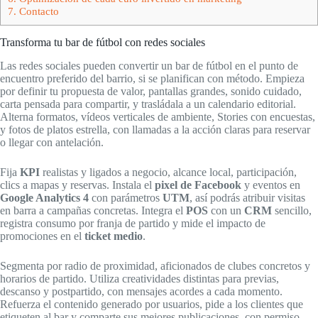
7.
Contacto
Transforma tu bar de fútbol con redes sociales
Las redes sociales pueden convertir un bar de fútbol en el punto de
encuentro preferido del barrio, si se planifican con método. Empieza
por definir tu propuesta de valor, pantallas grandes, sonido cuidado,
carta pensada para compartir, y trasládala a un calendario editorial.
Alterna formatos, vídeos verticales de ambiente, Stories con encuestas,
y fotos de platos estrella, con llamadas a la acción claras para reservar
o llegar con antelación.
Fija
KPI
realistas y ligados a negocio, alcance local, participación,
clics a mapas y reservas. Instala el
pixel de Facebook
y eventos en
Google Analytics 4
con parámetros
UTM
, así podrás atribuir visitas
en barra a campañas concretas. Integra el
POS
con un
CRM
sencillo,
registra consumo por franja de partido y mide el impacto de
promociones en el
ticket medio
.
Segmenta por radio de proximidad, aficionados de clubes concretos y
horarios de partido. Utiliza creatividades distintas para previas,
descanso y postpartido, con mensajes acordes a cada momento.
Refuerza el contenido generado por usuarios, pide a los clientes que
etiqueten al bar y comparte sus mejores publicaciones, con permiso,