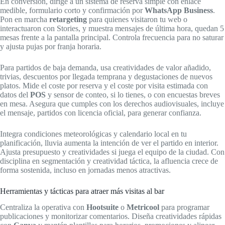
En conversión, dirige a un sistema de reserva simple con enlace
medible, formulario corto y confirmación por
WhatsApp Business
.
Pon en marcha
retargeting
para quienes visitaron tu web o
interactuaron con Stories, y muestra mensajes de última hora, quedan 5
mesas frente a la pantalla principal. Controla frecuencia para no saturar
y ajusta pujas por franja horaria.
Para partidos de baja demanda, usa creatividades de valor añadido,
trivias, descuentos por llegada temprana y degustaciones de nuevos
platos. Mide el coste por reserva y el coste por visita estimada con
datos del
POS
y sensor de conteo, si lo tienes, o con encuestas breves
en mesa. Asegura que cumples con los derechos audiovisuales, incluye
el mensaje, partidos con licencia oficial, para generar confianza.
Integra condiciones meteorológicas y calendario local en tu
planificación, lluvia aumenta la intención de ver el partido en interior.
Ajusta presupuesto y creatividades si juega el equipo de la ciudad. Con
disciplina en segmentación y creatividad táctica, la afluencia crece de
forma sostenida, incluso en jornadas menos atractivas.
Herramientas y tácticas para atraer más visitas al bar
Centraliza la operativa con
Hootsuite
o
Metricool
para programar
publicaciones y monitorizar comentarios. Diseña creatividades rápidas