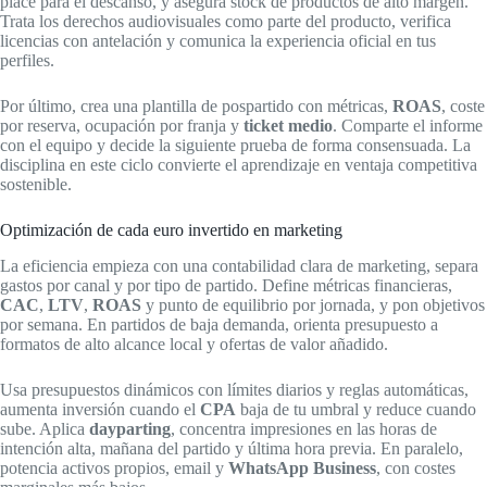
place para el descanso, y asegura stock de productos de alto margen.
Trata los derechos audiovisuales como parte del producto, verifica
licencias con antelación y comunica la experiencia oficial en tus
perfiles.
Por último, crea una plantilla de pospartido con métricas,
ROAS
, coste
por reserva, ocupación por franja y
ticket medio
. Comparte el informe
con el equipo y decide la siguiente prueba de forma consensuada. La
disciplina en este ciclo convierte el aprendizaje en ventaja competitiva
sostenible.
Optimización de cada euro invertido en marketing
La eficiencia empieza con una contabilidad clara de marketing, separa
gastos por canal y por tipo de partido. Define métricas financieras,
CAC
,
LTV
,
ROAS
y punto de equilibrio por jornada, y pon objetivos
por semana. En partidos de baja demanda, orienta presupuesto a
formatos de alto alcance local y ofertas de valor añadido.
Usa presupuestos dinámicos con límites diarios y reglas automáticas,
aumenta inversión cuando el
CPA
baja de tu umbral y reduce cuando
sube. Aplica
dayparting
, concentra impresiones en las horas de
intención alta, mañana del partido y última hora previa. En paralelo,
potencia activos propios, email y
WhatsApp Business
, con costes