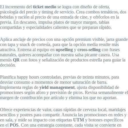
El incremento del
ticket medio
se logra con diseño de oferta,
psicología del precio y timing de servicio. Crea combos temáticos, dos
bebidas y ración al precio de una entrada de cine, y ofrécelos en la
previa. En descanso, impulsa platos de mayor margen, tablas
compartidas y especialidades calientes que se preparan rápido.
Aplica anclaje de precios con una opción premium visible, jarra grande
con tapa y snack de cortesía, para que la opción media resulte más
atractiva. Entrena al equipo en
upselling
y
cross‑selling
con frases
naturales, quieres acompañar con nuestra salsa picante casera. Usa
menús
QR
con fotos y señalización de productos estrella para guiar la
decisión.
Planifica happy hours controladas, previas de treinta minutos, para
desviar consumo a momentos de menor saturación de barra.
Implementa reglas de
yield management
, ajusta disponibilidad de
promociones según aforo y previsión de picos. Revisa semanalmente el
margen de contribución por artículo y elimina los que no aportan.
Ofrece experiencias de valor, catas rápidas de cerveza local, maridajes
sencillos y postres para compartir. Anuncia las promociones en redes y
en sala, y mide su impacto con etiquetas
UTM
y botones específicos
en el
POS
. Con una estrategia constante, cada visita se convierte en