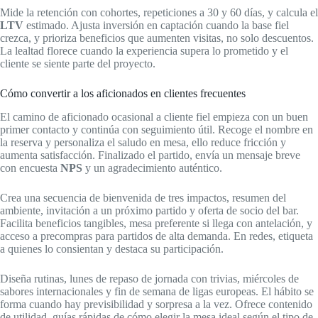
Mide la retención con cohortes, repeticiones a 30 y 60 días, y calcula el
LTV
estimado. Ajusta inversión en captación cuando la base fiel
crezca, y prioriza beneficios que aumenten visitas, no solo descuentos.
La lealtad florece cuando la experiencia supera lo prometido y el
cliente se siente parte del proyecto.
Cómo convertir a los aficionados en clientes frecuentes
El camino de aficionado ocasional a cliente fiel empieza con un buen
primer contacto y continúa con seguimiento útil. Recoge el nombre en
la reserva y personaliza el saludo en mesa, ello reduce fricción y
aumenta satisfacción. Finalizado el partido, envía un mensaje breve
con encuesta
NPS
y un agradecimiento auténtico.
Crea una secuencia de bienvenida de tres impactos, resumen del
ambiente, invitación a un próximo partido y oferta de socio del bar.
Facilita beneficios tangibles, mesa preferente si llega con antelación, y
acceso a precompras para partidos de alta demanda. En redes, etiqueta
a quienes lo consientan y destaca su participación.
Diseña rutinas, lunes de repaso de jornada con trivias, miércoles de
sabores internacionales y fin de semana de ligas europeas. El hábito se
forma cuando hay previsibilidad y sorpresa a la vez. Ofrece contenido
de utilidad, guías rápidas de cómo elegir la mesa ideal según el tipo de