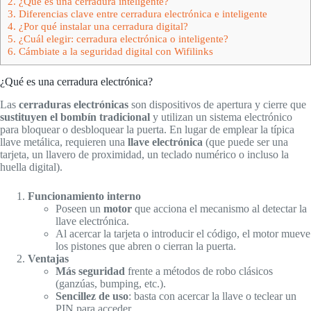
2.
¿Qué es una cerradura inteligente?
3.
Diferencias clave entre cerradura electrónica e inteligente
4.
¿Por qué instalar una cerradura digital?
5.
¿Cuál elegir: cerradura electrónica o inteligente?
6.
Cámbiate a la seguridad digital con Wifilinks
¿Qué es una cerradura electrónica?
Las
cerraduras electrónicas
son dispositivos de apertura y cierre que
sustituyen el bombín tradicional
y utilizan un sistema electrónico
para bloquear o desbloquear la puerta. En lugar de emplear la típica
llave metálica, requieren una
llave electrónica
(que puede ser una
tarjeta, un llavero de proximidad, un teclado numérico o incluso la
huella digital).
Funcionamiento interno
Poseen un
motor
que acciona el mecanismo al detectar la
llave electrónica.
Al acercar la tarjeta o introducir el código, el motor mueve
los pistones que abren o cierran la puerta.
Ventajas
Más seguridad
frente a métodos de robo clásicos
(ganzúas, bumping, etc.).
Sencillez de uso
: basta con acercar la llave o teclear un
PIN para acceder.